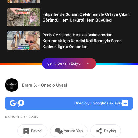
Filipinler'de Suların Çekilmesiyle Ortaya Çıkan
Görüntü Hem Ürküttü Hem Büyüledi
Paris Gezisinde Hırsızlık Vakalarından
Korunmak İçin Kendini Koli Bandıyla Saran
Kadının İlginç Önlemleri
İçerik Devam Ediyor
Emre Ş.
- Onedio Üyesi
Onedio’yu Google'a ekleyin
05.05.2023 - 22:42
Favori
Yorum Yap
Paylaş