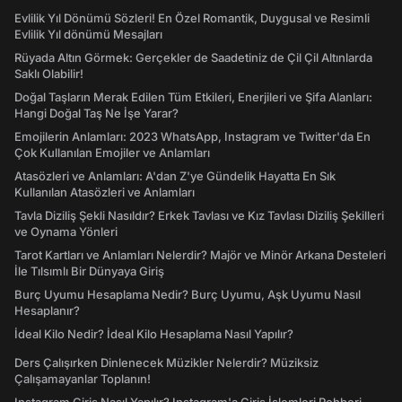
Evlilik Yıl Dönümü Sözleri! En Özel Romantik, Duygusal ve Resimli
Evlilik Yıl dönümü Mesajları
Rüyada Altın Görmek: Gerçekler de Saadetiniz de Çil Çil Altınlarda
Saklı Olabilir!
Doğal Taşların Merak Edilen Tüm Etkileri, Enerjileri ve Şifa Alanları:
Hangi Doğal Taş Ne İşe Yarar?
Emojilerin Anlamları: 2023 WhatsApp, Instagram ve Twitter'da En
Çok Kullanılan Emojiler ve Anlamları
Atasözleri ve Anlamları: A'dan Z'ye Gündelik Hayatta En Sık
Kullanılan Atasözleri ve Anlamları
Tavla Diziliş Şekli Nasıldır? Erkek Tavlası ve Kız Tavlası Diziliş Şekilleri
ve Oynama Yönleri
Tarot Kartları ve Anlamları Nelerdir? Majör ve Minör Arkana Desteleri
İle Tılsımlı Bir Dünyaya Giriş
Burç Uyumu Hesaplama Nedir? Burç Uyumu, Aşk Uyumu Nasıl
Hesaplanır?
İdeal Kilo Nedir? İdeal Kilo Hesaplama Nasıl Yapılır?
Ders Çalışırken Dinlenecek Müzikler Nelerdir? Müziksiz
Çalışamayanlar Toplanın!