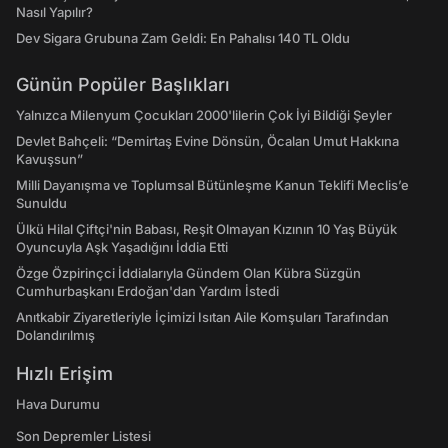
Nasıl Yapılır?
Dev Sigara Grubuna Zam Geldi: En Pahalısı 140 TL Oldu
Günün Popüler Başlıkları
Yalnızca Milenyum Çocukları 2000'lilerin Çok İyi Bildiği Şeyler
Devlet Bahçeli: “Demirtaş Evine Dönsün, Öcalan Umut Hakkına
Kavuşsun”
Milli Dayanışma ve Toplumsal Bütünleşme Kanun Teklifi Meclis’e
Sunuldu
Ülkü Hilal Çiftçi'nin Babası, Reşit Olmayan Kızının 10 Yaş Büyük
Oyuncuyla Aşk Yaşadığını İddia Etti
Özge Özpirinçci İddialarıyla Gündem Olan Kübra Süzgün
Cumhurbaşkanı Erdoğan'dan Yardım İstedi
Anıtkabir Ziyaretleriyle İçimizi Isıtan Aile Komşuları Tarafından
Dolandırılmış
Hızlı Erişim
Hava Durumu
Son Depremler Listesi