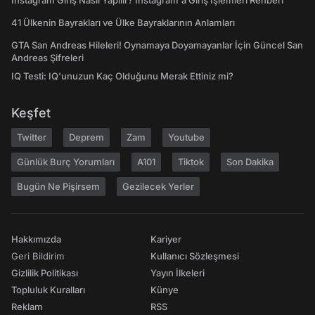
Instagram Giriş Nasıl Yapılır? Instagram'a Giriş İşlemleri Rehberi
41 Ülkenin Bayrakları ve Ülke Bayraklarının Anlamları
GTA San Andreas Hileleri! Oynamaya Doyamayanlar İçin Güncel San
Andreas Şifreleri
IQ Testi: IQ'unuzun Kaç Olduğunu Merak Ettiniz mi?
Keşfet
Twitter
Deprem
Zam
Youtube
Günlük Burç Yorumları
A101
Tiktok
Son Dakika
Bugün Ne Pişirsem
Gezilecek Yerler
Hakkımızda
Kariyer
Geri Bildirim
Kullanıcı Sözleşmesi
Gizlilik Politikası
Yayın İlkeleri
Topluluk Kuralları
Künye
Reklam
RSS