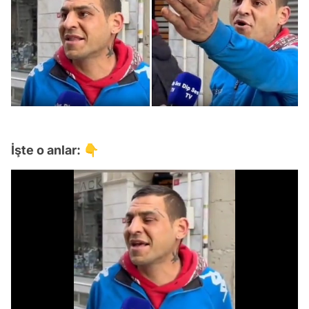
İşte o anlar: 👇
Video
Test