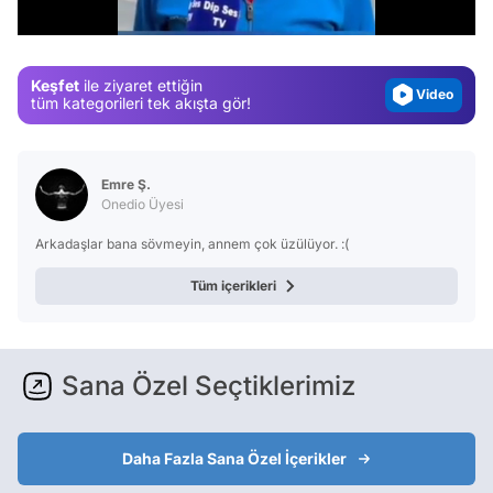
/
Gündem
Magazin
Keşfet
ile ziyaret ettiğin
Video
tüm kategorileri tek akışta gör!
Test
Emre Ş.
Onedio Üyesi
Arkadaşlar bana sövmeyin, annem çok üzülüyor. :(
Tüm içerikleri
Sana Özel Seçtiklerimiz
Daha Fazla Sana Özel İçerikler