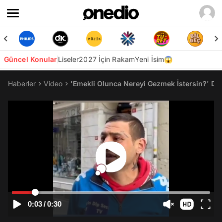
Güncel Konular
Liseler
2027 İçin Rakam
Yeni İsim😱
Haberler
Video
'Emekli Olunca Nereyi Gezmek İstersin?' Diy
0:03
/
0:30