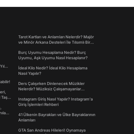
Tarot Kartları ve Anlamları Nelerdir? Majör
ve Minör Arkana Desteleri İle Tılsımlı Bir
Dünyaya Giriş
Burç Uyumu Hesaplama Nedir? Burç
Uyumu, Aşk Uyumu Nasıl Hesaplanır?
Yıl
İdeal Kilo Nedir? İdeal Kilo Hesaplama
Nasıl Yapılır?
abilir!
Ders Çalışırken Dinlenecek Müzikler
Nelerdir? Müziksiz Çalışamayanlar
eri,
Toplanın!
l Taş
Instagram Giriş Nasıl Yapılır? Instagram'a
Giriş İşlemleri Rehberi
,
nılan
41 Ülkenin Bayrakları ve Ülke Bayraklarının
Anlamları
GTA San Andreas Hileleri! Oynamaya