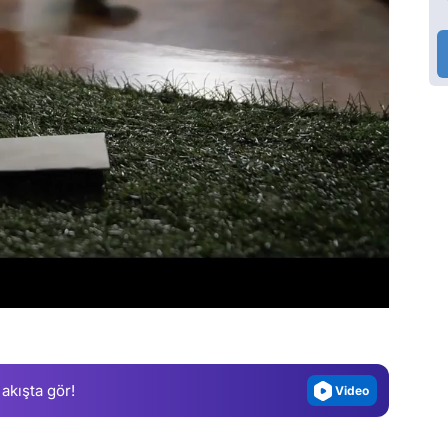
Video
Test
Gündem
Magazin
 akışta gör!
Video
Test