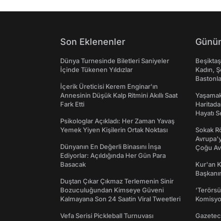
Son Eklenenler
Günün
Dünya Turnesinde Biletleri Saniyeler
Beşikta
İçinde Tükenen Yıldızlar
Kadın, Ş
Bastonl
İçerik Üreticisi Kerem Enginar'ın
Annesinin Düşük Kalp Ritmini Akıllı Saat
Yaşamak 
Fark Etti
Haritada
Hayatı S
Psikologlar Açıkladı: Her Zaman Yavaş
Yemek Yiyen Kişilerin Ortak Noktası
Sokak Rö
Avrupa'y
Dünyanın En Değerli Binasını İnşa
Çoğu Av
Ediyorlar: Açıldığında Her Gün Para
Basacak
Kur'an 
Başkanın
Duştan Çıkar Çıkmaz Terlemenin Sinir
Bozuculuğundan Kimseye Güveni
‘Terörsü
Kalmayana Son 24 Saatin Viral Tweetleri
Komisyo
Vefa Serisi Pickleball Turnuvası
Gazeteci