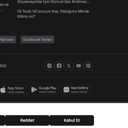
Doyamayanlar İçin Güncel San Andreas
ası ve
Şifreleri
IQ Testi: IQ'unuzun Kaç Olduğunu Merak
Ettiniz mi?
işirsem
Gezilecek Yerler
RSS