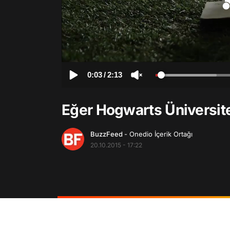
0:03
/
2:13
Eğer Hogwarts Üniversite
BuzzFeed
- Onedio İçerik Ortağı
20.10.2015 - 17:22