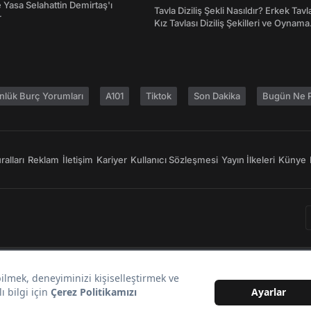
Yasa Selahattin Demirtaş'ı
Tavla Diziliş Şekli Nasıldır? Erkek Tavl
r
Kız Tavlası Diziliş Şekilleri ve Oynama
Yönleri
nlük Burç Yorumları
A101
Tiktok
Son Dakika
Bugün Ne P
alları
Reklam
İletişim
Kariyer
Kullanıcı Sözleşmesi
Yayın İlkeleri
Künye
Bir
markasıdır.