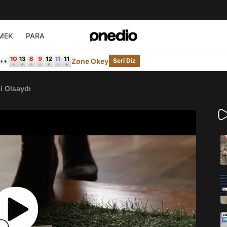
MEK
PARA
e👀
Zone Okey
Seri Diz
i Olsaydı