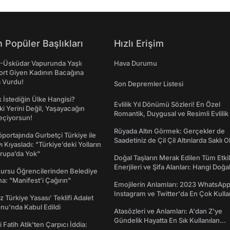
 Popüler Başlıkları
Hızlı Erişim
ş-Üsküdar Vapurunda Yaşlı
Hava Durumu
ort Giyen Kadının Bacağına
a Vurdu!
Son Depremler Listesi
İstediğin Ülke Hangisi?
Evlilik Yıl Dönümü Sözleri! En Özel
ki Yerini Değil, Yaşayacağın
Romantik, Duygusal ve Resimli Evlilik 
eçiyorsun!
dönümü Mesajları
Rüyada Altın Görmek: Gerçekler de
portajında Gurbetçi Türkiye ile
Saadetiniz de Çil Çil Altınlarda Saklı Ol
ı Kıyasladı: "Türkiye’deki Yolların
rupa’da Yok"
Doğal Taşların Merak Edilen Tüm Etkil
Enerjileri ve Şifa Alanları: Hangi Doğa
Kursu Öğrencilerinden Belediye
Ne İşe Yarar?
a: "Manifest’i Çağırın"
Emojilerin Anlamları: 2023 WhatsApp
Instagram ve Twitter'da En Çok Kulla
z Türkiye Yasası’ Teklifi Adalet
Emojiler ve Anlamları
nu'nda Kabul Edildi
Atasözleri ve Anlamları: A'dan Z'ye
Gündelik Hayatta En Sık Kullanılan
 Fatih Atik'ten Çarpıcı İddia:
Atasözleri ve Anlamları