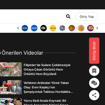
Giriş Yap
Görüş Bildir
Önerilen Videolar
Filipinler'de Suların Çekilmesiyle
Ortaya Çıkan Görüntü Hem
Ürküttü Hem Büyüledi
Vefatının Ardından Yürek Yakan
Olay: Eren Kaşıkçı’nın
Şampiyonluk Tablosu Hurdalıkta
Bulundu
Yavru Kedi Arada Kaynadı: Bir
Köpek Annesinin Sütünü Emen