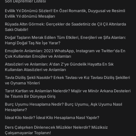
Son Depremler Listesi
Evlilik Yıl Dönümü Sözleri! En Özel Romantik, Duygusal ve Resimli
Evlilik Yıl dönümü Mesajları
Rüyada Altın Görmek: Gerçekler de Saadetiniz de Çil Çil Altınlarda
Saklı Olabilir!
Doğal Taşların Merak Edilen Tüm Etkileri, Enerjileri ve Şifa Alanları:
Hangi Doğal Taş Ne İşe Yarar?
Emojilerin Anlamları: 2023 WhatsApp, Instagram ve Twitter'da En
Çok Kullanılan Emojiler ve Anlamları
Atasözleri ve Anlamları: A'dan Z'ye Gündelik Hayatta En Sık
Kullanılan Atasözleri ve Anlamları
Tavla Diziliş Şekli Nasıldır? Erkek Tavlası ve Kız Tavlası Diziliş Şekilleri
ve Oynama Yönleri
Tarot Kartları ve Anlamları Nelerdir? Majör ve Minör Arkana Desteleri
İle Tılsımlı Bir Dünyaya Giriş
Burç Uyumu Hesaplama Nedir? Burç Uyumu, Aşk Uyumu Nasıl
Hesaplanır?
İdeal Kilo Nedir? İdeal Kilo Hesaplama Nasıl Yapılır?
Ders Çalışırken Dinlenecek Müzikler Nelerdir? Müziksiz
Çalışamayanlar Toplanın!