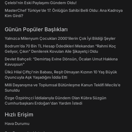
Çelebi'nin Eski Paylaşımı Gündem Oldu!
MasterChef Türkiye’de 17. Önlüğün Sahibi Belli Oldu: Ana Kadroya
Kim Girdi?
Günün Popüler Başlıkları
Yalnızca Milenyum Çocukları 2000'lilerin Çok İyi Bildiği Şeyler
Bodrum’da 70 Bin TL Hesap Ödedikleri Mekandan “Rahmi Koç
Geliyor, Çıkın” Denilerek Kovulan Aile Şikayetçi Oldu
Devlet Bahçeli: “Demirtaş Evine Dönsün, Öcalan Umut Hakkına
Kavuşsun”
Ülkü Hilal Çiftçi'nin Babası, Reşit Olmayan Kızının 10 Yaş Büyük
Oyuncuyla Aşk Yaşadığını İddia Etti
Milli Dayanışma ve Toplumsal Bütünleşme Kanun Teklifi Meclis’e
Sunuldu
Özge Özpirinçci İddialarıyla Gündem Olan Kübra Süzgün
Cumhurbaşkanı Erdoğan'dan Yardım İstedi
Hızlı Erişim
Hava Durumu