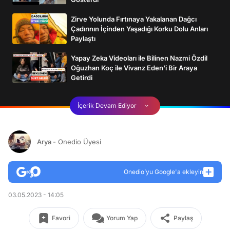
Zirve Yolunda Fırtınaya Yakalanan Dağcı
Çadırının İçinden Yaşadığı Korku Dolu Anları
Paylaştı
Yapay Zeka Videoları ile Bilinen Nazmi Özdil
Oğuzhan Koç ile Vivanz Eden'i Bir Araya
Getirdi
İçerik Devam Ediyor
Arya
- Onedio Üyesi
Onedio’yu Google'a ekleyin
03.05.2023 - 14:05
Favori
Yorum Yap
Paylaş