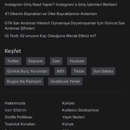
Instagram Giriş Nasıl Yapılır? Instagram'a Giriş İşlemleri Rehberi
41 Ülkenin Bayrakları ve Ülke Bayraklarının Anlamları
GTA San Andreas Hileleri! Oynamaya Doyamayanlar İçin Güncel San
Andreas Şifreleri
IQ Testi: IQ'unuzun Kaç Olduğunu Merak Ettiniz mi?
Keşfet
Twitter
Deprem
Zam
Youtube
Günlük Burç Yorumları
A101
Tiktok
Son Dakika
Bugün Ne Pişirsem
Gezilecek Yerler
Hakkımızda
Kariyer
Geri Bildirim
Kullanıcı Sözleşmesi
Gizlilik Politikası
Yayın İlkeleri
Topluluk Kuralları
Künye