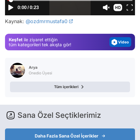
Video
0:00
/
0:23
Test
Kaynak:
@ozdmrmustafa0
Gündem
Magazin
Keşfet
ile ziyaret ettiğin
Video
tüm kategorileri tek akışta gör!
Test
Arya
Onedio Üyesi
Tüm içerikleri
Sana Özel Seçtiklerimiz
Daha Fazla Sana Özel İçerikler