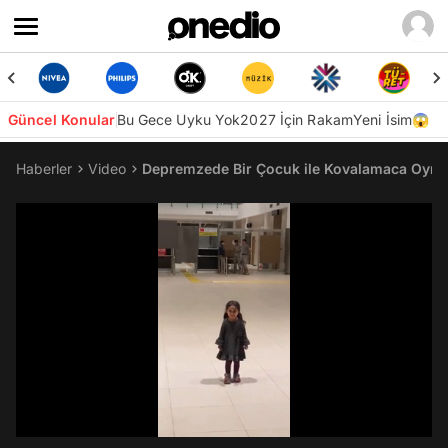
Güncel Konular
Bu Gece Uyku Yok
2027 İçin Rakam
Yeni İsim😱
Haberler
Video
Depremzede Bir Çocuk ile Kovalamaca Oynay
/