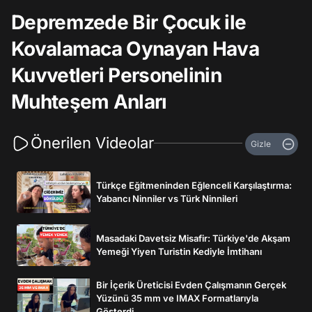
Depremzede Bir Çocuk ile
Kovalamaca Oynayan Hava
Kuvvetleri Personelinin
Muhteşem Anları
Önerilen Videolar
Gizle
Türkçe Eğitmeninden Eğlenceli Karşılaştırma:
Yabancı Ninniler vs Türk Ninnileri
Masadaki Davetsiz Misafir: Türkiye'de Akşam
Yemeği Yiyen Turistin Kediyle İmtihanı
Bir İçerik Üreticisi Evden Çalışmanın Gerçek
Yüzünü 35 mm ve IMAX Formatlarıyla
Gösterdi