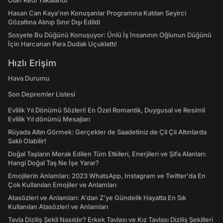
Olan Kedi Yakalandı
Hasan Can Kaya’nın Konuşanlar Programına Katılan Seyirci
Gözaltına Alınıp Sınır Dışı Edildi
Sosyete Bu Düğünü Konuşuyor: Ünlü İş İnsanının Oğlunun Düğünü
İçin Harcanan Para Dudak Uçuklattı!
Hızlı Erişim
Hava Durumu
Son Depremler Listesi
Evlilik Yıl Dönümü Sözleri! En Özel Romantik, Duygusal ve Resimli
Evlilik Yıl dönümü Mesajları
Rüyada Altın Görmek: Gerçekler de Saadetiniz de Çil Çil Altınlarda
Saklı Olabilir!
Doğal Taşların Merak Edilen Tüm Etkileri, Enerjileri ve Şifa Alanları:
Hangi Doğal Taş Ne İşe Yarar?
Emojilerin Anlamları: 2023 WhatsApp, Instagram ve Twitter'da En
Çok Kullanılan Emojiler ve Anlamları
Atasözleri ve Anlamları: A'dan Z'ye Gündelik Hayatta En Sık
Kullanılan Atasözleri ve Anlamları
Tavla Diziliş Şekli Nasıldır? Erkek Tavlası ve Kız Tavlası Diziliş Şekilleri