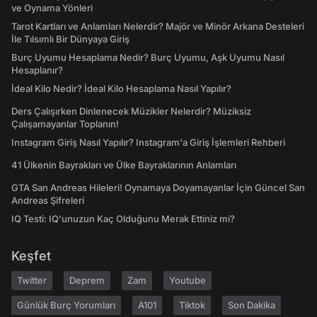
ve Oynama Yönleri
Tarot Kartları ve Anlamları Nelerdir? Majör ve Minör Arkana Desteleri
İle Tılsımlı Bir Dünyaya Giriş
Burç Uyumu Hesaplama Nedir? Burç Uyumu, Aşk Uyumu Nasıl
Hesaplanır?
İdeal Kilo Nedir? İdeal Kilo Hesaplama Nasıl Yapılır?
Ders Çalışırken Dinlenecek Müzikler Nelerdir? Müziksiz
Çalışamayanlar Toplanın!
Instagram Giriş Nasıl Yapılır? Instagram'a Giriş İşlemleri Rehberi
41 Ülkenin Bayrakları ve Ülke Bayraklarının Anlamları
GTA San Andreas Hileleri! Oynamaya Doyamayanlar İçin Güncel San
Andreas Şifreleri
IQ Testi: IQ'unuzun Kaç Olduğunu Merak Ettiniz mi?
Keşfet
Twitter
Deprem
Zam
Youtube
Günlük Burç Yorumları
A101
Tiktok
Son Dakika