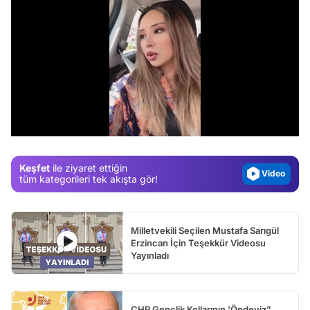
Video
Test
/
Gündem
Magazin
Keşfet
ile ziyaret ettiğin
Video
tüm kategorileri tek akışta gör!
Test
Milletvekili Seçilen Mustafa Sarıgül
Erzincan İçin Teşekkür Videosu
Yayınladı
CHP Gençlik Kollarının 'Öndeyiz"