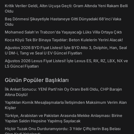
Kritik Veriler Geldi, Altın Uçuşa Geçti: Gram Altında Yeni Rakam Belli
Oldu
Baş Dönmesi Şikayetiyle Hastaneye Gitti Dünyadaki 68’inci Vaka
Oldu
Mohamed Salah'ın Trabzon'da Yaşayacağı Lüks Villa Ortaya Çıktı
Koca Köyü Tek Bir Binaya Taşıdılar: Beton Kulelerin Yerini Alacak!
Ağustos 2026 BYD Fiyat Listesi! İşte BYD Atto 3, Dolphin, Han, Seal
U DM-i, Tang ve Seal U EV Güncel Fiyatları
Ağustos 2026 Lexus Fiyat Listesi! İşte Lexus ES, RX, RZ, LBX, NX ve
LS Güncel Fiyatları
Günün Popüler Başlıkları
İlk Anket Sonucu: YENİ Parti'nin Oy Oranı Belli Oldu, CHP Barajın
Altına Düştü!
Yaptıkları Komik Mesajlaşmalarla İletişimden Maksimum Verim Alan
Kişiler
Türkiye, Arabistan ve Pakistan Arasında Mekke Anlaşması: Birine
Yapılan Saldırı Hepsine Yapılmış Sayılacak
Hiçbir Tuzak Onu Durduramıyordu: 3 Yıldır Çiftçilerin Baş Belası