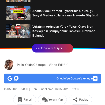
Anadolu'daki Yemek Fiyatlarının Ucuzluğu
Sosyal Medya Kullanıcılarını Hayrete Düşürdü
Vefatının Ardından Yürek Yakan Olay: Eren
Kaşıkçı’nın Şampiyonluk Tablosu Hurdalıkta
Bulundu
İçerik Devam Ediyor
Pelin Yelda Göktepe
- Video Editörü
Onedio’yu Google'a ekleyin
15.05.2023 - 14:31
Son Güncelleme: 16.05.2023 - 12:56
Favori
Yorum Yap
Paylaş