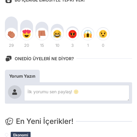
29
20
15
10
3
1
0
ONEDİO ÜYELERİ NE DİYOR?
Yorum Yazın
En Yeni İçerikler!
Ekonomi