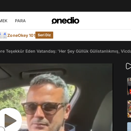
MEK
PARA
ZoneOkey 101
Seri Diz
ere Teşekkür Eden Vatandaş: 'Her Şey Güllük Gülistanlıkmış, Vic