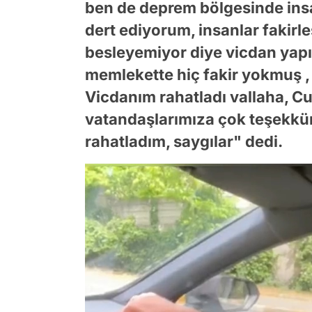
ben de deprem bölgesinde insa
dert ediyorum, insanlar fakirle
besleyemiyor diye vicdan yap
memlekette hiç fakir yokmuş , 
Vicdanım rahatladı vallaha, Cu
vatandaşlarımıza çok teşekkü
rahatladım, saygılar" dedi.