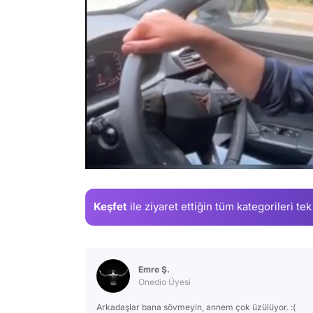
/
Keşfet
ile ziyaret ettiğin
tüm kategorileri tek
Emre Ş.
Onedio Üyesi
Arkadaşlar bana sövmeyin, annem çok üzülüyor. :(