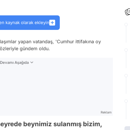
en kaynak olarak ekleyin
laşımlar yapan vatandaş, 'Cumhur ittifakına oy
sözleriyle gündem oldu.
n Devamı Aşağıda
Reklam
seyrede beynimiz sulanmış bizim,