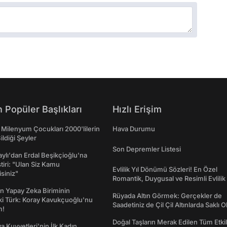
 Popüler Başlıkları
Hızlı Erişim
 Milenyum Çocukları 2000'lilerin
Hava Durumu
ildiği Şeyler
Son Depremler Listesi
taylı'dan Erdal Beşikçioğlu'na
ştiri: "Ulan Siz Kamu
Evlilik Yıl Dönümü Sözleri! En Özel
isiniz"
Romantik, Duygusal ve Resimli Evlilik 
dönümü Mesajları
n Yapay Zeka Biriminin
Rüyada Altın Görmek: Gerçekler de
ki Türk: Koray Kavukçuoğlu'nu
Saadetiniz de Çil Çil Altınlarda Saklı Ol
m!
Doğal Taşların Merak Edilen Tüm Etkil
a Kuvvetleri'nin İlk Kadın