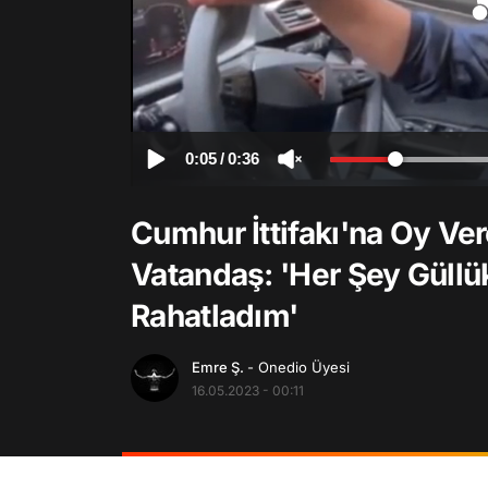
0:05
/
0:36
Cumhur İttifakı'na Oy Ve
Vatandaş: 'Her Şey Güllü
Rahatladım'
Emre Ş.
- Onedio Üyesi
16.05.2023 - 00:11