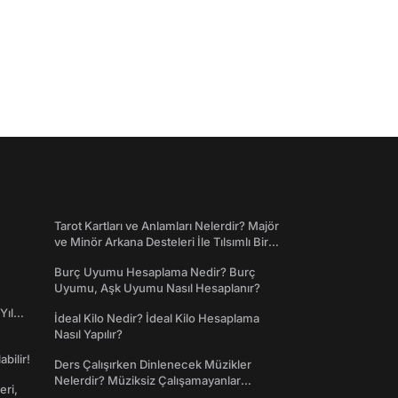
Tarot Kartları ve Anlamları Nelerdir? Majör
ve Minör Arkana Desteleri İle Tılsımlı Bir
Dünyaya Giriş
Burç Uyumu Hesaplama Nedir? Burç
Uyumu, Aşk Uyumu Nasıl Hesaplanır?
Yıl
İdeal Kilo Nedir? İdeal Kilo Hesaplama
Nasıl Yapılır?
abilir!
Ders Çalışırken Dinlenecek Müzikler
Nelerdir? Müziksiz Çalışamayanlar
eri,
Toplanın!