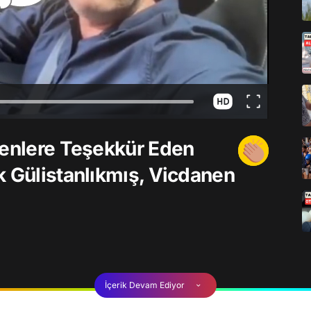
renlere Teşekkür Eden
k Gülistanlıkmış, Vicdanen
İçerik Devam Ediyor