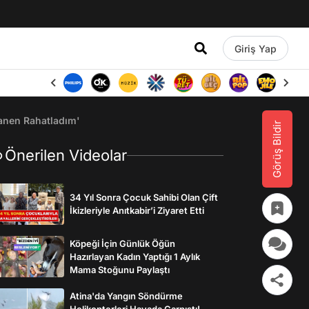
Giriş Yap
danen Rahatladım'
Görüş Bildir
Önerilen Videolar
34 Yıl Sonra Çocuk Sahibi Olan Çift
İkizleriyle Anıtkabir’i Ziyaret Etti
Köpeği İçin Günlük Öğün
Hazırlayan Kadın Yaptığı 1 Aylık
Mama Stoğunu Paylaştı
Atina'da Yangın Söndürme
Helikopterleri Havada Çarpıştı!