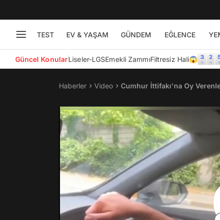
TEST
EV & YAŞAM
GÜNDEM
EĞLENCE
YE
Güncel Konular
Liseler-LGS
Emekli Zammı
Filtresiz Hali😱
Haberler
Video
Cumhur İttifakı'na Oy Verenl