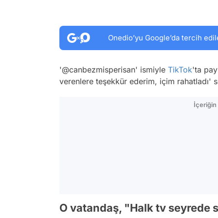
Onedio’yu Google’da tercih edil
'@canbezmisperisan' ismiyle
TikTok
'ta pay
verenlere teşekkür ederim, içim rahatladı' 
İçeriği
O vatandaş, "Halk tv seyrede 