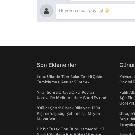
Son Eklenenler
Günün
Koca Ülkede Tüm Sular Zehirli Çıktı:
Yalnızca
Temizlemesi Asırlar Sürecek
Çok İyi B
Yıllar Sonra Ortaya Çıktı: Poyraz
Fatih Al
Karayel'in Meltem'i Hare Sürel Evlendi!
Ağır Ele
Görevlis
'Ölüler Şehri' Olarak Biliniyor: 1300
Kişinin Yaşadığı Şehirde 1,5 Milyon
Google'ı
Mezar Var
Başında
Tanıyalı
Hiçbir Tuzak Onu Durduramıyordu: 3
Yıldır Çiftçilerin Baş Belası Olan Kedi
Türk Hav