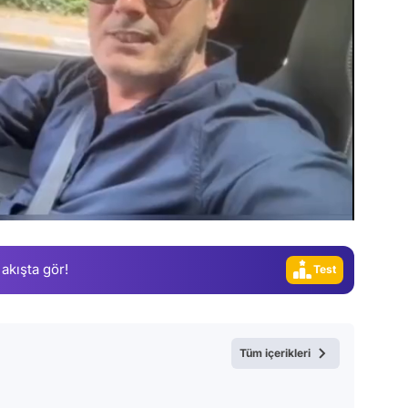
Video
 akışta gör!
Test
Gündem
Magazin
Tüm içerikleri
Video
Test