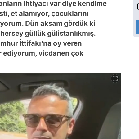
nların ihtiyacı var diye kendime
şti, et alamıyor, çocuklarını
ıyorum. Dün akşam gördük ki
herşey güllük gülistanlıkmış.
mhur İttifakı'na oy veren
r ediyorum, vicdanen çok