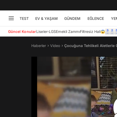
TEST
EV & YAŞAM
GÜNDEM
EĞLENCE
YE
Güncel Konular
Liseler-LGS
Emekli Zammı
Filtresiz Hali😱
Haberler
Video
Çocuğuna Tehlikeli Aletlerl