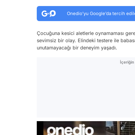
Onedio’yu Google’da tercih edil
Çocuğuna kesici aletlerle oynamaması gerek
sevimsiz bir olay. Elindeki testere ile bab
unutamayacağı bir deneyim yaşadı.
İçeriği