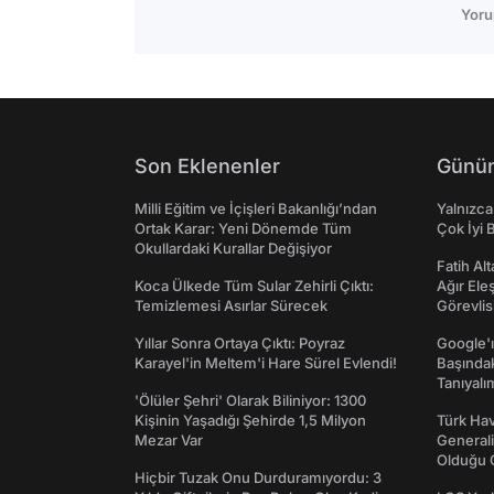
Yoru
Son Eklenenler
Günün
Milli Eğitim ve İçişleri Bakanlığı’ndan
Yalnızca
Ortak Karar: Yeni Dönemde Tüm
Çok İyi B
Okullardaki Kurallar Değişiyor
Fatih Al
Koca Ülkede Tüm Sular Zehirli Çıktı:
Ağır Ele
Temizlemesi Asırlar Sürecek
Görevlis
Yıllar Sonra Ortaya Çıktı: Poyraz
Google'ı
Karayel'in Meltem'i Hare Sürel Evlendi!
Başında
Tanıyalı
'Ölüler Şehri' Olarak Biliniyor: 1300
Kişinin Yaşadığı Şehirde 1,5 Milyon
Türk Hav
Mezar Var
Generali
Olduğu O
Hiçbir Tuzak Onu Durduramıyordu: 3