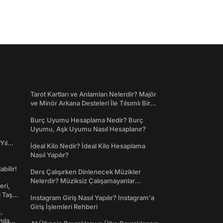
Tarot Kartları ve Anlamları Nelerdir? Majör
ve Minör Arkana Desteleri İle Tılsımlı Bir
Dünyaya Giriş
Burç Uyumu Hesaplama Nedir? Burç
Uyumu, Aşk Uyumu Nasıl Hesaplanır?
Yıl
İdeal Kilo Nedir? İdeal Kilo Hesaplama
Nasıl Yapılır?
abilir!
Ders Çalışırken Dinlenecek Müzikler
Nelerdir? Müziksiz Çalışamayanlar
eri,
Toplanın!
l Taş
Instagram Giriş Nasıl Yapılır? Instagram'a
Giriş İşlemleri Rehberi
,
nılan