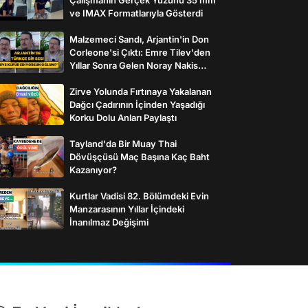
ve IMAX Formatlarıyla Gösterdi
Malzemeci Sandı, Arjantin'in Don
Corleone'si Çıktı: Emre Tilev'den
Yıllar Sonra Gelen Noray Nakis
İtirafı
Zirve Yolunda Fırtınaya Yakalanan
Dağcı Çadırının İçinden Yaşadığı
Korku Dolu Anları Paylaştı
Tayland'da Bir Muay Thai
Dövüşçüsü Maç Başına Kaç Baht
Kazanıyor?
Kurtlar Vadisi 82. Bölümdeki Evin
Manzarasının Yıllar İçindeki
İnanılmaz Değişimi