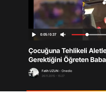
0:05
/
0:37
Çocuğuna Tehlikeli Alet
Gerektiğini Öğreten Baba
Fatih UZUN
- Onedio
26.11.2015 - 15:27