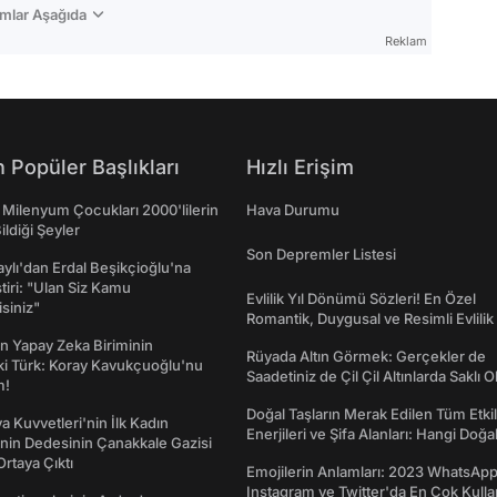
mlar Aşağıda
Reklam
 Popüler Başlıkları
Hızlı Erişim
 Milenyum Çocukları 2000'lilerin
Hava Durumu
ildiği Şeyler
Son Depremler Listesi
taylı'dan Erdal Beşikçioğlu'na
ştiri: "Ulan Siz Kamu
Evlilik Yıl Dönümü Sözleri! En Özel
isiniz"
Romantik, Duygusal ve Resimli Evlilik 
dönümü Mesajları
n Yapay Zeka Biriminin
Rüyada Altın Görmek: Gerçekler de
ki Türk: Koray Kavukçuoğlu'nu
Saadetiniz de Çil Çil Altınlarda Saklı Ol
m!
Doğal Taşların Merak Edilen Tüm Etkil
a Kuvvetleri'nin İlk Kadın
Enerjileri ve Şifa Alanları: Hangi Doğa
nin Dedesinin Çanakkale Gazisi
Ne İşe Yarar?
rtaya Çıktı
Emojilerin Anlamları: 2023 WhatsApp
Instagram ve Twitter'da En Çok Kulla