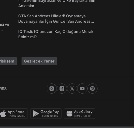
41 Ülkenin Bayrakları ve Ülke Bayraklarının
Anlamları
GTA San Andreas Hileleri! Oynamaya
Doyamayanlar İçin Güncel San Andreas
ası ve
Şifreleri
IQ Testi: IQ'unuzun Kaç Olduğunu Merak
Ettiniz mi?
işirsem
Gezilecek Yerler
RSS