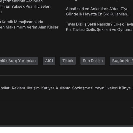
eştirmelerinin Ardından
Emojiler ve Anlamları
nin En Yüksek Puanlı Liseleri
Atasözleri ve Anlamları: A'dan Z'ye
du
Gündelik Hayatta En Sık Kullanılan
Atasözleri ve Anlamları
rı Komik Mesajlaşmalarla
Tavla Diziliş Şekli Nasıldır? Erkek Tavl
den Maksimum Verim Alan Kişiler
Kız Tavlası Diziliş Şekilleri ve Oynama
Yönleri
nlük Burç Yorumları
A101
Tiktok
Son Dakika
Bugün Ne P
alları
Reklam
İletişim
Kariyer
Kullanıcı Sözleşmesi
Yayın İlkeleri
Künye