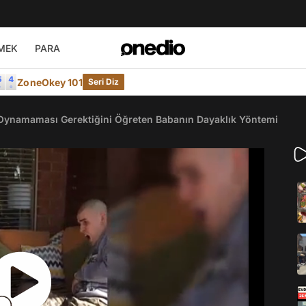
MEK
PARA
ZoneOkey 101
Seri Diz
e Oynamaması Gerektiğini Öğreten Babanın Dayaklık Yöntemi