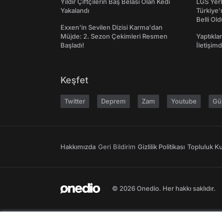
Yıldır Çiftçilerin Baş Belası Olan Kedi
LGS Yerl
Yakalandı
Türkiye'
Belli Ol
Exxen'in Sevilen Dizisi Karma'dan
Müjde: 2. Sezon Çekimleri Resmen
Yaptıkla
Başladı!
İletişim
Keşfet
Twitter
Deprem
Zam
Youtube
Gü
Hakkımızda
Geri Bildirim
Gizlilik Politikası
Topluluk Kur
© 2026 Onedio. Her hakkı saklıdır.