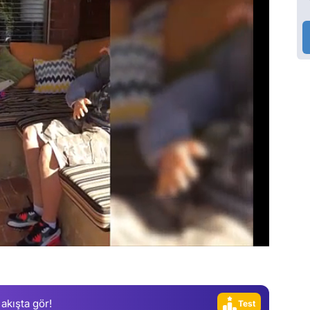
Video
Test
Gündem
Magazin
Video
 akışta gör!
Test