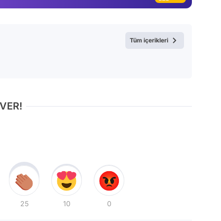
Tüm içerikleri
 VER!
25
10
0