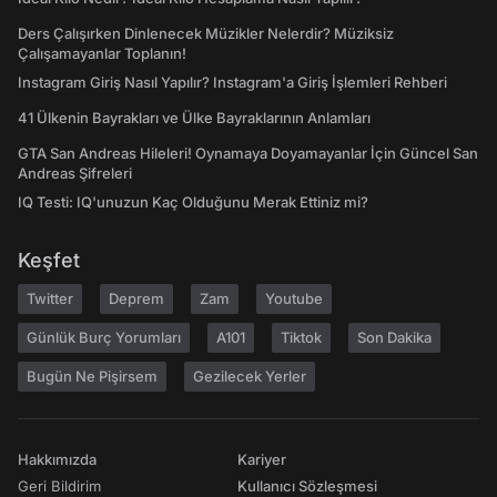
Ders Çalışırken Dinlenecek Müzikler Nelerdir? Müziksiz
Çalışamayanlar Toplanın!
Instagram Giriş Nasıl Yapılır? Instagram'a Giriş İşlemleri Rehberi
41 Ülkenin Bayrakları ve Ülke Bayraklarının Anlamları
GTA San Andreas Hileleri! Oynamaya Doyamayanlar İçin Güncel San
Andreas Şifreleri
IQ Testi: IQ'unuzun Kaç Olduğunu Merak Ettiniz mi?
Keşfet
Twitter
Deprem
Zam
Youtube
Günlük Burç Yorumları
A101
Tiktok
Son Dakika
Bugün Ne Pişirsem
Gezilecek Yerler
Hakkımızda
Kariyer
Geri Bildirim
Kullanıcı Sözleşmesi