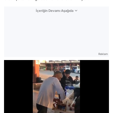
İçeriğin Devamı Aşağıda
Reklam
Video
/