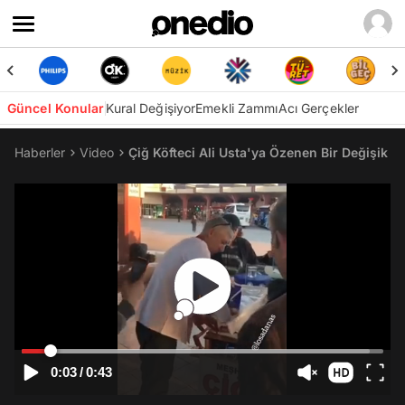
Güncel Konular
Kural Değişiyor
Emekli Zammı
Acı Gerçekler
Haberler
Video
Çiğ Köfteci Ali Usta'ya Özenen Bir Değişik A
0:03
/
0:43