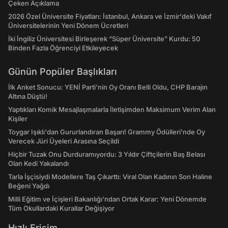
Çeken Açıklama
2026 Özel Üniversite Fiyatları: İstanbul, Ankara ve İzmir'deki Vakıf
Üniversitelerinin Yeni Dönem Ücretleri
İki İngiliz Üniversitesi Birleşerek “Süper Üniversite” Kurdu: 50
Binden Fazla Öğrenciyi Etkileyecek
Günün Popüler Başlıkları
İlk Anket Sonucu: YENİ Parti'nin Oy Oranı Belli Oldu, CHP Barajın
Altına Düştü!
Yaptıkları Komik Mesajlaşmalarla İletişimden Maksimum Verim Alan
Kişiler
Toygar Işıklı'dan Gururlandıran Başarı! Grammy Ödülleri'nde Oy
Verecek Jüri Üyeleri Arasına Seçildi
Hiçbir Tuzak Onu Durduramıyordu: 3 Yıldır Çiftçilerin Baş Belası
Olan Kedi Yakalandı
Tarla İşçisiydi Modellere Taş Çıkarttı: Viral Olan Kadının Son Haline
Beğeni Yağdı
Milli Eğitim ve İçişleri Bakanlığı’ndan Ortak Karar: Yeni Dönemde
Tüm Okullardaki Kurallar Değişiyor
Hızlı Erişim