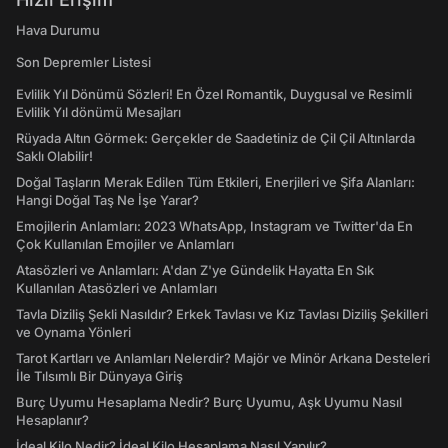
Hava Durumu
Son Depremler Listesi
Evlilik Yıl Dönümü Sözleri! En Özel Romantik, Duygusal ve Resimli
Evlilik Yıl dönümü Mesajları
Rüyada Altın Görmek: Gerçekler de Saadetiniz de Çil Çil Altınlarda
Saklı Olabilir!
Doğal Taşların Merak Edilen Tüm Etkileri, Enerjileri ve Şifa Alanları:
Hangi Doğal Taş Ne İşe Yarar?
Emojilerin Anlamları: 2023 WhatsApp, Instagram ve Twitter'da En
Çok Kullanılan Emojiler ve Anlamları
Atasözleri ve Anlamları: A'dan Z'ye Gündelik Hayatta En Sık
Kullanılan Atasözleri ve Anlamları
Tavla Diziliş Şekli Nasıldır? Erkek Tavlası ve Kız Tavlası Diziliş Şekilleri
ve Oynama Yönleri
Tarot Kartları ve Anlamları Nelerdir? Majör ve Minör Arkana Desteleri
İle Tılsımlı Bir Dünyaya Giriş
Burç Uyumu Hesaplama Nedir? Burç Uyumu, Aşk Uyumu Nasıl
Hesaplanır?
İdeal Kilo Nedir? İdeal Kilo Hesaplama Nasıl Yapılır?