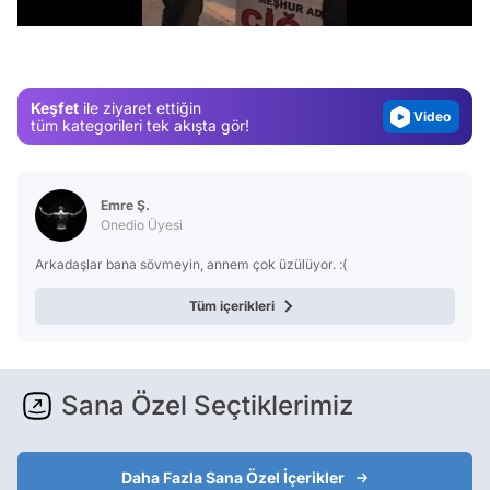
Test
Gündem
Magazin
Keşfet
ile ziyaret ettiğin
Video
tüm kategorileri tek akışta gör!
Test
Emre Ş.
Onedio Üyesi
Arkadaşlar bana sövmeyin, annem çok üzülüyor. :(
Tüm içerikleri
Sana Özel Seçtiklerimiz
Daha Fazla Sana Özel İçerikler