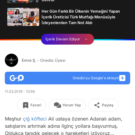
Her Gün Farklı Bir Ülkenin Yemeğini Yapan
İçerik Üreticisi Türk Mutfağı Menüsüyle
İzleyenlerden Tam Not Aldı
İçerik Devam Ediyor
Emre Ş.
- Onedio Üyesi
Onedio’yu Google'a ekleyin
11.03.2019 - 13:59
Favori
Yorum Yap
Paylaş
Meşhur
çiğ köfteci
Ali ustaya özenen Adanalı adam,
satışlarını artırmak adına ilginç yollara başvurmuş.
Oldukça tanıdık gelecek o hareketleri izliyoruz...