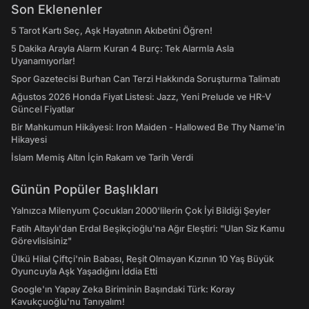
Son Eklenenler
5 Tarot Kartı Seç, Aşk Hayatının Akıbetini Öğren!
5 Dakika Arayla Alarm Kuran 4 Burç: Tek Alarmla Asla
Uyanamıyorlar!
Spor Gazetecisi Burhan Can Terzi Hakkında Soruşturma Talimatı
Ağustos 2026 Honda Fiyat Listesi: Jazz, Yeni Prelude ve HR-V
Güncel Fiyatlar
Bir Mahkumun Hikâyesi: Iron Maiden - Hallowed Be Thy Name'in
Hikayesi
İslam Memiş Altın İçin Rakam ve Tarih Verdi
Günün Popüler Başlıkları
Yalnızca Milenyum Çocukları 2000'lilerin Çok İyi Bildiği Şeyler
Fatih Altaylı'dan Erdal Beşikçioğlu'na Ağır Eleştiri: "Ulan Siz Kamu
Görevlisisiniz"
Ülkü Hilal Çiftçi'nin Babası, Reşit Olmayan Kızının 10 Yaş Büyük
Oyuncuyla Aşk Yaşadığını İddia Etti
Google'ın Yapay Zeka Biriminin Başındaki Türk: Koray
Kavukçuoğlu'nu Tanıyalım!