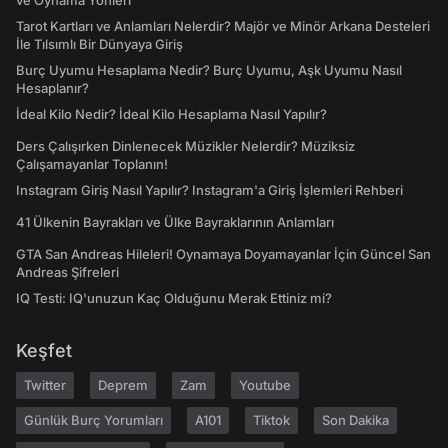
ve Oynama Yönleri
Tarot Kartları ve Anlamları Nelerdir? Majör ve Minör Arkana Desteleri
İle Tılsımlı Bir Dünyaya Giriş
Burç Uyumu Hesaplama Nedir? Burç Uyumu, Aşk Uyumu Nasıl
Hesaplanır?
İdeal Kilo Nedir? İdeal Kilo Hesaplama Nasıl Yapılır?
Ders Çalışırken Dinlenecek Müzikler Nelerdir? Müziksiz
Çalışamayanlar Toplanın!
Instagram Giriş Nasıl Yapılır? Instagram'a Giriş İşlemleri Rehberi
41 Ülkenin Bayrakları ve Ülke Bayraklarının Anlamları
GTA San Andreas Hileleri! Oynamaya Doyamayanlar İçin Güncel San
Andreas Şifreleri
IQ Testi: IQ'unuzun Kaç Olduğunu Merak Ettiniz mi?
Keşfet
Twitter
Deprem
Zam
Youtube
Günlük Burç Yorumları
A101
Tiktok
Son Dakika