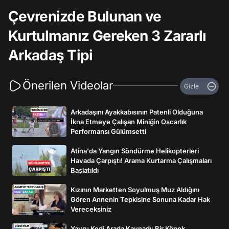
Çevrenizde Bulunan ve
Kurtulmanız Gereken 3 Zararlı
Arkadaş Tipi
Önerilen Videolar
Gizle
Arkadaşını Ayakkabısının Patenli Olduğuna
İkna Etmeye Çalışan Miniğin Oscarlık
Performansı Gülümsetti
Atina'da Yangın Söndürme Helikopterleri
Havada Çarpıştı! Arama Kurtarma Çalışmaları
Başlatıldı
Kızının Marketten Soyulmuş Muz Aldığını
Gören Annenin Tepkisine Sonuna Kadar Hak
Vereceksiniz
Yavru Kedi Arada Kaynadı: Bir Köpek