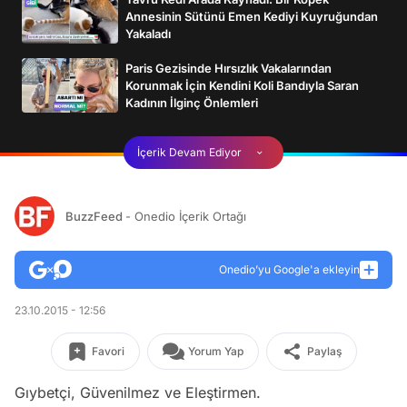
Annesinin Sütünü Emen Kediyi Kuyruğundan
Yakaladı
Paris Gezisinde Hırsızlık Vakalarından
Korunmak İçin Kendini Koli Bandıyla Saran
Kadının İlginç Önlemleri
İçerik Devam Ediyor
BuzzFeed
- Onedio İçerik Ortağı
Onedio’yu Google'a ekleyin
23.10.2015 - 12:56
Favori
Yorum Yap
Paylaş
Gıybetçi, Güvenilmez ve Eleştirmen.