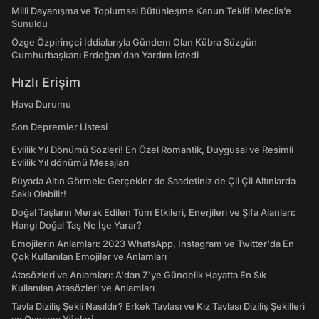
Milli Dayanışma ve Toplumsal Bütünleşme Kanun Teklifi Meclis’e
Sunuldu
Özge Özpirinçci İddialarıyla Gündem Olan Kübra Süzgün
Cumhurbaşkanı Erdoğan'dan Yardım İstedi
Hızlı Erişim
Hava Durumu
Son Depremler Listesi
Evlilik Yıl Dönümü Sözleri! En Özel Romantik, Duygusal ve Resimli
Evlilik Yıl dönümü Mesajları
Rüyada Altın Görmek: Gerçekler de Saadetiniz de Çil Çil Altınlarda
Saklı Olabilir!
Doğal Taşların Merak Edilen Tüm Etkileri, Enerjileri ve Şifa Alanları:
Hangi Doğal Taş Ne İşe Yarar?
Emojilerin Anlamları: 2023 WhatsApp, Instagram ve Twitter'da En
Çok Kullanılan Emojiler ve Anlamları
Atasözleri ve Anlamları: A'dan Z'ye Gündelik Hayatta En Sık
Kullanılan Atasözleri ve Anlamları
Tavla Diziliş Şekli Nasıldır? Erkek Tavlası ve Kız Tavlası Diziliş Şekilleri