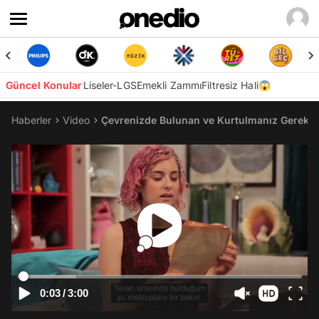
Güncel Konular
Liseler-LGS
Emekli Zammı
Filtresiz Hali😱
Haberler
Video
Çevrenizde Bulunan ve Kurtulmanız Gereken 
0:03
/
3:00