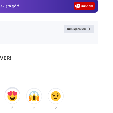
 akışta gör!
Gündem
Magazin
Video
Tüm içerikleri
Test
 VER!
6
2
2