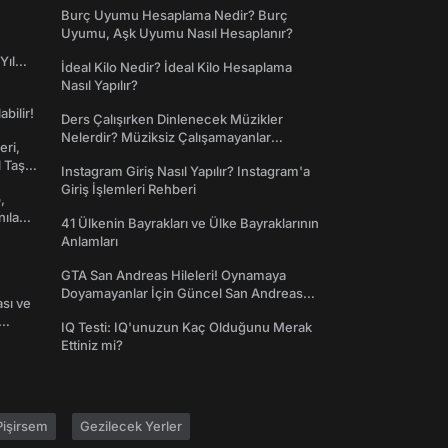
Burç Uyumu Hesaplama Nedir? Burç
Uyumu, Aşk Uyumu Nasıl Hesaplanır?
Yıl
İdeal Kilo Nedir? İdeal Kilo Hesaplama
Nasıl Yapılır?
abilir!
Ders Çalışırken Dinlenecek Müzikler
Nelerdir? Müziksiz Çalışamayanlar
eri,
Toplanın!
l Taş
Instagram Giriş Nasıl Yapılır? Instagram'a
Giriş İşlemleri Rehberi
,
nılan
41 Ülkenin Bayrakları ve Ülke Bayraklarının
Anlamları
GTA San Andreas Hileleri! Oynamaya
Doyamayanlar İçin Güncel San Andreas
ası ve
Şifreleri
IQ Testi: IQ'unuzun Kaç Olduğunu Merak
Ettiniz mi?
işirsem
Gezilecek Yerler