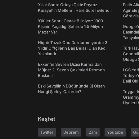
Yıllar Sonra Ortaya Çıktı: Poyraz
Fatih Al
Karayel'in Meltem'i Hare Sürel Evlendi!
Ağır Ele
Görevlis
'Ölüler Şehri' Olarak Biliniyor: 1300
Kişinin Yaşadığı Şehirde 1,5 Milyon
Google'ı
Mezar Var
Başında
Tanıyalı
Hiçbir Tuzak Onu Durduramıyordu: 3
Yıldır Çiftçilerin Baş Belası Olan Kedi
Türk Hav
Yakalandı
Generali
Olduğu O
Exxen'in Sevilen Dizisi Karma'dan
Müjde: 2. Sezon Çekimleri Resmen
LGS Yerl
Başladı!
Türkiye'
Belli Ol
Eski Sevgilinin Düğününde Dj Olsan
Hangi Şarkıyı Çalardın?
Toygar I
Grammy 
Üyeleri 
Keşfet
Twitter
Deprem
Zam
Youtube
Gü