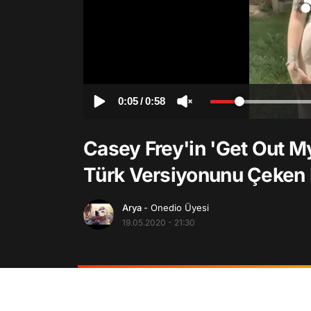
0:05
/
0:58
Casey Frey'in 'Get Out M
Türk Versiyonunu Çeken
Arya
- Onedio Üyesi
19.05.2020 - 21:30