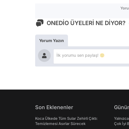
Yoru
ONEDİO ÜYELERİ NE DİYOR?
Yorum Yazın
Son Eklenenler
Günün
Koca Ülkede Tüm Sular Zehirli Çıktı:
Yalnızca
Temizlemesi Asırlar Sürecek
Çok İyi B