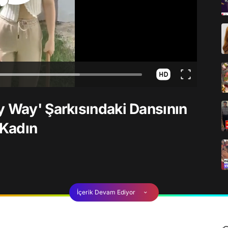
y Way' Şarkısındaki Dansının
 Kadın
İçerik Devam Ediyor