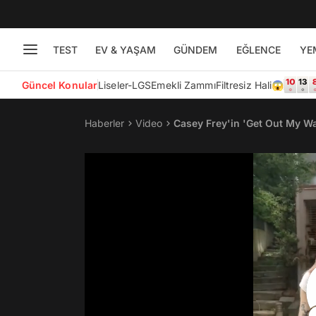
TEST
EV & YAŞAM
GÜNDEM
EĞLENCE
YE
Güncel Konular
Liseler-LGS
Emekli Zammı
Filtresiz Hali😱
Haberler
Video
Casey Frey'in 'Get Out My W