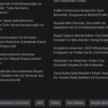
Son Depremler Listesi
taylı'dan Erdal Beşikçioğlu'na
ştiri: "Ulan Siz Kamu
Evlilik Yıl Dönümü Sözleri! En Özel
isiniz"
Romantik, Duygusal ve Resimli Evlilik 
dönümü Mesajları
n Yapay Zeka Biriminin
Rüyada Altın Görmek: Gerçekler de
ki Türk: Koray Kavukçuoğlu'nu
Saadetiniz de Çil Çil Altınlarda Saklı Ol
m!
Doğal Taşların Merak Edilen Tüm Etkil
a Kuvvetleri'nin İlk Kadın
Enerjileri ve Şifa Alanları: Hangi Doğa
nin Dedesinin Çanakkale Gazisi
Ne İşe Yarar?
rtaya Çıktı
Emojilerin Anlamları: 2023 WhatsApp
Instagram ve Twitter'da En Çok Kulla
eştirmelerinin Ardından
Emojiler ve Anlamları
nin En Yüksek Puanlı Liseleri
Atasözleri ve Anlamları: A'dan Z'ye
du
Gündelik Hayatta En Sık Kullanılan
Atasözleri ve Anlamları
şıklı'dan Gururlandıran Başarı!
Tavla Diziliş Şekli Nasıldır? Erkek Tavl
Ödülleri'nde Oy Verecek Jüri
Kız Tavlası Diziliş Şekilleri ve Oynama
Arasına Seçildi
Yönleri
nlük Burç Yorumları
A101
Tiktok
Son Dakika
Bugün Ne P