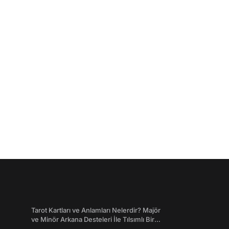
Tarot Kartları ve Anlamları Nelerdir? Majör
ve Minör Arkana Desteleri İle Tılsımlı Bir
Dünyaya Giriş