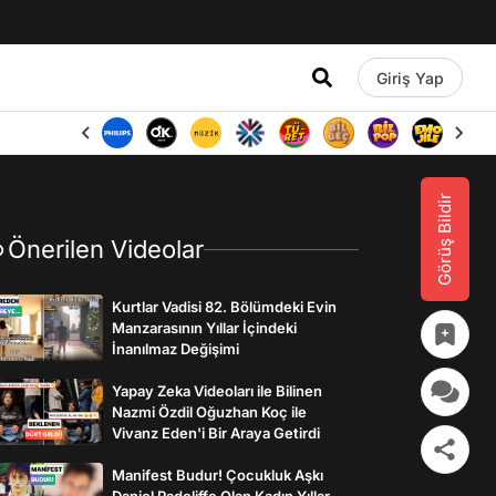
Giriş Yap
Görüş Bildir
Önerilen Videolar
Kurtlar Vadisi 82. Bölümdeki Evin
Manzarasının Yıllar İçindeki
İnanılmaz Değişimi
Yapay Zeka Videoları ile Bilinen
Nazmi Özdil Oğuzhan Koç ile
Vivanz Eden'i Bir Araya Getirdi
Manifest Budur! Çocukluk Aşkı
Daniel Radcliffe Olan Kadın Yıllar