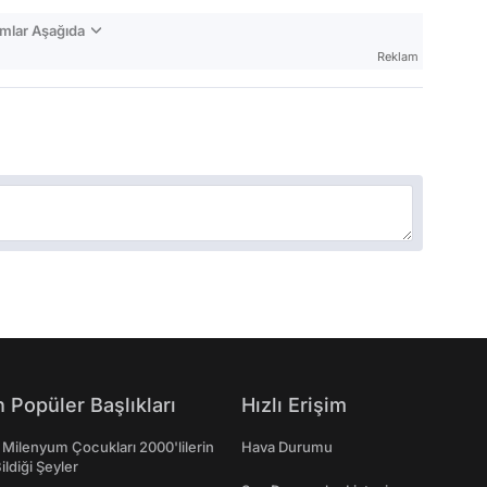
mlar Aşağıda
Reklam
 Popüler Başlıkları
Hızlı Erişim
 Milenyum Çocukları 2000'lilerin
Hava Durumu
ildiği Şeyler