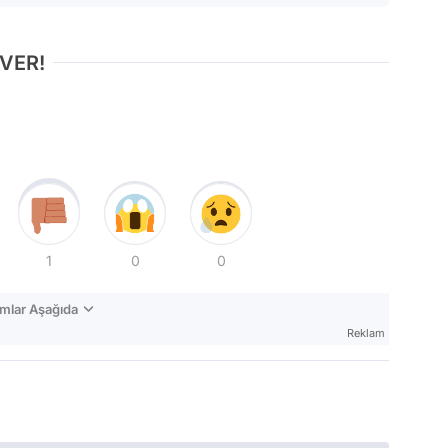
 VER!
1
0
0
mlar Aşağıda
Reklam