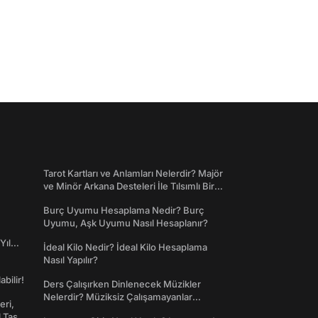
Tarot Kartları ve Anlamları Nelerdir? Majör
ve Minör Arkana Desteleri İle Tılsımlı Bir
Dünyaya Giriş
Burç Uyumu Hesaplama Nedir? Burç
Uyumu, Aşk Uyumu Nasıl Hesaplanır?
Yıl
İdeal Kilo Nedir? İdeal Kilo Hesaplama
Nasıl Yapılır?
abilir!
Ders Çalışırken Dinlenecek Müzikler
Nelerdir? Müziksiz Çalışamayanlar
eri,
Toplanın!
l Taş