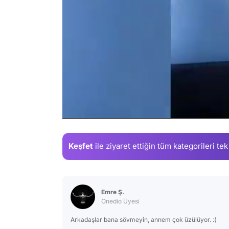
/
Keşfet
ile ziyaret ettiğin
tüm kategorileri tek
Emre Ş.
Onedio Üyesi
Arkadaşlar bana sövmeyin, annem çok üzülüyor. :(