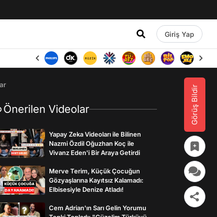
Giriş Yap
ar
Görüş Bildir
Önerilen Videolar
Yapay Zeka Videoları ile Bilinen
Nazmi Özdil Oğuzhan Koç ile
Vivanz Eden'i Bir Araya Getirdi
Merve Terim, Küçük Çocuğun
Gözyaşlarına Kayıtsız Kalamadı:
Elbisesiyle Denize Atladı!
Cem Adrian'ın Sarı Gelin Yorumu
Tepki Topladı: "Güzelim Türküyü