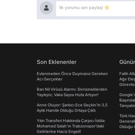
Son Eklenenler
Günün
Evlenmeden Önce Duymanız Gereken
Fatih Al
Acı Gerçekler
Ağır Ele
Görevlis
Barı Nil Virüsü Alarmı: Sivrisineklerden
Yayılıyor, Vaka Sayısı Hızla Artıyor!
Google'ı
Başında
Anne Oluyor: Şarkıcı Ece Seçkin'in 3,5
Tanıyalı
Aylık Hamile Olduğu Ortaya Çıktı
Türk Hav
Yılın Transferi Hakkında Çarpıcı İddia:
Generali
Mohamed Salah'ın Trabzonspor’daki
Olduğu O
Gelirlerine Haciz Engeli!