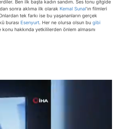
diler. Ben ilk başta kadın sandım. Ses tonu gitgide
ydan sonra aklıma ilk olarak
Kemal Sunal
’ın filmleri
Onlardan tek farkı ise bu yaşananların gerçek
nkü burası
Esenyurt
. Her ne olursa olsun bu
gibi
e konu hakkında yetkililerden önlem almasını