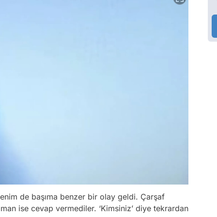
Benim de başıma benzer bir olay geldi. Çarşaf
zaman ise cevap vermediler. ‘Kimsiniz’ diye tekrardan