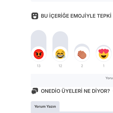
BU İÇERİĞE EMOJİYLE TEPKİ
13
12
2
1
Yoru
ONEDİO ÜYELERİ NE DİYOR?
Yorum Yazın