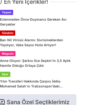
En Yeni İçerikler!
Yaşam
Evlenmeden Önce Duymanız Gereken Acı
Gerçekler
Gündem
Barı Nil Virüsü Alarmı: Sivrisineklerden
Yayılıyor, Vaka Sayısı Hızla Artıyor!
Magazin
Anne Oluyor: Şarkıcı Ece Seçkin'in 3,5 Aylık
Hamile Olduğu Ortaya Çıktı
Spor
Yılın Transferi Hakkında Çarpıcı İddia:
Mohamed Salah'ın Trabzonspor’daki
Gelirlerine Haciz Engeli!
Sana Özel Seçtiklerimiz