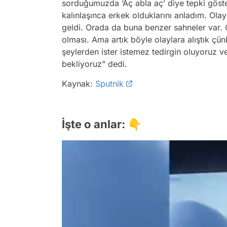
sorduğumuzda ‘Aç abla aç’ diye tepki göster
kalınlaşınca erkek olduklarını anladım. Ola
geldi. Orada da buna benzer sahneler var. 
olması. Ama artık böyle olaylara alıştık çü
şeylerden ister istemez tedirgin oluyoruz v
bekliyoruz” dedi.
Kaynak:
Sputnik
İşte o anlar: 👇