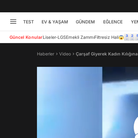
TEST
EV & YAŞAM
GÜNDEM
EĞLENCE
YE
Güncel Konular
Liseler-LGS
Emekli Zammı
Filtresiz Hali😱
Haberler
Video
Çarşaf Giyerek Kadın Kılığına 