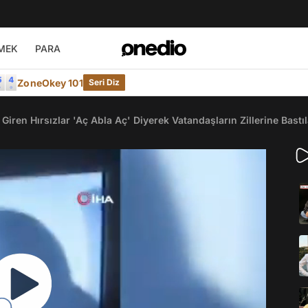
MEK
PARA
ZoneOkey 101
Seri Diz
Giren Hırsızlar 'Aç Abla Aç' Diyerek Vatandaşların Zillerine Bastıl