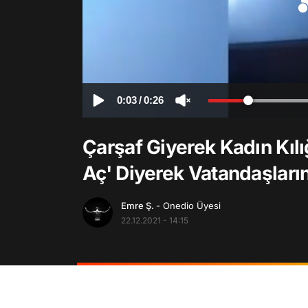
0:03
/
0:26
Çarşaf Giyerek Kadın Kılı
Aç' Diyerek Vatandaşların 
Emre Ş.
- Onedio Üyesi
22.12.2021 - 14:15