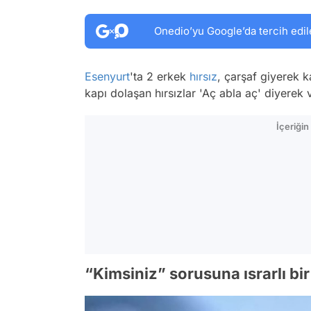
Onedio’yu Google’da tercih edil
Esenyurt
'ta 2 erkek
hırsız
, çarşaf giyerek ka
kapı dolaşan hırsızlar 'Aç abla aç' diyerek v
İçeriği
“Kimsiniz” sorusuna ısrarlı bir