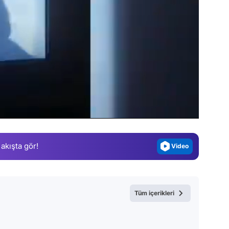
Video
Test
Gündem
Magazin
Video
 akışta gör!
Test
Tüm içerikleri