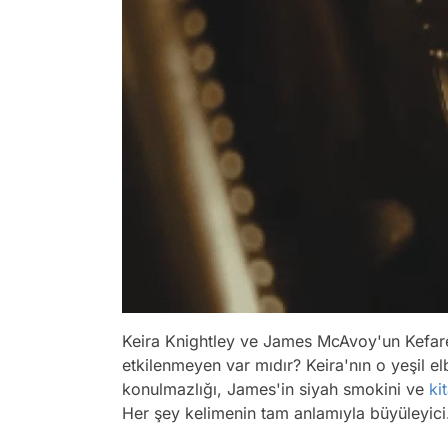
Keira Knightley ve James McAvoy'un Kefaret
etkilenmeyen var mıdır? Keira'nın o yeşil elb
konulmazlığı, James'in siyah smokini ve
ki
Her şey kelimenin tam anlamıyla büyüleyici