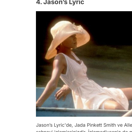
4. Jason’s Lyric
Jason’s Lyric'de, Jada Pinkett Smith ve Alle
sahneyi izlemişsinizdir. İzlemediyseniz de 