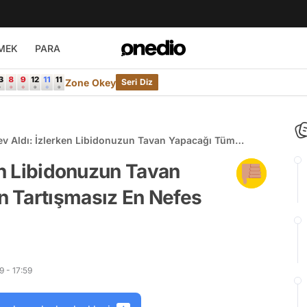
MEK
PARA
Zone Okey
Seri Diz
ev Aldı: İzlerken Libidonuzun Tavan Yapacağı Tüm
 Tartışmasız En Nefes Kesici Seks Sahneleri 🔥
ken Libidonuzun Tavan
 Tartışmasız En Nefes
 - 17:59