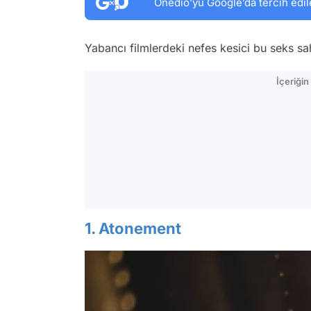
Onedio’yu Google’da tercih edil
Yabancı filmlerdeki nefes kesici bu seks sa
İçeriği
1. Atonement