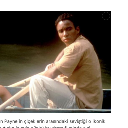
n Payne'in çiçeklerin arasındaki seviştiği o ikonik
mutlaka izleyin çünkü bu dram filminde sizi