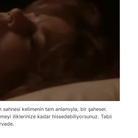
sahnesi kelimenin tam anlamıyla, bir şaheser.
eyi iliklerinize kadar hissedebiliyorsunuz. Tabii
rvede.