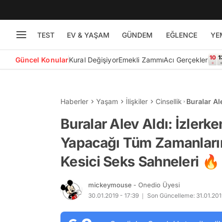
TEST
EV & YAŞAM
GÜNDEM
EĞLENCE
YE
Güncel Konular
Kural Değişiyor
Emekli Zammı
Acı Gerçekler
Haberler
Yaşam
İlişkiler
Cinsellik
Buralar Al
Zamanların
Buralar Alev Aldı: İzler
Yapacağı Tüm Zamanların
Kesici Seks Sahneleri 🔥
mickeymouse
- Onedio Üyesi
30.01.2019 - 17:39
Son Güncelleme: 31.01.2019