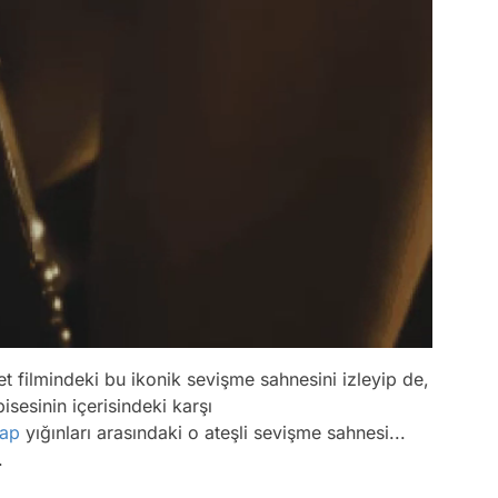
 filmindeki bu ikonik sevişme sahnesini izleyip de,
isesinin içerisindeki karşı
tap
yığınları arasındaki o ateşli sevişme sahnesi...
.