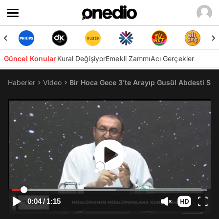
Güncel Konular
Kural Değişiyor
Emekli Zammı
Acı Gerçekler
Haberler
Video
Bir Hoca Gece 3’te Arayıp Gusül Abdesti Sor
0:04
/
1:15