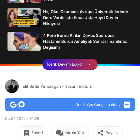
Hiç Okul Okumadı, Avrupa Üniversitelerinde
Ders Verdi: İşte Koca Usta Hayri Dev'in
Hikayesi
4 Kere Burnu Kırılan Dövüş Sporcusu
Hastanın Burun Ameliyatı Sonrası İnanılmaz
Değişimi
İçerik Devam Ediyor
Elif Sude Yenidoğan
- Yaşam Editörü
Onedio’yu Google'a ekleyin
04.05.2024 - 10:28
Favori
Yorum Yap
Paylaş