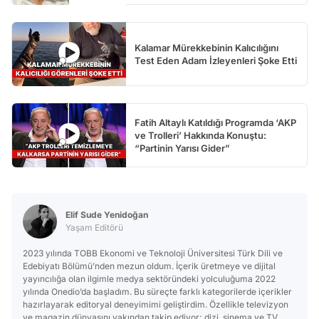
Kalamar Mürekkebinin Kalıcılığını
Test Eden Adam İzleyenleri Şoke Etti
Fatih Altaylı Katıldığı Programda ‘AKP
ve Trolleri’ Hakkında Konuştu:
“Partinin Yarısı Gider”
Elif Sude Yenidoğan
Yaşam Editörü
2023 yılında TOBB Ekonomi ve Teknoloji Üniversitesi Türk Dili ve
Edebiyatı Bölümü’nden mezun oldum. İçerik üretmeye ve dijital
yayıncılığa olan ilgimle medya sektöründeki yolculuğuma 2022
yılında Onedio’da başladım. Bu süreçte farklı kategorilerde içerikler
hazırlayarak editoryal deneyimimi geliştirdim. Özellikle televizyon
ve magazin dünyasını yakından takip ediyor; dizi, sinema ve TV