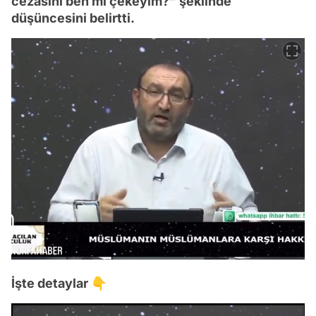
cezasını ben mi çekeyim?” şeklinde
düşüncesini belirtti.
İşte detaylar 👇