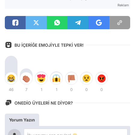
Reklam
BU İÇERİĞE EMOJİYLE TEPKİ VER!
46
7
1
1
0
0
0
ONEDİO ÜYELERİ NE DİYOR?
Yorum Yazın