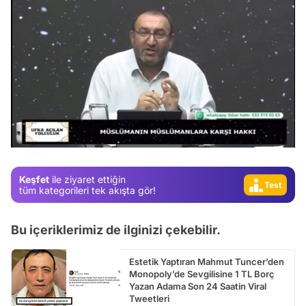
Video
Test
Gündem
/
Magazin
Video
Keşfet
ile ziyaret ettiğin
Test
tüm kategorileri tek akışta gör!
Bu içeriklerimiz de ilginizi çekebilir.
Estetik Yaptıran Mahmut Tuncer’den
Monopoly’de Sevgilisine 1 TL Borç
Yazan Adama Son 24 Saatin Viral
Tweetleri