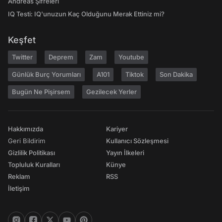
Andreas Şifreleri
IQ Testi: IQ'unuzun Kaç Olduğunu Merak Ettiniz mi?
Keşfet
Twitter
Deprem
Zam
Youtube
Günlük Burç Yorumları
A101
Tiktok
Son Dakika
Bugün Ne Pişirsem
Gezilecek Yerler
Hakkımızda
Kariyer
Geri Bildirim
Kullanıcı Sözleşmesi
Gizlilik Politikası
Yayın İlkeleri
Topluluk Kuralları
Künye
Reklam
RSS
İletişim