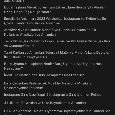
Saklı Olabilir!
Doğal Taşların Merak Edilen Tüm Etkileri, Enerjileri ve Şifa Alanları:
Hangi Doğal Taş Ne İşe Yarar?
Emojilerin Anlamları: 2023 WhatsApp, Instagram ve Twitter'da En
Çok Kullanılan Emojiler ve Anlamları
Atasözleri ve Anlamları: A'dan Z'ye Gündelik Hayatta En Sık
Kullanılan Atasözleri ve Anlamları
Tavla Diziliş Şekli Nasıldır? Erkek Tavlası ve Kız Tavlası Diziliş Şekilleri
ve Oynama Yönleri
Tarot Kartları ve Anlamları Nelerdir? Majör ve Minör Arkana Desteleri
İle Tılsımlı Bir Dünyaya Giriş
Burç Uyumu Hesaplama Nedir? Burç Uyumu, Aşk Uyumu Nasıl
Hesaplanır?
İdeal Kilo Nedir? İdeal Kilo Hesaplama Nasıl Yapılır?
Ders Çalışırken Dinlenecek Müzikler Nelerdir? Müziksiz
Çalışamayanlar Toplanın!
Instagram Giriş Nasıl Yapılır? Instagram'a Giriş İşlemleri Rehberi
41 Ülkenin Bayrakları ve Ülke Bayraklarının Anlamları
GTA San Andreas Hileleri! Oynamaya Doyamayanlar İçin Güncel San