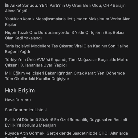
İlk Anket Sonucu: YENİ Parti'nin Oy Oranı Belli Oldu, CHP Barajın
Altına Düştü!
Yaptıkları Komik Mesajlaşmalarla İletişimden Maksimum Verim Alan
Kişiler
Hiçbir Tuzak Onu Durduramıyordu: 3 Yıldır Çiftçilerin Baş Belası
Olan Kedi Yakalandı
Tarla İşçisiydi Modellere Taş Çıkarttı: Viral Olan Kadının Son Haline
Beğeni Yağdı
Türkiye'nin Ünlü AVM'si Kapandı, Tüm Mağazalar Boşaltıldı: Metro
Çıkışını Kullananlara Uyarı Yapıldı
Milli Eğitim ve İçişleri Bakanlığı’ndan Ortak Karar: Yeni Dönemde
Tüm Okullardaki Kurallar Değişiyor
Hızlı Erişim
Hava Durumu
Son Depremler Listesi
Evlilik Yıl Dönümü Sözleri! En Özel Romantik, Duygusal ve Resimli
Evlilik Yıl dönümü Mesajları
Rüyada Altın Görmek: Gerçekler de Saadetiniz de Çil Çil Altınlarda