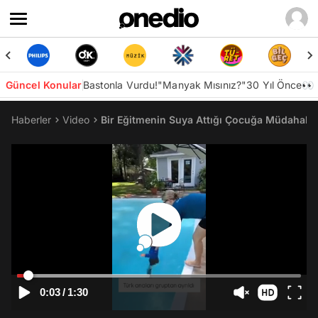
Güncel Konular
Bastonla Vurdu!
"Manyak Mısınız?"
30 Yıl Önce👀
Haberler
Video
Bir Eğitmenin Suya Attığı Çocuğa Müdahale
0:03
/
1:30