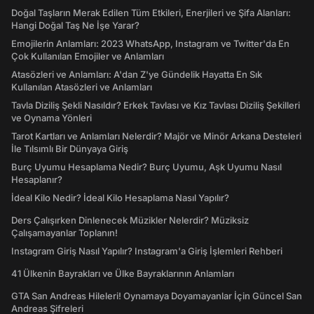
Doğal Taşların Merak Edilen Tüm Etkileri, Enerjileri ve Şifa Alanları:
Hangi Doğal Taş Ne İşe Yarar?
Emojilerin Anlamları: 2023 WhatsApp, Instagram ve Twitter'da En
Çok Kullanılan Emojiler ve Anlamları
Atasözleri ve Anlamları: A'dan Z'ye Gündelik Hayatta En Sık
Kullanılan Atasözleri ve Anlamları
Tavla Diziliş Şekli Nasıldır? Erkek Tavlası ve Kız Tavlası Diziliş Şekilleri
ve Oynama Yönleri
Tarot Kartları ve Anlamları Nelerdir? Majör ve Minör Arkana Desteleri
İle Tılsımlı Bir Dünyaya Giriş
Burç Uyumu Hesaplama Nedir? Burç Uyumu, Aşk Uyumu Nasıl
Hesaplanır?
İdeal Kilo Nedir? İdeal Kilo Hesaplama Nasıl Yapılır?
Ders Çalışırken Dinlenecek Müzikler Nelerdir? Müziksiz
Çalışamayanlar Toplanın!
Instagram Giriş Nasıl Yapılır? Instagram'a Giriş İşlemleri Rehberi
41 Ülkenin Bayrakları ve Ülke Bayraklarının Anlamları
GTA San Andreas Hileleri! Oynamaya Doyamayanlar İçin Güncel San
Andreas Şifreleri