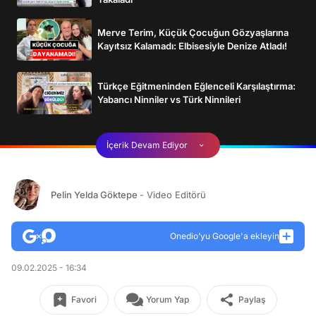
Merve Terim, Küçük Çocuğun Gözyaşlarına
Kayıtsız Kalamadı: Elbisesiyle Denize Atladı!
Türkçe Eğitmeninden Eğlenceli Karşılaştırma:
Yabancı Ninniler vs Türk Ninnileri
İçerik Devam Ediyor
Pelin Yelda Göktepe
- Video Editörü
Onedio’yu Google'a ekleyin
09.02.2025 - 16:34
Favori
Yorum Yap
Paylaş