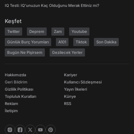
IQ Testi: IQ'unuzun Kaç Olduğunu Merak Ettiniz mi?
Keşfet
Twitter
Deprem
Zam
Youtube
Günlük Burç Yorumları
A101
Tiktok
Son Dakika
Bugün Ne Pişirsem
Gezilecek Yerler
Hakkımızda
Kariyer
Geri Bildirim
Kullanıcı Sözleşmesi
Gizlilik Politikası
Yayın İlkeleri
Topluluk Kuralları
Künye
Reklam
RSS
İletişim