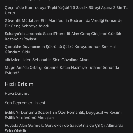
Çeşme'de Kumrucuya Tepki Yağdı! 1,5 Saatlik Süreyi Aşana 2 Bin TL
Ücret
Güvenlik Müdahale Etti: Manifest'in Bodrum'da Verdiği Konserde
Bir Genç Sahneye Atladı
Sakarya'da Limonata Satıp iPhone 15 Alan Genç Girişimci Günlük
Kazancını Paylaştı
Çocuklar Duymasın'ın Şükrü'sü Şükrü Koruyucu'nun Son Hali
Gündem Oldu!
ultrAslan Lideri Sebahattin Şirin Gözaltına Alındı
Müge Anlı'da Ortalığı Birbirine Katan Nazmiye Tutaner Sonunda
Evlendi!
Hızlı Erişim
Hava Durumu
Son Depremler Listesi
Evlilik Yıl Dönümü Sözleri! En Özel Romantik, Duygusal ve Resimli
Evlilik Yıl dönümü Mesajları
Rüyada Altın Görmek: Gerçekler de Saadetiniz de Çil Çil Altınlarda
Saklı Olabilir!