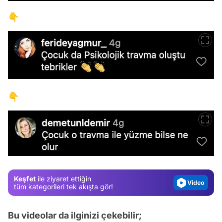
👇
👇
Video
Test
Gündem
Magazin
Video
Keşfet
ile ziyaret ettiğin
tüm kategorileri tek akışta gör!
Test
Bu videolar da ilginizi çekebilir;