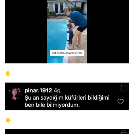
/
👇
👇