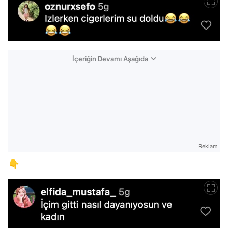
İçeriğin Devamı Aşağıda
Reklam
👇