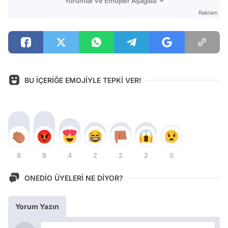
Yorumlar ve Emojiler Aşağıda
Reklam
BU İÇERİĞE EMOJİYLE TEPKİ VER!
8
8
4
2
2
2
0
ONEDİO ÜYELERİ NE DİYOR?
Yorum Yazın