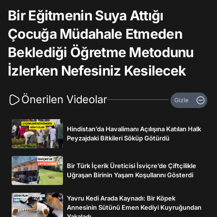
Bir Eğitmenin Suya Attığı
Çocuğa Müdahale Etmeden
Beklediği Öğretme Metodunu
İzlerken Nefesiniz Kesilecek
Önerilen Videolar
Gizle
Hindistan’da Havalimanı Açılışına Katılan Halk
Peyzajdaki Bitkileri Söküp Götürdü
Bir Türk İçerik Üreticisi İsviçre’de Çiftçilikle
Uğraşan Birinin Yaşam Koşullarını Gösterdi
Yavru Kedi Arada Kaynadı: Bir Köpek
Annesinin Sütünü Emen Kediyi Kuyruğundan
Yakaladı