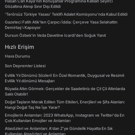
Hasan Can Kaya’nın Konuşanlar Programına Katılan Seyirci
Gözaltına Alınıp Sınır Dışı Edildi
‘Terörsüz Türkiye Yasası’ Teklifi Adalet Komisyonu'nda Kabul Edildi
Gazeteci Fatih Atik'ten Çarpıcı İddia: Çerçeve Yasa Selahattin
Demirtaş'ı Kapsıyor
Dursun Özbek'in Veda Davetine Icardi'den Soğuk Yanıt
Hızlı Erişim
Hava Durumu
Son Depremler Listesi
Evlilik Yıl Dönümü Sözleri! En Özel Romantik, Duygusal ve Resimli
Evlilik Yıl dönümü Mesajları
Rüyada Altın Görmek: Gerçekler de Saadetiniz de Çil Çil Altınlarda
Saklı Olabilir!
Doğal Taşların Merak Edilen Tüm Etkileri, Enerjileri ve Şifa Alanları:
Hangi Doğal Taş Ne İşe Yarar?
Emojilerin Anlamları: 2023 WhatsApp, Instagram ve Twitter'da En
Çok Kullanılan Emojiler ve Anlamları
Atasözleri ve Anlamları: A'dan Z'ye Gündelik Hayatta En Sık
Kullanılan Atasözleri ve Anlamları