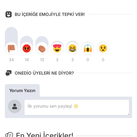
BU İÇERİĞE EMOJİYLE TEPKİ VER!
34
14
13
3
3
0
0
ONEDİO ÜYELERİ NE DİYOR?
Yorum Yazın
En Yeni İçerikler!