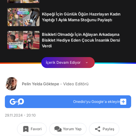
Köpeği İçin Günlük Öğün Hazırlayan Kadın
Yaptığı 1 Aylık Mama Stoğunu Paylaştı
Bisikleti Olmadığı İçin Ağlayan Arkadaşına
Bisiklet Hediye Eden Çocuk İnsanlık Dersi
Verdi
İçerik Devam Ediyor
Pelin Yelda Göktepe
- Video Editörü
Onedio’yu Google'a ekleyin
29.11.2024 - 20:10
Favori
Yorum Yap
Paylaş