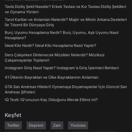
Tavla Diziliş Şekli Nasıldır? Erkek Tavlası ve Kız Tavlası Diziliş Şekilleri
ve Oynama Yönleri
Tarot Kartları ve Anlamları Nelerdir? Majör ve Minör Arkana Desteleri
İle Tılsımlı Bir Dünyaya Giriş
Burç Uyumu Hesaplama Nedir? Burç Uyumu, Aşk Uyumu Nasıl
Hesaplanır?
İdeal Kilo Nedir? İdeal Kilo Hesaplama Nasıl Yapılır?
Ders Çalışırken Dinlenecek Müzikler Nelerdir? Müziksiz
Çalışamayanlar Toplanın!
Instagram Giriş Nasıl Yapılır? Instagram'a Giriş İşlemleri Rehberi
41 Ülkenin Bayrakları ve Ülke Bayraklarının Anlamları
GTA San Andreas Hileleri! Oynamaya Doyamayanlar İçin Güncel San
Andreas Şifreleri
IQ Testi: IQ'unuzun Kaç Olduğunu Merak Ettiniz mi?
Keşfet
Twitter
Deprem
Zam
Youtube