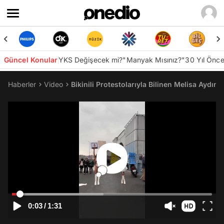
Güncel Konular
YKS Değişecek mi?
"Manyak Mısınız?"
30 Yıl Önc
Haberler
Video
Bikinili Protestolarıyla Bilinen Melisa Aydın
0:03
/
1:31