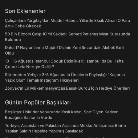
Son Eklenenler
Çalışanlara Yargıtay’dan Müjdeli Haber: Yıllardır Eksik Alınan O Para
Artık Cebe Girecek
50 Bin Bitcoin Çalıp 10 Yıl Sakladı: Serveti Patlamış Mısır Kutusunda
Bulundu
Daha 17 Hayranlarına Müjde! Dizinin Yeni Sezondaki Akıbeti Belli
Oldu
10 – 16 Ağustos İstanbul Çocuk Etkinlikleri: İstanbul'da Bu Hafta
Çocuklarla Nereye Gidilir?
Silinmeden Yetişin: 3-8 Ağustos'ta Ünlülerin Paylaştığı "Kaçarsa
Yazık Olur" Temalı Instagram Hikayeleri
Zodyak'ın En Mükemmeliyetçisi Başak Burcu İçin Hediye Önerileri
Günün Popüler Başlıkları
Beşiktaş-Üsküdar Vapurunda Yaşlı Kadın, Şort Giyen Kadının
Bacağına Bastonla Vurdu!
Türkiye, Arabistan ve Pakistan Arasında Mekke Anlaşması: Birine
Yapılan Saldırı Hepsine Yapılmış Sayılacak