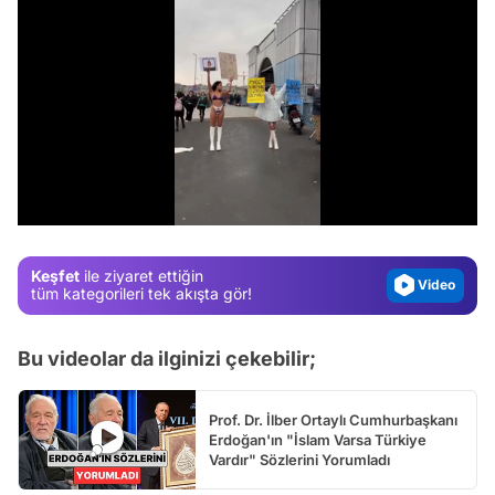
Video
Test
/
Gündem
Magazin
Keşfet
ile ziyaret ettiğin
Video
tüm kategorileri tek akışta gör!
Test
Bu videolar da ilginizi çekebilir;
Prof. Dr. İlber Ortaylı Cumhurbaşkanı
Erdoğan'ın "İslam Varsa Türkiye
Vardır" Sözlerini Yorumladı