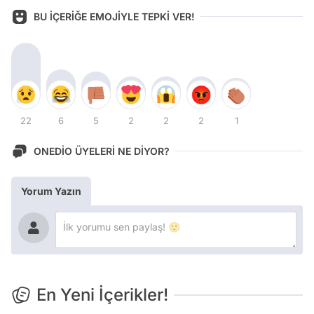
BU İÇERİĞE EMOJİYLE TEPKİ VER!
22
6
5
2
2
2
1
ONEDİO ÜYELERİ NE DİYOR?
Yorum Yazın
En Yeni İçerikler!