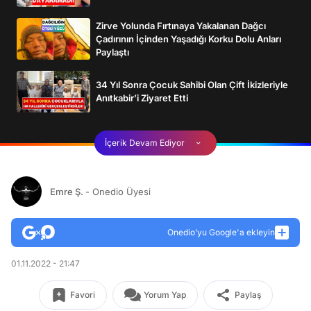
Zirve Yolunda Fırtınaya Yakalanan Dağcı
Çadırının İçinden Yaşadığı Korku Dolu Anları
Paylaştı
34 Yıl Sonra Çocuk Sahibi Olan Çift İkizleriyle
Anıtkabir’i Ziyaret Etti
İçerik Devam Ediyor
Emre Ş.
- Onedio Üyesi
Onedio’yu Google'a ekleyin
01.11.2022 - 21:47
Favori
Yorum Yap
Paylaş