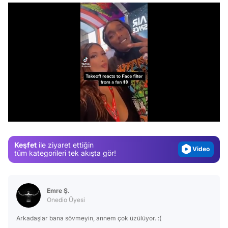
Video
Test
Gündem
/
Magazin
Video
Keşfet
ile ziyaret ettiğin
Test
tüm kategorileri tek akışta gör!
Emre Ş.
Onedio Üyesi
Arkadaşlar bana sövmeyin, annem çok üzülüyor. :(