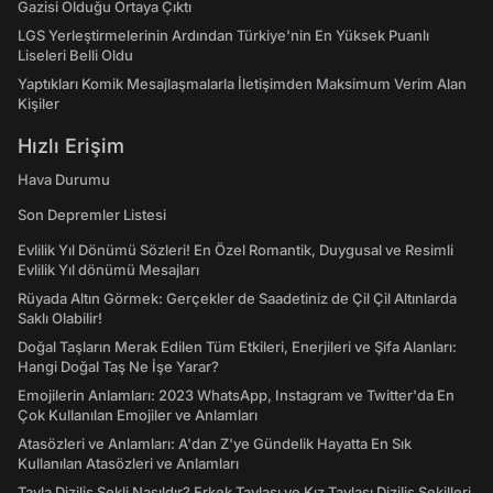
Gazisi Olduğu Ortaya Çıktı
LGS Yerleştirmelerinin Ardından Türkiye'nin En Yüksek Puanlı
Liseleri Belli Oldu
Yaptıkları Komik Mesajlaşmalarla İletişimden Maksimum Verim Alan
Kişiler
Hızlı Erişim
Hava Durumu
Son Depremler Listesi
Evlilik Yıl Dönümü Sözleri! En Özel Romantik, Duygusal ve Resimli
Evlilik Yıl dönümü Mesajları
Rüyada Altın Görmek: Gerçekler de Saadetiniz de Çil Çil Altınlarda
Saklı Olabilir!
Doğal Taşların Merak Edilen Tüm Etkileri, Enerjileri ve Şifa Alanları:
Hangi Doğal Taş Ne İşe Yarar?
Emojilerin Anlamları: 2023 WhatsApp, Instagram ve Twitter'da En
Çok Kullanılan Emojiler ve Anlamları
Atasözleri ve Anlamları: A'dan Z'ye Gündelik Hayatta En Sık
Kullanılan Atasözleri ve Anlamları
Tavla Diziliş Şekli Nasıldır? Erkek Tavlası ve Kız Tavlası Diziliş Şekilleri