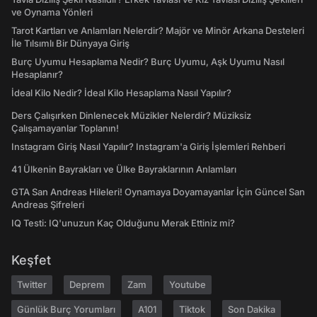
ve Oynama Yönleri
Tarot Kartları ve Anlamları Nelerdir? Majör ve Minör Arkana Desteleri
İle Tılsımlı Bir Dünyaya Giriş
Burç Uyumu Hesaplama Nedir? Burç Uyumu, Aşk Uyumu Nasıl
Hesaplanır?
İdeal Kilo Nedir? İdeal Kilo Hesaplama Nasıl Yapılır?
Ders Çalışırken Dinlenecek Müzikler Nelerdir? Müziksiz
Çalışamayanlar Toplanın!
Instagram Giriş Nasıl Yapılır? Instagram'a Giriş İşlemleri Rehberi
41 Ülkenin Bayrakları ve Ülke Bayraklarının Anlamları
GTA San Andreas Hileleri! Oynamaya Doyamayanlar İçin Güncel San
Andreas Şifreleri
IQ Testi: IQ'unuzun Kaç Olduğunu Merak Ettiniz mi?
Keşfet
Twitter
Deprem
Zam
Youtube
Günlük Burç Yorumları
A101
Tiktok
Son Dakika