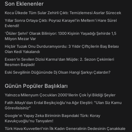
Son Eklenenler
Koca Ülkede Tüm Sular Zehirli Çıktı: Temizlemesi Asırlar Sürecek
Yıllar Sonra Ortaya Çıktı: Poyraz Karayel'in Meltem'i Hare Sürel
Evlendi!
'Ölüler Şehri' Olarak Biliniyor: 1300 Kişinin Yaşadığı Şehirde 1,5
Milyon Mezar Var
Hiçbir Tuzak Onu Durduramıyordu: 3 Yıldır Çiftçilerin Baş Belası
Olan Kedi Yakalandı
Exxen'in Sevilen Dizisi Karma'dan Müjde: 2. Sezon Çekimleri
Resmen Başladı!
Eski Sevgilinin Düğününde Dj Olsan Hangi Şarkıyı Çalardın?
Günün Popüler Başlıkları
Yalnızca Milenyum Çocukları 2000'lilerin Çok İyi Bildiği Şeyler
Fatih Altaylı'dan Erdal Beşikçioğlu'na Ağır Eleştiri: "Ulan Siz Kamu
Görevlisisiniz"
Google'ın Yapay Zeka Biriminin Başındaki Türk: Koray
Kavukçuoğlu'nu Tanıyalım!
Türk Hava Kuvvetleri'nin İlk Kadın Generalinin Dedesinin Çanakkale