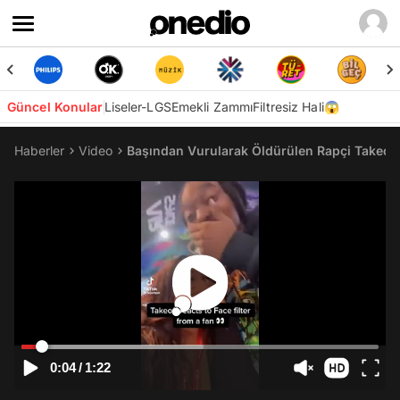
Güncel Konular
Liseler-LGS
Emekli Zammı
Filtresiz Hali😱
Haberler
Video
Başından Vurularak Öldürülen Rapçi Takeoff
0:04
/
1:22