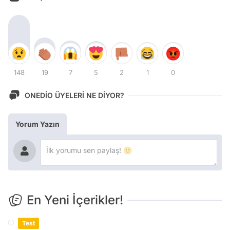
148
19
7
5
2
1
0
ONEDİO ÜYELERİ NE DİYOR?
Yorum Yazın
En Yeni İçerikler!
Test