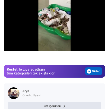
Video
/
Test
Gündem
Magazin
Keşfet
ile ziyaret ettiğin
Video
tüm kategorileri tek akışta gör!
Test
Arya
Onedio Üyesi
Tüm içerikleri