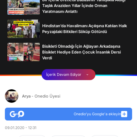
Taşlık Araziden Yıllar İçinde Orman
Yaratmasını Anlattı
Hindistan’da Havalimanı Açılışına Katılan Halk
Peyzajdaki Bitkileri Söküp Götürdü
Bisikleti Olmadığı İçin Ağlayan Arkadaşına
Bisiklet Hediye Eden Çocuk İnsanlık Dersi
Verdi
İçerik Devam Ediyor
Arya
- Onedio Üyesi
Onedio’yu Google'a ekleyin
09.01.2020 - 12:31