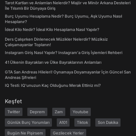
Tarot Kartları ve Anlamları Nelerdir? Majör ve Minör Arkana Desteleri
İle Tılsımlı Bir Dünyaya Giriş
Burç Uyumu Hesaplama Nedir? Burç Uyumu, Aşk Uyumu Nasıl
Hesaplanır?
İdeal Kilo Nedir? İdeal Kilo Hesaplama Nasıl Yapılır?
Ders Çalışırken Dinlenecek Müzikler Nelerdir? Müziksiz
Çalışamayanlar Toplanın!
Instagram Giriş Nasıl Yapılır? Instagram'a Giriş İşlemleri Rehberi
41 Ülkenin Bayrakları ve Ülke Bayraklarının Anlamları
GTA San Andreas Hileleri! Oynamaya Doyamayanlar İçin Güncel San
Andreas Şifreleri
IQ Testi: IQ'unuzun Kaç Olduğunu Merak Ettiniz mi?
Keşfet
Twitter
Deprem
Zam
Youtube
Günlük Burç Yorumları
A101
Tiktok
Son Dakika
Bugün Ne Pişirsem
Gezilecek Yerler