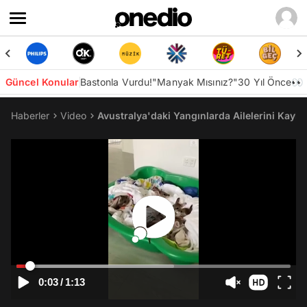
Güncel Konular
Bastonla Vurdu!
"Manyak Mısınız?"
30 Yıl Önce👀
Haberler
Video
Avustralya'daki Yangınlarda Ailelerini Kayb
0:03
/
1:13