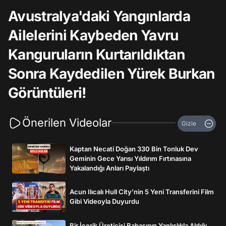
Avustralya'daki Yangınlarda
Ailelerini Kaybeden Yavru
Kanguruların Kurtarıldıktan
Sonra Kaydedilen Yürek Burkan
Görüntüleri!
Önerilen Videolar
Gizle
Kaptan Necati Doğan 330 Bin Tonluk Dev
Geminin Gece Yarısı Yıldırım Fırtınasına
Yakalandığı Anları Paylaştı
Acun Ilıcalı Hull City’nin 5 Yeni Transferini Film
Gibi Videoyla Duyurdu
Bir İçerik Üreticisi Babasının Yanlışlıkla Aldığı