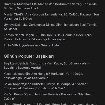
Güvenlik Müdahale Etti: Manifest'in Bodrum'da Verdiği Konserde
Bir Genç Sahneye Atladı
MasterChef’in Ana Kadrosu Tamamlandı: 20. Önlüğü Kazanan Son
Yarışmacı Belli Oldu
Uykuya Dalmakta Zorlananlar Dikkat: Zihni Rahatlatan Basit Teknik
Açıklandı
Kaptan Necati Doğan 330 Bin Tonluk Dev Geminin Gece Yarısı
Yıldırım Fırtınasına Yakalandığı Anları Paylaştı
En İyi VPN Uygulamaları - Güncel Liste
Günün Popüler Başlıkları
Beşiktaş-Üsküdar Vapurunda Yaşlı Kadın, Şort Giyen Kadının
Bacağına Bastonla Vurdu!
Yaşamak İstediğin Ülke Hangisi? Haritadaki Yerini Değil,
Yaşayacağın Hayatı Seçiyorsun!
Sokak Röportajında Gurbetçi Türkiye ile Avrupa'yı Kıyasladı:
"Türkiye’deki Yolların Çoğu Avrupa’da Yok"
Kur'an Kursu Öğrencilerinden Belediye Başkanına: "Manifest’i
Çağırın"
Uzun Süredir Kanserle Mücadele Eden Şarkıcı Cansever Hayatını