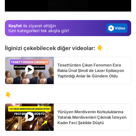
/
Magazin
Video
Keşfet
ile ziyaret ettiğin
Test
tüm kategorileri tek akışta gör!
İlginizi çekebilecek diğer videolar: 👇
Tesettürden Çıkan Fenomen Esra
Rabia Ünal Şimdi de Lazer Epilasyon
Yaptırdığı Anlar ile Gündem Oldu
👇
Yürüyen Merdivenin Korkuluklarına
Yatarak Merdivenleri Çıkmak İsteyen
Kadın Feci Şekilde Düştü