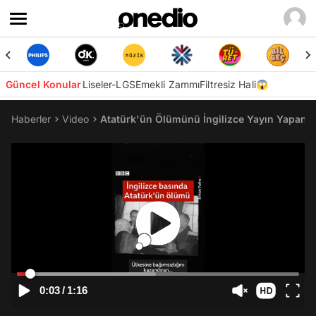
Güncel Konular
Liseler-LGS
Emekli Zammı
Filtresiz Hali😱
Haberler
Video
Atatürk'ün Ölümünü İngilizce Yayın Yapan Ba
0:03
/
1:16