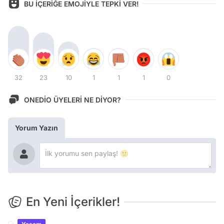
BU İÇERİĞE EMOJİYLE TEPKİ VER!
32
23
10
1
1
1
0
ONEDİO ÜYELERİ NE DİYOR?
Yorum Yazın
En Yeni İçerikler!