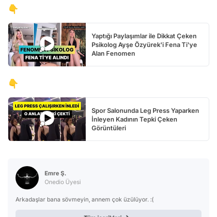
👇
Yaptığı Paylaşımlar ile Dikkat Çeken
Psikolog Ayşe Özyürek'i Fena Ti'ye
Alan Fenomen
👇
Spor Salonunda Leg Press Yaparken
İnleyen Kadının Tepki Çeken
Görüntüleri
Emre Ş.
Onedio Üyesi
Arkadaşlar bana sövmeyin, annem çok üzülüyor. :(