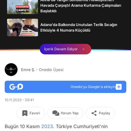
Havada Çarpıştı! Arama Kurtarma Çalışmaları
Başlatıldı
Adana'da Balkonda Unutulan Terlik Sıcağın
Etkisiyle 4 Numara Küçüldü
İçerik Devam Ediyor
Emre Ş.
- Onedio Üyesi
Onedio’yu Google'a ekleyin
10.11.2023 - 09:41
Favori
Yorum Yap
Paylaş
Bugün 10 Kasım
2023
. Türkiye Cumhuriyeti'nin