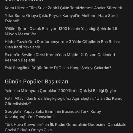
Koca Ülkede Tüm Sular Zehirli Çıktı: Temizlemesi Asırlar Sürecek
Yıllar Sonra Ortaya Çıktı: Poyraz Karayel'in Meltem'i Hare Sürel
Evlendi!
'Ölüler Şehri' Olarak Biliniyor: 1300 Kişinin Yaşadığı Şehirde 1,5
Milyon Mezar Var
Hiçbir Tuzak Onu Durduramıyordu: 3 Yıldır Çiftçilerin Baş Belası
Olan Kedi Yakalandı
Exxen'in Sevilen Dizisi Karma'dan Müjde: 2. Sezon Çekimleri
Resmen Başladı!
Eski Sevgilinin Düğününde Dj Olsan Hangi Şarkıyı Çalardın?
Günün Popüler Başlıkları
Yalnızca Milenyum Çocukları 2000'lilerin Çok İyi Bildiği Şeyler
Fatih Altaylı'dan Erdal Beşikçioğlu'na Ağır Eleştiri: "Ulan Siz Kamu
Görevlisisiniz"
Google'ın Yapay Zeka Biriminin Başındaki Türk: Koray
Kavukçuoğlu'nu Tanıyalım!
Türk Hava Kuvvetleri'nin İlk Kadın Generalinin Dedesinin Çanakkale
Gazisi Olduğu Ortaya Çıktı