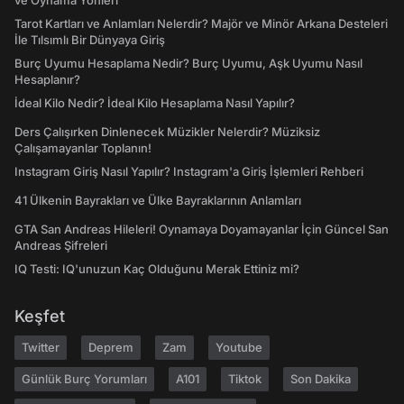
ve Oynama Yönleri
Tarot Kartları ve Anlamları Nelerdir? Majör ve Minör Arkana Desteleri
İle Tılsımlı Bir Dünyaya Giriş
Burç Uyumu Hesaplama Nedir? Burç Uyumu, Aşk Uyumu Nasıl
Hesaplanır?
İdeal Kilo Nedir? İdeal Kilo Hesaplama Nasıl Yapılır?
Ders Çalışırken Dinlenecek Müzikler Nelerdir? Müziksiz
Çalışamayanlar Toplanın!
Instagram Giriş Nasıl Yapılır? Instagram'a Giriş İşlemleri Rehberi
41 Ülkenin Bayrakları ve Ülke Bayraklarının Anlamları
GTA San Andreas Hileleri! Oynamaya Doyamayanlar İçin Güncel San
Andreas Şifreleri
IQ Testi: IQ'unuzun Kaç Olduğunu Merak Ettiniz mi?
Keşfet
Twitter
Deprem
Zam
Youtube
Günlük Burç Yorumları
A101
Tiktok
Son Dakika