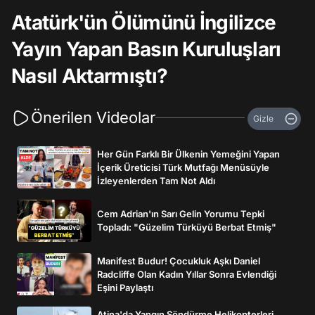
Atatürk'ün Ölümünü İngilizce
Yayın Yapan Basın Kuruluşları
Nasıl Aktarmıştı?
Önerilen Videolar
Gizle
Her Gün Farklı Bir Ülkenin Yemeğini Yapan
İçerik Üreticisi Türk Mutfağı Menüsüyle
İzleyenlerden Tam Not Aldı
Cem Adrian'ın Sarı Gelin Yorumu Tepki
Topladı: "Güzelim Türküyü Berbat Etmiş"
Manifest Budur! Çocukluk Aşkı Daniel
Radcliffe Olan Kadın Yıllar Sonra Evlendiği
Eşini Paylaştı
Atina'da Yangın Söndürme Helikopterleri