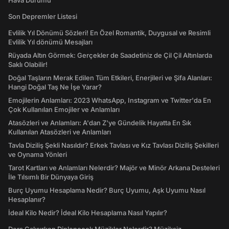
Hava Durumu
Son Depremler Listesi
Evlilik Yıl Dönümü Sözleri! En Özel Romantik, Duygusal ve Resimli
Evlilik Yıl dönümü Mesajları
Rüyada Altın Görmek: Gerçekler de Saadetiniz de Çil Çil Altınlarda
Saklı Olabilir!
Doğal Taşların Merak Edilen Tüm Etkileri, Enerjileri ve Şifa Alanları:
Hangi Doğal Taş Ne İşe Yarar?
Emojilerin Anlamları: 2023 WhatsApp, Instagram ve Twitter'da En
Çok Kullanılan Emojiler ve Anlamları
Atasözleri ve Anlamları: A'dan Z'ye Gündelik Hayatta En Sık
Kullanılan Atasözleri ve Anlamları
Tavla Diziliş Şekli Nasıldır? Erkek Tavlası ve Kız Tavlası Diziliş Şekilleri
ve Oynama Yönleri
Tarot Kartları ve Anlamları Nelerdir? Majör ve Minör Arkana Desteleri
İle Tılsımlı Bir Dünyaya Giriş
Burç Uyumu Hesaplama Nedir? Burç Uyumu, Aşk Uyumu Nasıl
Hesaplanır?
İdeal Kilo Nedir? İdeal Kilo Hesaplama Nasıl Yapılır?