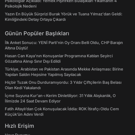
Psikologlar Açıkladı: Yemek Pişirirken Bulaşıkları Yıkamanın 4
Psikolojik Nedeni
Yazın En Büyük Sürprizi Burak Yörük ve Tuana Yılmaz'dan Geldi:
Kimliğindeki Detay Ortaya Çıkardı
Günün Popüler Başlıkları
İlk Anket Sonucu: YENİ Parti'nin Oy Oranı Belli Oldu, CHP Barajın
Altına Düştü!
Hasan Can Kaya’nın Konuşanlar Programına Katılan Seyirci
Gözaltına Alınıp Sınır Dışı Edildi
Türkiye, Arabistan ve Pakistan Arasında Mekke Anlaşması: Birine
Yapılan Saldırı Hepsine Yapılmış Sayılacak
Hiçbir Tuzak Onu Durduramıyordu: 3 Yıldır Çiftçilerin Baş Belası
Olan Kedi Yakalandı
İçme Suyuna Kur'an-ı Kerim Dinletiliyor: 31 Yıllık Alışkanlık, O
İlimizde 24 Saat Devam Ediyor
Fatih Altaylı’dan Çok Konuşulacak İddia: ROK İtirafçı Oldu Cem
Küçük’ün Adını Verdi
Hızlı Erişim