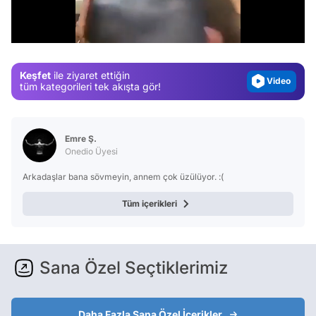
Test
/
Gündem
Magazin
Keşfet
ile ziyaret ettiğin
Video
tüm kategorileri tek akışta gör!
Test
Emre Ş.
Onedio Üyesi
Arkadaşlar bana sövmeyin, annem çok üzülüyor. :(
Tüm içerikleri
Sana Özel Seçtiklerimiz
Daha Fazla Sana Özel İçerikler