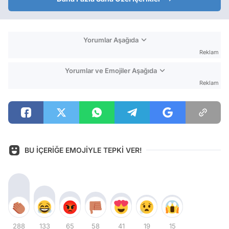
Yorumlar Aşağıda
Reklam
Yorumlar ve Emojiler Aşağıda
Reklam
BU İÇERİĞE EMOJİYLE TEPKİ VER!
288
133
65
58
41
19
15