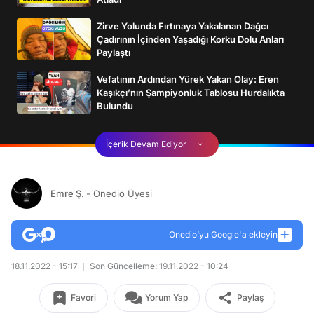
Zirve Yolunda Fırtınaya Yakalanan Dağcı
Çadırının İçinden Yaşadığı Korku Dolu Anları
Paylaştı
Vefatının Ardından Yürek Yakan Olay: Eren
Kaşıkçı’nın Şampiyonluk Tablosu Hurdalıkta
Bulundu
İçerik Devam Ediyor
Emre Ş.
- Onedio Üyesi
Onedio’yu Google'a ekleyin
18.11.2022 - 15:17
Son Güncelleme: 19.11.2022 - 10:24
Favori
Yorum Yap
Paylaş