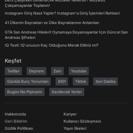
Ders Çalışırken Dinlenecek Müzikler Nelerdir? Müziksiz
Çalışamayanlar Toplanın!
Instagram Giriş Nasıl Yapılır? Instagram'a Giriş İşlemleri Rehberi
41 Ülkenin Bayrakları ve Ülke Bayraklarının Anlamları
GTA San Andreas Hileleri! Oynamaya Doyamayanlar İçin Güncel San
Andreas Şifreleri
IQ Testi: IQ'unuzun Kaç Olduğunu Merak Ettiniz mi?
Keşfet
Twitter
Deprem
Zam
Youtube
Günlük Burç Yorumları
A101
Tiktok
Son Dakika
Bugün Ne Pişirsem
Gezilecek Yerler
Hakkımızda
Kariyer
Geri Bildirim
Kullanıcı Sözleşmesi
Gizlilik Politikası
Yayın İlkeleri