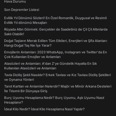
Hava Durumu
Son Depremler Listesi
Evlilik Yıl Dönümü Sözleri! En Özel Romantik, Duygusal ve Resimli
Evlilik Yıl dönümü Mesajları
Rüyada Altın Görmek: Gerçekler de Saadetiniz de Çil Çil Altınlarda
Saklı Olabilir!
Doğal Taşların Merak Edilen Tüm Etkileri, Enerjileri ve Şifa Alanları:
Hangi Doğal Taş Ne İşe Yarar?
Emojilerin Anlamları: 2023 WhatsApp, Instagram ve Twitter'da En
Çok Kullanılan Emojiler ve Anlamları
Atasözleri ve Anlamları: A'dan Z'ye Gündelik Hayatta En Sık
Kullanılan Atasözleri ve Anlamları
Tavla Diziliş Şekli Nasıldır? Erkek Tavlası ve Kız Tavlası Diziliş Şekilleri
ve Oynama Yönleri
Tarot Kartları ve Anlamları Nelerdir? Majör ve Minör Arkana Desteleri
İle Tılsımlı Bir Dünyaya Giriş
Burç Uyumu Hesaplama Nedir? Burç Uyumu, Aşk Uyumu Nasıl
Hesaplanır?
İdeal Kilo Nedir? İdeal Kilo Hesaplama Nasıl Yapılır?