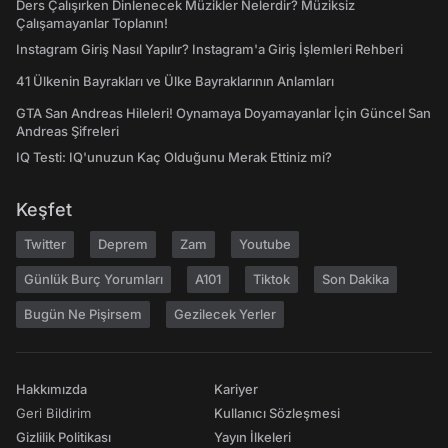
Ders Çalışırken Dinlenecek Müzikler Nelerdir? Müziksiz
Çalışamayanlar Toplanın!
Instagram Giriş Nasıl Yapılır? Instagram'a Giriş İşlemleri Rehberi
41 Ülkenin Bayrakları ve Ülke Bayraklarının Anlamları
GTA San Andreas Hileleri! Oynamaya Doyamayanlar İçin Güncel San
Andreas Şifreleri
IQ Testi: IQ'unuzun Kaç Olduğunu Merak Ettiniz mi?
Keşfet
Twitter
Deprem
Zam
Youtube
Günlük Burç Yorumları
A101
Tiktok
Son Dakika
Bugün Ne Pişirsem
Gezilecek Yerler
Hakkımızda
Kariyer
Geri Bildirim
Kullanıcı Sözleşmesi
Gizlilik Politikası
Yayın İlkeleri