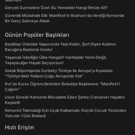
Gerçek Gurmelere Özel: Bu Yemekler Hangi İlimize Ait?
Güvenlik Müdahale Etti: Manifest'in Bodrum'da Verdiği Konserde
Bir Genç Sahneye Atladı
Günün Popüler Başlıkları
Beşiktaş-Üsküdar Vapurunda Yaşlı Kadın, Şort Giyen Kadının
Bacağına Bastonla Vurdu!
Yaşamak İstediğin Ülke Hangisi? Haritadaki Yerini Değil,
Yaşayacağın Hayatı Seçiyorsun!
Sokak Röportajında Gurbetçi Türkiye ile Avrupa'yı Kıyasladı:
"Türkiye’deki Yolların Çoğu Avrupa’da Yok"
Kur'an Kursu Öğrencilerinden Belediye Başkanına: "Manifest’i
Çağırın"
Uzun Süredir Kanserle Mücadele Eden Şarkıcı Cansever Hayatını
Kaybetti
Kemerini Takmadığı İçin Uçak Kalkamadı: Küçük Çocuk Yüzünden
Yolcular 1 Gün Bekledi
Hızlı Erişim