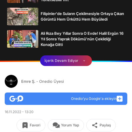
Filipinler'de Suların Çekilmesiyle Ortaya Çıkan
Görüntü Hem Ürküttü Hem Büyüledi
Ali Rıza Bey Yıllar Sonra O Evde! Halil Ergün 16
Yıl Sonra Yaprak Dökümü'nün Çekildiği
Konağa Gitti
İçerik Devam Ediyor
Emre Ş.
- Onedio Üyesi
Onedio’yu Google'a ekleyin
16.11.2022 - 13:20
Favori
Yorum Yap
Paylaş