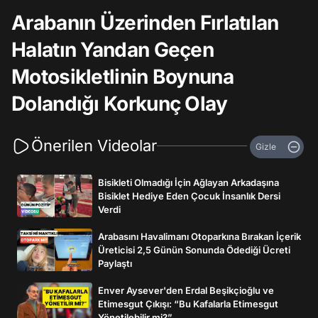
Arabanın Üzerinden Fırlatılan
Halatın Yandan Geçen
Motosikletlinin Boynuna
Dolandığı Korkunç Olay
Önerilen Videolar
Gizle
Bisikleti Olmadığı İçin Ağlayan Arkadaşına
Bisiklet Hediye Eden Çocuk İnsanlık Dersi
Verdi
Arabasını Havalimanı Otoparkına Bırakan İçerik
Üreticisi 2,5 Günün Sonunda Ödediği Ücreti
Paylaştı
Enver Aysever'den Erdal Beşikçioğlu ve
Etimesgut Çıkışı: “Bu Kafalarla Etimesgut
Yönetilebilir mi?”