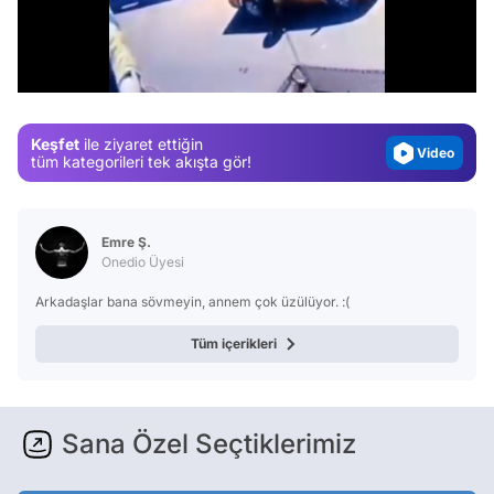
Video
Test
/
Gündem
Magazin
Keşfet
ile ziyaret ettiğin
Video
tüm kategorileri tek akışta gör!
Test
Emre Ş.
Onedio Üyesi
Arkadaşlar bana sövmeyin, annem çok üzülüyor. :(
Tüm içerikleri
Sana Özel Seçtiklerimiz