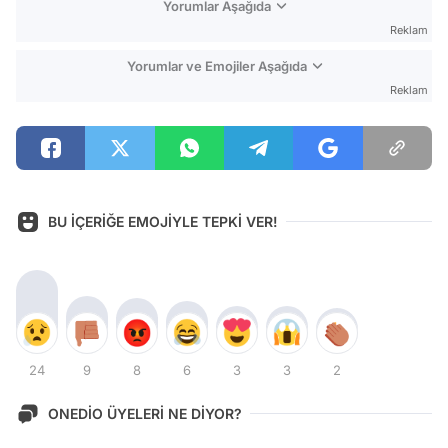
Yorumlar Aşağıda
Reklam
Yorumlar ve Emojiler Aşağıda
Reklam
BU İÇERİĞE EMOJİYLE TEPKİ VER!
24
9
8
6
3
3
2
ONEDİO ÜYELERİ NE DİYOR?