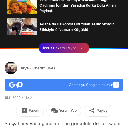
Çadırının İçinden Yaşadığı Korku Dolu Anları
Paylaştı
Adana'da Balkonda Unutulan Terlik Sıcağın
Etkisiyle 4 Numara Küçüldü
İçerik Devam Ediyor
Arya
- Onedio Üyesi
Onedio’yu Google'a ekleyin
15.11.2022 - 11:42
Favori
Yorum Yap
Paylaş
Sosyal medyada gündem olan görüntülerde, bir kadın