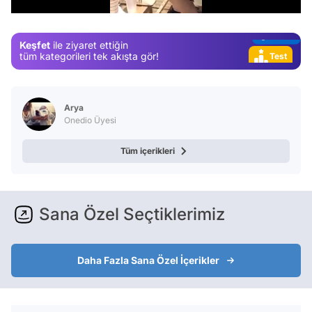
Magazin
Video
Keşfet
ile ziyaret ettiğin
Test
tüm kategorileri tek akışta gör!
Arya
Onedio Üyesi
Tüm içerikleri
Sana Özel Seçtiklerimiz
Daha Fazla Sana Özel İçerikler