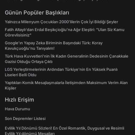
Günün Popüler Başlıkları
Yalnızca Milenyum Çocukları 2000'lilerin Çok İyi Bildiği Şeyler
Fatih Altaylı'dan Erdal Beşikçioğlu'na Ağır Eleştiri: "Ulan Siz Kamu
Görevlisisiniz"
Google'ın Yapay Zeka Biriminin Başındaki Türk: Koray
Kavukçuoğlu'nu Tanıyalım!
Türk Hava Kuvvetleri'nin İlk Kadın Generalinin Dedesinin Çanakkale
Gazisi Olduğu Ortaya Çıktı
LGS Yerleştirmelerinin Ardından Türkiye'nin En Yüksek Puanlı
Liseleri Belli Oldu
Yaptıkları Komik Mesajlaşmalarla İletişimden Maksimum Verim Alan
Kişiler
Hızlı Erişim
Hava Durumu
Son Depremler Listesi
Evlilik Yıl Dönümü Sözleri! En Özel Romantik, Duygusal ve Resimli
Evlilik Yıl dönümü Mesajları