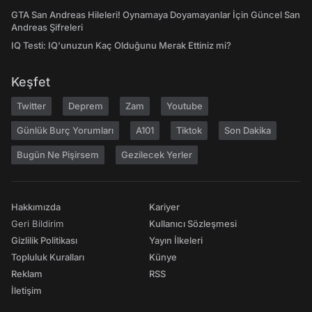
GTA San Andreas Hileleri! Oynamaya Doyamayanlar İçin Güncel San
Andreas Şifreleri
IQ Testi: IQ'unuzun Kaç Olduğunu Merak Ettiniz mi?
Keşfet
Twitter
Deprem
Zam
Youtube
Günlük Burç Yorumları
A101
Tiktok
Son Dakika
Bugün Ne Pişirsem
Gezilecek Yerler
Hakkımızda
Kariyer
Geri Bildirim
Kullanıcı Sözleşmesi
Gizlilik Politikası
Yayın İlkeleri
Topluluk Kuralları
Künye
Reklam
RSS
İletişim