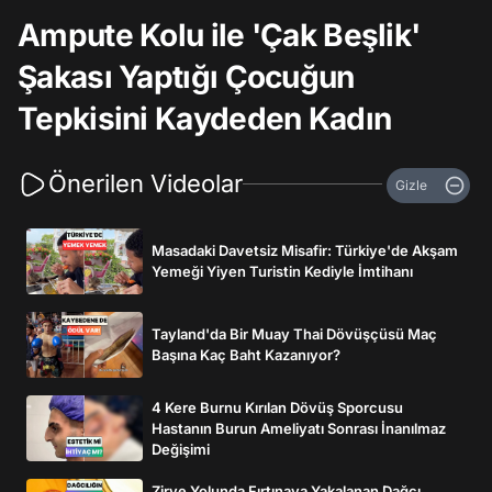
Ampute Kolu ile 'Çak Beşlik'
Şakası Yaptığı Çocuğun
Tepkisini Kaydeden Kadın
Önerilen Videolar
Gizle
Masadaki Davetsiz Misafir: Türkiye'de Akşam
Yemeği Yiyen Turistin Kediyle İmtihanı
Tayland'da Bir Muay Thai Dövüşçüsü Maç
Başına Kaç Baht Kazanıyor?
4 Kere Burnu Kırılan Dövüş Sporcusu
Hastanın Burun Ameliyatı Sonrası İnanılmaz
Değişimi
Zirve Yolunda Fırtınaya Yakalanan Dağcı