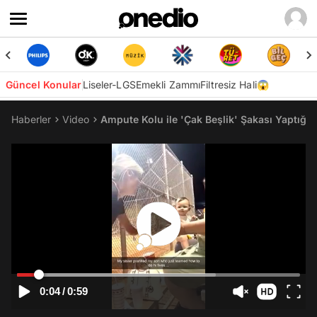
Güncel Konular
Liseler-LGS
Emekli Zammı
Filtresiz Hali😱
Haberler
Video
Ampute Kolu ile 'Çak Beşlik' Şakası Yaptığ
0:04
/
0:59