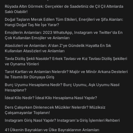
Rüyada Altın Görmek: Gerçekler de Saadetiniz de Çil Çil Altınlarda
Saklı Olabilir!
Doğal Taşların Merak Edilen Tüm Etkileri, Enerjileri ve Şifa Alanları:
Hangi Doğal Taş Ne İşe Yarar?
Emojilerin Anlamları: 2023 WhatsApp, Instagram ve Twitter'da En
Çok Kullanılan Emojiler ve Anlamları
Atasözleri ve Anlamları: A'dan Z'ye Gündelik Hayatta En Sık
Kullanılan Atasözleri ve Anlamları
Tavla Diziliş Şekli Nasıldır? Erkek Tavlası ve Kız Tavlası Diziliş Şekilleri
ve Oynama Yönleri
Tarot Kartları ve Anlamları Nelerdir? Majör ve Minör Arkana Desteleri
İle Tılsımlı Bir Dünyaya Giriş
Burç Uyumu Hesaplama Nedir? Burç Uyumu, Aşk Uyumu Nasıl
Hesaplanır?
İdeal Kilo Nedir? İdeal Kilo Hesaplama Nasıl Yapılır?
Ders Çalışırken Dinlenecek Müzikler Nelerdir? Müziksiz
Çalışamayanlar Toplanın!
Instagram Giriş Nasıl Yapılır? Instagram'a Giriş İşlemleri Rehberi
41 Ülkenin Bayrakları ve Ülke Bayraklarının Anlamları