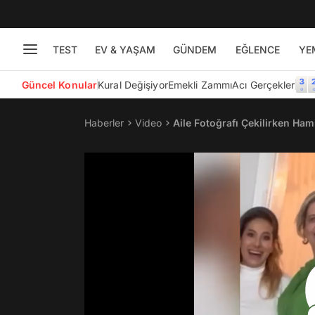
TEST
EV & YAŞAM
GÜNDEM
EĞLENCE
YE
Güncel Konular
Kural Değişiyor
Emekli Zammı
Acı Gerçekler
Haberler
Video
Aile Fotoğrafı Çekilirken Ha