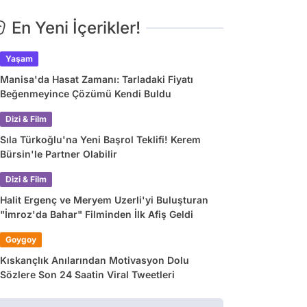
En Yeni İçerikler!
Yaşam
Manisa'da Hasat Zamanı: Tarladaki Fiyatı
Beğenmeyince Çözümü Kendi Buldu
Dizi & Film
Sıla Türkoğlu'na Yeni Başrol Teklifi! Kerem
Bürsin'le Partner Olabilir
Dizi & Film
Halit Ergenç ve Meryem Uzerli'yi Buluşturan
"İmroz'da Bahar" Filminden İlk Afiş Geldi
Goygoy
Kıskançlık Anılarından Motivasyon Dolu
Sözlere Son 24 Saatin Viral Tweetleri