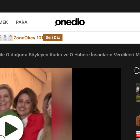
MEK
PARA
ZoneOkey 101
Seri Diz
mile Olduğunu Söyleyen Kadın ve O Habere İnsanların Verdikleri 