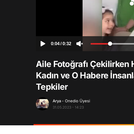
0:04
/
0:32
Aile Fotoğrafı Çekilirke
Kadın ve O Habere İnsanl
Tepkiler
Arya
- Onedio Üyesi
31.05.2023 - 14:23