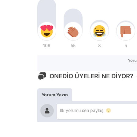
109
55
8
5
Yoru
ONEDİO ÜYELERİ NE DİYOR?
Yorum Yazın