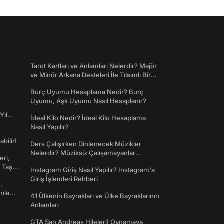
Tarot Kartları ve Anlamları Nelerdir? Majör
ve Minör Arkana Desteleri İle Tılsımlı Bir
Dünyaya Giriş
Burç Uyumu Hesaplama Nedir? Burç
Uyumu, Aşk Uyumu Nasıl Hesaplanır?
Yıl
İdeal Kilo Nedir? İdeal Kilo Hesaplama
Nasıl Yapılır?
abilir!
Ders Çalışırken Dinlenecek Müzikler
Nelerdir? Müziksiz Çalışamayanlar
eri,
Toplanın!
l Taş
Instagram Giriş Nasıl Yapılır? Instagram'a
Giriş İşlemleri Rehberi
,
nılan
41 Ülkenin Bayrakları ve Ülke Bayraklarının
Anlamları
GTA San Andreas Hileleri! Oynamaya