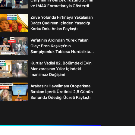
ve IMAX Formatlarıyla Gösterdi
Zirve Yolunda Fırtınaya Yakalanan
Dağcı Çadırının İçinden Yaşadığı
Korku Dolu Anları Paylaştı
Vefatının Ardından Yürek Yakan
Olay: Eren Kaşıkçı’nın
Şampiyonluk Tablosu Hurdalıkta
Bulundu
Kurtlar Vadisi 82. Bölümdeki Evin
Manzarasının Yıllar İçindeki
İnanılmaz Değişimi
Arabasını Havalimanı Otoparkına
Bırakan İçerik Üreticisi 2,5 Günün
Sonunda Ödediği Ücreti Paylaştı