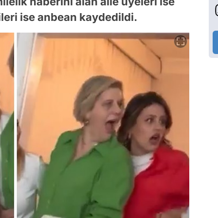
lelik haberini alan aile üyeleri ise
leri ise anbean kaydedildi.