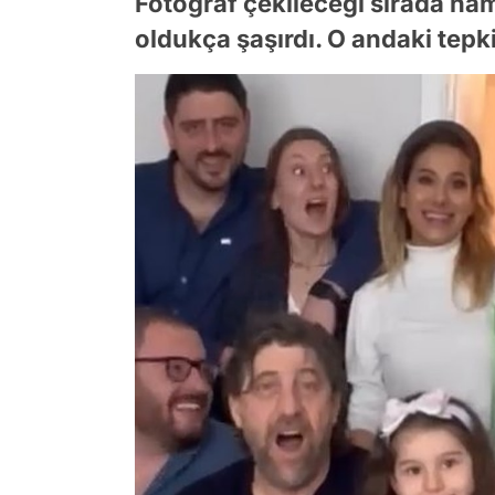
Fotoğraf çekileceği sırada hami
oldukça şaşırdı. O andaki tepki