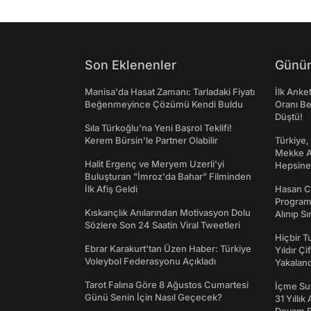
Son Eklenenler
Günün
Manisa'da Hasat Zamanı: Tarladaki Fiyatı
İlk Anke
Beğenmeyince Çözümü Kendi Buldu
Oranı Be
Düştü!
Sıla Türkoğlu'na Yeni Başrol Teklifi!
Kerem Bürsin'le Partner Olabilir
Türkiye,
Mekke An
Halit Ergenç ve Meryem Uzerli'yi
Hepsine 
Buluşturan "İmroz'da Bahar" Filminden
İlk Afiş Geldi
Hasan C
Programı
Kıskançlık Anılarından Motivasyon Dolu
Alınıp Sı
Sözlere Son 24 Saatin Viral Tweetleri
Hiçbir 
Ebrar Karakurt'tan Üzen Haber: Türkiye
Yıldır Çi
Voleybol Federasyonu Açıkladı
Yakaland
Tarot Falına Göre 8 Ağustos Cumartesi
İçme Suy
Günü Senin İçin Nasıl Geçecek?
31 Yıllık