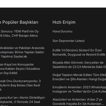
 Popüler Başlıkları
Hızlı Erişim
t Sonucu: YENİ Parti'nin Oy
Hava Durumu
lli Oldu, CHP Barajın Altına
Son Depremler Listesi
 Arabistan ve Pakistan Arasında
Evlilik Yıl Dönümü Sözleri! En Özel
laşması: Birine Yapılan Saldırı
Romantik, Duygusal ve Resimli Evlilik 
Yapılmış Sayılacak
dönümü Mesajları
Rüyada Altın Görmek: Gerçekler de
an Kaya’nın Konuşanlar
Saadetiniz de Çil Çil Altınlarda Saklı Ol
na Katılan Seyirci Gözaltına
nır Dışı Edildi
Doğal Taşların Merak Edilen Tüm Etkil
Enerjileri ve Şifa Alanları: Hangi Doğa
Tuzak Onu Durduramıyordu: 3
Ne İşe Yarar?
ftçilerin Baş Belası Olan Kedi
Emojilerin Anlamları: 2023 WhatsApp
ı
Instagram ve Twitter'da En Çok Kulla
Emojiler ve Anlamları
una Kur'an-ı Kerim Dinletiliyor:
Atasözleri ve Anlamları: A'dan Z'ye
 Alışkanlık, O İlimizde 24 Saat
Gündelik Hayatta En Sık Kullanılan