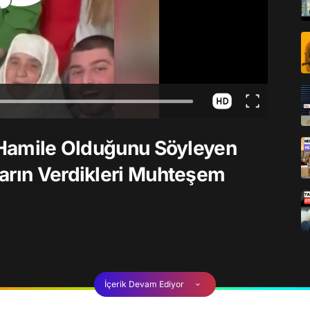
n Hamile Olduğunu Söyleyen
arın Verdikleri Muhteşem
İçerik Devam Ediyor