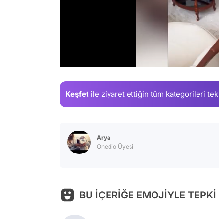
/
Keşfet
ile ziyaret ettiğin
tüm kategorileri tek
Arya
Onedio Üyesi
BU İÇERİĞE EMOJİYLE TEPKİ