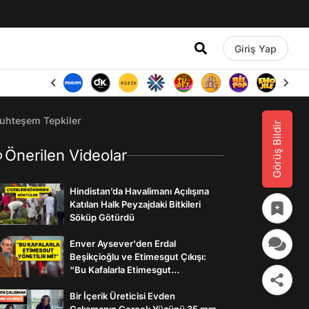
Giriş Yap
Muhteşem Tepkiler
Görüş Bildir
Önerilen Videolar
Hindistan’da Havalimanı Açılışına
Katılan Halk Peyzajdaki Bitkileri
Söküp Götürdü
Enver Aysever'den Erdal
Beşikçioğlu ve Etimesgut Çıkışı:
“Bu Kafalarla Etimesgut
Yönetilebilir mi?”
Bir İçerik Üreticisi Evden
Çalışmanın Gerçek Yüzünü 35 mm