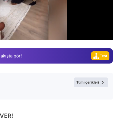
Video
Test
Gündem
Magazin
Video
 akışta gör!
Test
Tüm içerikleri
 VER!