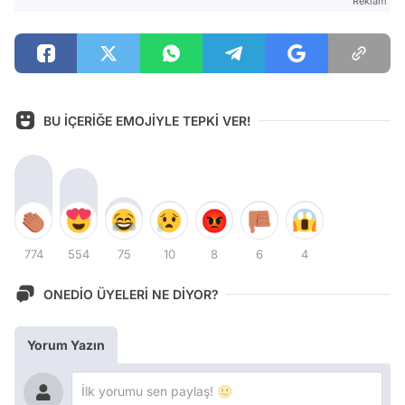
Reklam
BU İÇERİĞE EMOJİYLE TEPKİ VER!
774
554
75
10
8
6
4
ONEDİO ÜYELERİ NE DİYOR?
Yorum Yazın