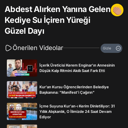
Abdest Alırken Yanına Gelen
Kediye Su İçiren Yüreği
Güzel Dayı
Önerilen Videolar
Gizle
İçerik Üreticisi Kerem Enginar'ın Annesinin
Düşük Kalp Ritmini Akıllı Saat Fark Etti
Kur'an Kursu Öğrencilerinden Belediye
Başkanına: "Manifest’i Çağırın"
İçme Suyuna Kur'an-ı Kerim Dinletiliyor: 31
Yıllık Alışkanlık, O İlimizde 24 Saat Devam
Ediyor