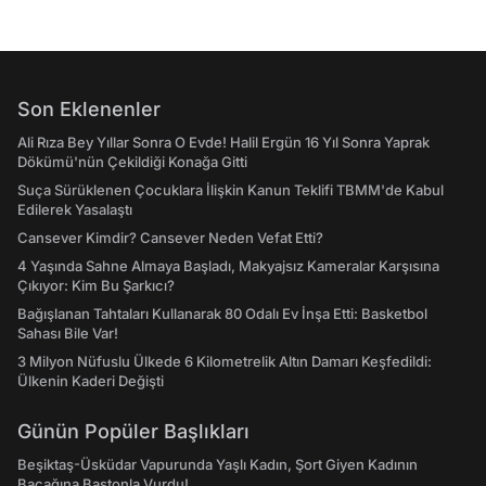
Son Eklenenler
Ali Rıza Bey Yıllar Sonra O Evde! Halil Ergün 16 Yıl Sonra Yaprak
Dökümü'nün Çekildiği Konağa Gitti
Suça Sürüklenen Çocuklara İlişkin Kanun Teklifi TBMM'de Kabul
Edilerek Yasalaştı
Cansever Kimdir? Cansever Neden Vefat Etti?
4 Yaşında Sahne Almaya Başladı, Makyajsız Kameralar Karşısına
Çıkıyor: Kim Bu Şarkıcı?
Bağışlanan Tahtaları Kullanarak 80 Odalı Ev İnşa Etti: Basketbol
Sahası Bile Var!
3 Milyon Nüfuslu Ülkede 6 Kilometrelik Altın Damarı Keşfedildi:
Ülkenin Kaderi Değişti
Günün Popüler Başlıkları
Beşiktaş-Üsküdar Vapurunda Yaşlı Kadın, Şort Giyen Kadının
Bacağına Bastonla Vurdu!