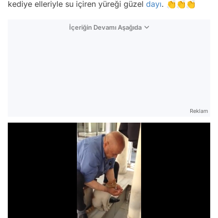
kediye elleriyle su içiren yüreği güzel
dayı
. 👏👏👏
İçeriğin Devamı Aşağıda
Reklam