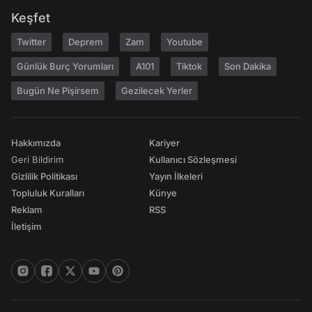
Keşfet
Twitter
Deprem
Zam
Youtube
Günlük Burç Yorumları
A101
Tiktok
Son Dakika
Bugün Ne Pişirsem
Gezilecek Yerler
Hakkımızda
Kariyer
Geri Bildirim
Kullanıcı Sözleşmesi
Gizlilik Politikası
Yayın İlkeleri
Topluluk Kuralları
Künye
Reklam
RSS
İletişim