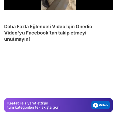
/
Daha Fazla Eğlenceli Video İçin Onedio
Video'yu Facebook'tan takip etmeyi
unutmayın!
Video
Test
Gündem
Magazin
Keşfet
ile ziyaret ettiğin
Video
tüm kategorileri tek akışta gör!
Test