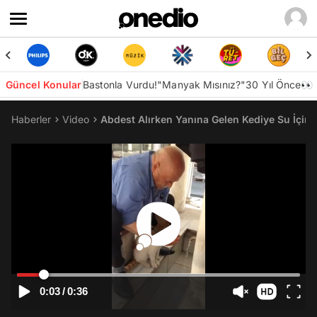
Güncel Konular
Bastonla Vurdu!
"Manyak Mısınız?"
30 Yıl Önce👀
Haberler
Video
Abdest Alırken Yanına Gelen Kediye Su İçire
0:03
/
0:36