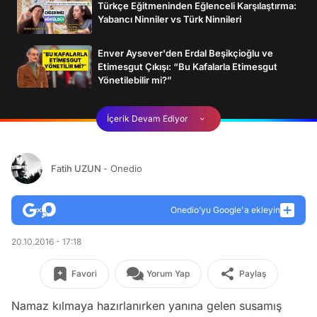
Türkçe Eğitmeninden Eğlenceli Karşılaştırma:
Yabancı Ninniler vs Türk Ninnileri
Enver Aysever'den Erdal Beşikçioğlu ve
Etimesgut Çıkışı: “Bu Kafalarla Etimesgut
Yönetilebilir mi?”
İçerik Devam Ediyor
Fatih UZUN
- Onedio
Onedio’yu Google'a ekleyin
20.10.2016 - 17:18
Favori
Yorum Yap
Paylaş
Namaz kılmaya hazırlanırken yanına gelen susamış