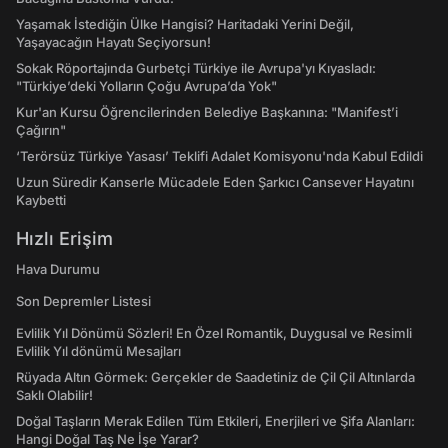
Yaşamak İstediğin Ülke Hangisi? Haritadaki Yerini Değil,
Yaşayacağın Hayatı Seçiyorsun!
Sokak Röportajında Gurbetçi Türkiye ile Avrupa'yı Kıyasladı:
"Türkiye’deki Yolların Çoğu Avrupa’da Yok"
Kur'an Kursu Öğrencilerinden Belediye Başkanına: "Manifest’i
Çağırın"
‘Terörsüz Türkiye Yasası’ Teklifi Adalet Komisyonu'nda Kabul Edildi
Uzun Süredir Kanserle Mücadele Eden Şarkıcı Cansever Hayatını
Kaybetti
Hızlı Erişim
Hava Durumu
Son Depremler Listesi
Evlilik Yıl Dönümü Sözleri! En Özel Romantik, Duygusal ve Resimli
Evlilik Yıl dönümü Mesajları
Rüyada Altın Görmek: Gerçekler de Saadetiniz de Çil Çil Altınlarda
Saklı Olabilir!
Doğal Taşların Merak Edilen Tüm Etkileri, Enerjileri ve Şifa Alanları:
Hangi Doğal Taş Ne İşe Yarar?