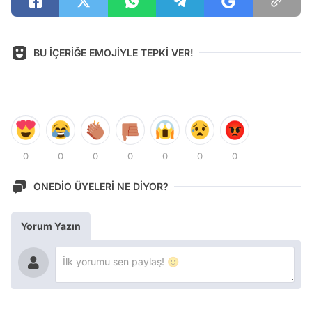
BU İÇERİĞE EMOJİYLE TEPKİ VER!
0
0
0
0
0
0
0
ONEDİO ÜYELERİ NE DİYOR?
Yorum Yazın