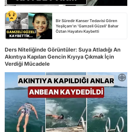
Bir Süredir Kanser Tedavisi Gören
Yeşilçam'ın 'Gamzeli Güzeli' Bahar
Öztan Hayatını Kaybetti
Ders Niteliğinde Görüntüler: Suya Atladığı An
Akıntıya Kapılan Gencin Kıyıya Çıkmak İçin
Verdiği Mücadele