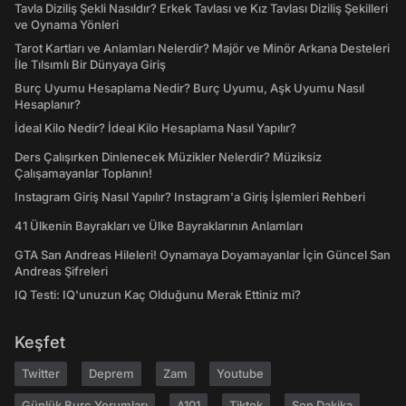
Tavla Diziliş Şekli Nasıldır? Erkek Tavlası ve Kız Tavlası Diziliş Şekilleri
ve Oynama Yönleri
Tarot Kartları ve Anlamları Nelerdir? Majör ve Minör Arkana Desteleri
İle Tılsımlı Bir Dünyaya Giriş
Burç Uyumu Hesaplama Nedir? Burç Uyumu, Aşk Uyumu Nasıl
Hesaplanır?
İdeal Kilo Nedir? İdeal Kilo Hesaplama Nasıl Yapılır?
Ders Çalışırken Dinlenecek Müzikler Nelerdir? Müziksiz
Çalışamayanlar Toplanın!
Instagram Giriş Nasıl Yapılır? Instagram'a Giriş İşlemleri Rehberi
41 Ülkenin Bayrakları ve Ülke Bayraklarının Anlamları
GTA San Andreas Hileleri! Oynamaya Doyamayanlar İçin Güncel San
Andreas Şifreleri
IQ Testi: IQ'unuzun Kaç Olduğunu Merak Ettiniz mi?
Keşfet
Twitter
Deprem
Zam
Youtube
Günlük Burç Yorumları
A101
Tiktok
Son Dakika