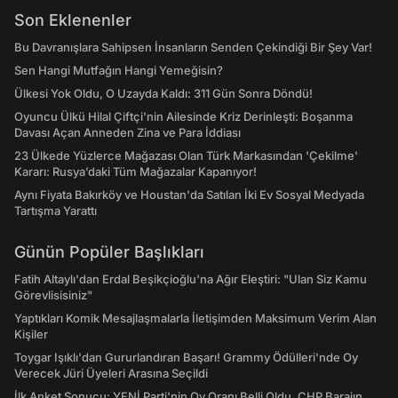
Son Eklenenler
Bu Davranışlara Sahipsen İnsanların Senden Çekindiği Bir Şey Var!
Sen Hangi Mutfağın Hangi Yemeğisin?
Ülkesi Yok Oldu, O Uzayda Kaldı: 311 Gün Sonra Döndü!
Oyuncu Ülkü Hilal Çiftçi'nin Ailesinde Kriz Derinleşti: Boşanma
Davası Açan Anneden Zina ve Para İddiası
23 Ülkede Yüzlerce Mağazası Olan Türk Markasından 'Çekilme'
Kararı: Rusya’daki Tüm Mağazalar Kapanıyor!
Aynı Fiyata Bakırköy ve Houstan'da Satılan İki Ev Sosyal Medyada
Tartışma Yarattı
Günün Popüler Başlıkları
Fatih Altaylı'dan Erdal Beşikçioğlu'na Ağır Eleştiri: "Ulan Siz Kamu
Görevlisisiniz"
Yaptıkları Komik Mesajlaşmalarla İletişimden Maksimum Verim Alan
Kişiler
Toygar Işıklı'dan Gururlandıran Başarı! Grammy Ödülleri'nde Oy
Verecek Jüri Üyeleri Arasına Seçildi
İlk Anket Sonucu: YENİ Parti'nin Oy Oranı Belli Oldu, CHP Barajın