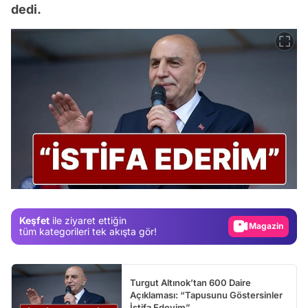
dedi.
Video
Test
Gündem
Magazin
Keşfet
ile ziyaret ettiğin
Video
tüm kategorileri tek akışta gör!
Test
Turgut Altınok’tan 600 Daire
Açıklaması: “Tapusunu Göstersinler
İstifa Edeyim”