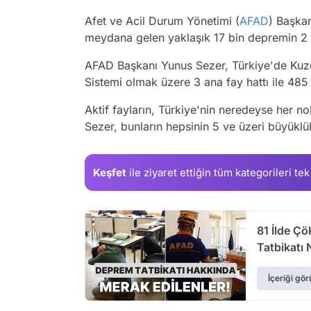
Afet ve Acil Durum Yönetimi (
AFAD
) Başka
meydana gelen yaklaşık 17 bin depremin 2 b
AFAD Başkanı Yunus Sezer, Türkiye'de Ku
Sistemi olmak üzere 3 ana fay hattı ile 485 
Aktif fayların, Türkiye'nin neredeyse her n
Sezer, bunların hepsinin 5 ve üzeri büyüklü
Keşfet
ile ziyaret ettiğin
tüm kategorileri tek
81 İlde Ç
Tatbikatı 
İçeriği gör