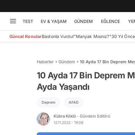
TEST
EV & YAŞAM
GÜNDEM
EĞLENCE
YE
Güncel Konular
Bastonla Vurdu!
"Manyak Mısınız?"
30 Yıl Önc
Haberler
Gündem
10 Ayda 17 Bin Deprem Mey
10 Ayda 17 Bin Deprem Me
Ayda Yaşandı
Deprem
AFAD
Kübra Köklü
- Gündem Editörü
12.11.2022 - 19:08