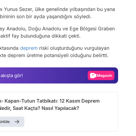
nı Yunus Sezer, ülke genelinde yılbaşından bu yana
ininin son bir ayda yaşandığını söyledi.
zey Anadolu, Doğu Anadolu ve Ege Bölgesi Graben
aktif fay bulunduğuna dikkati çekti.
Video
Test
oktasında
deprem
riski oluşturduğunu vurgulayan
kte deprem üretme potansiyeli olduğunu belirtti.
Gündem
Magazin
 akışta gör!
Video
Test
ök- Kapan-Tutun Tatbikatı: 12 Kasım Deprem
Nedir, Saat Kaçta? Nasıl Yapılacak?
üntüle