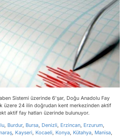
raben Sistemi üzerinde 6'şar, Doğu Anadolu Fay
ak üzere 24 ilin doğrudan kent merkezinden aktif
ekt aktif fay hatları üzerinde bulunuyor.
lu
,
Burdur
,
Bursa
,
Denizli
,
Erzincan
,
Erzurum
,
maraş
,
Kayseri
,
Kocaeli
,
Konya
,
Kütahya
,
Manisa
,