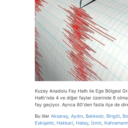
Kuzey Anadolu Fay Hattı ile Ege Bölgesi G
Hattı'nda 4 ve diğer faylar üzerinde 8 olm
fay geçiyor. Ayrıca 80'den fazla ilçe de dir
Bu iller
Aksaray
,
Aydın
,
Balıkesir
,
Bingöl
,
Bo
Eskişehir
,
Hakkari
,
Hatay
,
İzmir
,
Kahraman