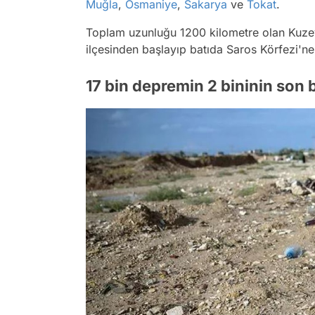
Muğla
,
Osmaniye
,
Sakarya
ve
Tokat
.
Toplam uzunluğu 1200 kilometre olan Kuzey
ilçesinden başlayıp batıda Saros Körfezi'ne
17 bin depremin 2 bininin son 