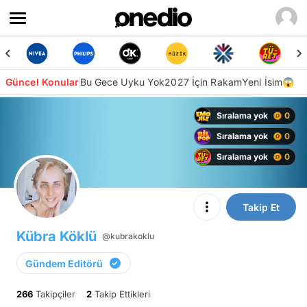
Güncel Konular
Bu Gece Uyku Yok
2027 İçin Rakam
Yeni İsim😱
Sıralama yok
0
Sıralama yok
0
Sıralama yok
0
Takip Et
Kübra Köklü
@kubrakoklu
Gündem Editörü
266
Takipçiler
2
Takip Ettikleri