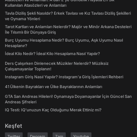
Kullanılan Atasözleri ve Anlamları
Tavla Diziliş Şekli Nasıldır? Erkek Tavlası ve Kız Tavlası Diziliş Şekilleri
ve Oynama Yönleri
Tarot Kartları ve Anlamları Nelerdir? Majör ve Minör Arkana Desteleri
İle Tılsımlı Bir Dünyaya Giriş
Burç Uyumu Hesaplama Nedir? Burç Uyumu, Aşk Uyumu Nasıl
Hesaplanır?
İdeal Kilo Nedir? İdeal Kilo Hesaplama Nasıl Yapılır?
Ders Çalışırken Dinlenecek Müzikler Nelerdir? Müziksiz
Çalışamayanlar Toplanın!
Instagram Giriş Nasıl Yapılır? Instagram'a Giriş İşlemleri Rehberi
41 Ülkenin Bayrakları ve Ülke Bayraklarının Anlamları
GTA San Andreas Hileleri! Oynamaya Doyamayanlar İçin Güncel San
Andreas Şifreleri
IQ Testi: IQ'unuzun Kaç Olduğunu Merak Ettiniz mi?
Keşfet
Twitter
Deprem
Zam
Youtube