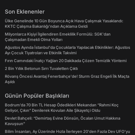
Son Eklenenler
Ülke Genelinde 10 Gün Boyunca Açık Hava Çalışmak Yasaklandı:
KKTC Çalışma Bakanlığı’ndan Açıklama Geldi
Milyonlarca Kişiyi İlgilendiren Emeklilik Formülü: SGK'dan
Çalışmadan Emekli Olma Yolları
Ağustos Ayında İstanbul'da Çocuklarla Yapılacak Etkinlikler: Ağustos
Ayı Çocuk Tiyatroları ve Etkinlik Takvimi
Fırın Camındaki İnatçı Yağları 20 Dakikada Çözen Temizlik Yöntemi
2 Bin Yıllık Betonun Sırrı Tuvaletten Çıktı
Rövanş Öncesi Avantaj Fenerbahçe'de! Sturm Graz Engeli İlk Maçta
Aşıldı
Günün Popüler Başlıkları
Bodrum’da 70 Bin TL Hesap Ödedikleri Mekandan “Rahmi Koç
Geliyor, Çıkın” Denilerek Kovulan Aile Şikayetçi Oldu
Devlet Bahçeli: “Demirtaş Evine Dönsün, Öcalan Umut Hakkına
Kavuşsun”
Bilim İnsanları, Ay Üzerinde Hızla İlerleyen 20'den Fazla Dev UFO'yu