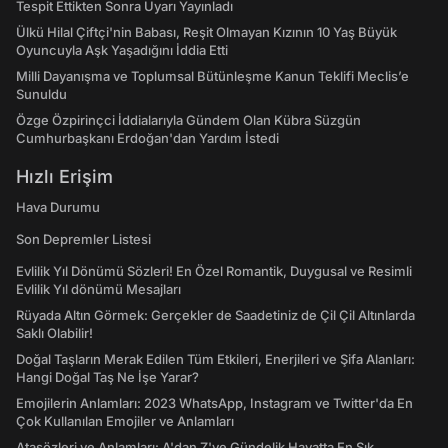
Tespit Ettikten Sonra Uyarı Yayınladı
Ülkü Hilal Çiftçi'nin Babası, Reşit Olmayan Kızının 10 Yaş Büyük
Oyuncuyla Aşk Yaşadığını İddia Etti
Milli Dayanışma ve Toplumsal Bütünleşme Kanun Teklifi Meclis’e
Sunuldu
Özge Özpirinçci İddialarıyla Gündem Olan Kübra Süzgün
Cumhurbaşkanı Erdoğan'dan Yardım İstedi
Hızlı Erişim
Hava Durumu
Son Depremler Listesi
Evlilik Yıl Dönümü Sözleri! En Özel Romantik, Duygusal ve Resimli
Evlilik Yıl dönümü Mesajları
Rüyada Altın Görmek: Gerçekler de Saadetiniz de Çil Çil Altınlarda
Saklı Olabilir!
Doğal Taşların Merak Edilen Tüm Etkileri, Enerjileri ve Şifa Alanları:
Hangi Doğal Taş Ne İşe Yarar?
Emojilerin Anlamları: 2023 WhatsApp, Instagram ve Twitter'da En
Çok Kullanılan Emojiler ve Anlamları
Atasözleri ve Anlamları: A'dan Z'ye Gündelik Hayatta En Sık