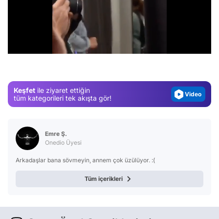
Video
Test
/
Gündem
Magazin
Video
Keşfet
ile ziyaret ettiğin
tüm kategorileri tek akışta gör!
Test
Emre Ş.
Onedio Üyesi
Arkadaşlar bana sövmeyin, annem çok üzülüyor. :(
Tüm içerikleri