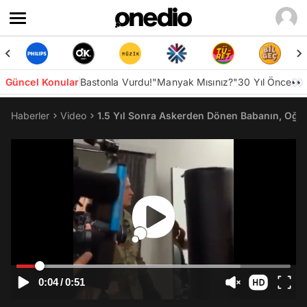
Güncel Konular
Bastonla Vurdu!
"Manyak Mısınız?"
30 Yıl Önce👀
Haberler
Video
1.5 Yıl Sonra Askerden Dönen Babanın, Oğlu
0:04
/
0:51