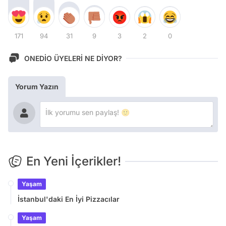
171
94
31
9
3
2
0
ONEDİO ÜYELERİ NE DİYOR?
Yorum Yazın
En Yeni İçerikler!
Yaşam
İstanbul'daki En İyi Pizzacılar
Yaşam