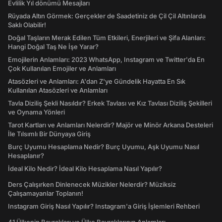
Evlilik Yıl dönümü Mesajları
Rüyada Altın Görmek: Gerçekler de Saadetiniz de Çil Çil Altınlarda
Saklı Olabilir!
Doğal Taşların Merak Edilen Tüm Etkileri, Enerjileri ve Şifa Alanları:
Hangi Doğal Taş Ne İşe Yarar?
Emojilerin Anlamları: 2023 WhatsApp, Instagram ve Twitter'da En
Çok Kullanılan Emojiler ve Anlamları
Atasözleri ve Anlamları: A'dan Z'ye Gündelik Hayatta En Sık
Kullanılan Atasözleri ve Anlamları
Tavla Diziliş Şekli Nasıldır? Erkek Tavlası ve Kız Tavlası Diziliş Şekilleri
ve Oynama Yönleri
Tarot Kartları ve Anlamları Nelerdir? Majör ve Minör Arkana Desteleri
İle Tılsımlı Bir Dünyaya Giriş
Burç Uyumu Hesaplama Nedir? Burç Uyumu, Aşk Uyumu Nasıl
Hesaplanır?
İdeal Kilo Nedir? İdeal Kilo Hesaplama Nasıl Yapılır?
Ders Çalışırken Dinlenecek Müzikler Nelerdir? Müziksiz
Çalışamayanlar Toplanın!
Instagram Giriş Nasıl Yapılır? Instagram'a Giriş İşlemleri Rehberi