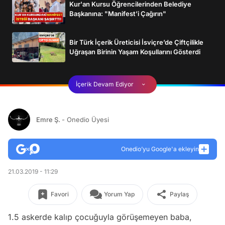
Kur'an Kursu Öğrencilerinden Belediye
Başkanına: "Manifest’i Çağırın"
Bir Türk İçerik Üreticisi İsviçre’de Çiftçilikle
Uğraşan Birinin Yaşam Koşullarını Gösterdi
İçerik Devam Ediyor
Emre Ş.
- Onedio Üyesi
Onedio’yu Google'a ekleyin
21.03.2019 - 11:29
Favori
Yorum Yap
Paylaş
1.5 askerde kalıp çocuğuyla görüşemeyen baba,