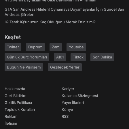
41 Ülkenin Bayrakları ve Ülke Bayraklarının Anlamları
GTA San Andreas Hileleri! Oynamaya Doyamayanlar İçin Güncel San
Andreas Şifreleri
IQ Testi: IQ'unuzun Kaç Olduğunu Merak Ettiniz mi?
Keşfet
Twitter
Deprem
Zam
Youtube
Günlük Burç Yorumları
A101
Tiktok
Son Dakika
Bugün Ne Pişirsem
Gezilecek Yerler
Hakkımızda
Kariyer
Geri Bildirim
Kullanıcı Sözleşmesi
Gizlilik Politikası
Yayın İlkeleri
Topluluk Kuralları
Künye
Reklam
RSS
İletişim