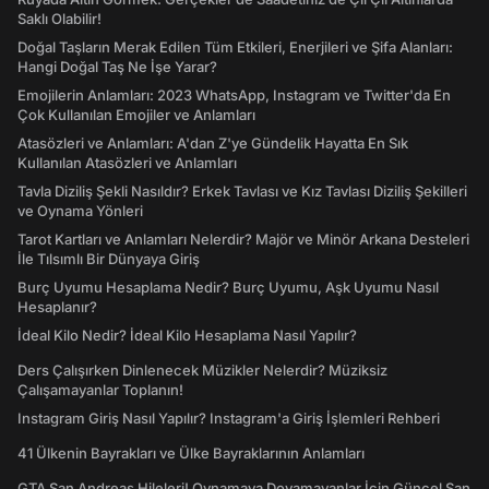
Saklı Olabilir!
Doğal Taşların Merak Edilen Tüm Etkileri, Enerjileri ve Şifa Alanları:
Hangi Doğal Taş Ne İşe Yarar?
Emojilerin Anlamları: 2023 WhatsApp, Instagram ve Twitter'da En
Çok Kullanılan Emojiler ve Anlamları
Atasözleri ve Anlamları: A'dan Z'ye Gündelik Hayatta En Sık
Kullanılan Atasözleri ve Anlamları
Tavla Diziliş Şekli Nasıldır? Erkek Tavlası ve Kız Tavlası Diziliş Şekilleri
ve Oynama Yönleri
Tarot Kartları ve Anlamları Nelerdir? Majör ve Minör Arkana Desteleri
İle Tılsımlı Bir Dünyaya Giriş
Burç Uyumu Hesaplama Nedir? Burç Uyumu, Aşk Uyumu Nasıl
Hesaplanır?
İdeal Kilo Nedir? İdeal Kilo Hesaplama Nasıl Yapılır?
Ders Çalışırken Dinlenecek Müzikler Nelerdir? Müziksiz
Çalışamayanlar Toplanın!
Instagram Giriş Nasıl Yapılır? Instagram'a Giriş İşlemleri Rehberi
41 Ülkenin Bayrakları ve Ülke Bayraklarının Anlamları
GTA San Andreas Hileleri! Oynamaya Doyamayanlar İçin Güncel San