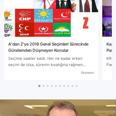
A'dan Z'ye 2018 Genel Seçimleri Sürecinde
Kapı 
Gündemden Düşmeyen Konular
Parti
Seçime saatler kaldı. Her ne kadar erken
KRT T
seçim de olsa, sürenin kısalığına rağmen
Parti
yaşanan yoğun gündem yaşadığımız herkesin
dönem
Ekonomi
malumu. Bu kısa ama oldukça hareketli geçen
eski 
süreçteki gündem maddelerini A'dan Z'ye
görüş
sıralamaya çalıştık.