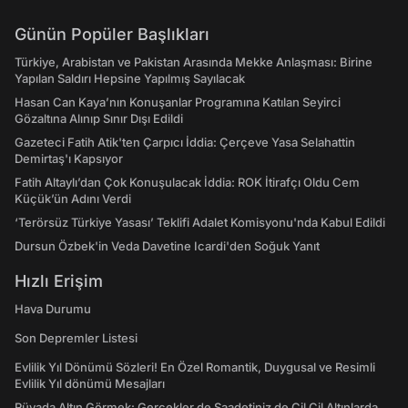
Günün Popüler Başlıkları
Türkiye, Arabistan ve Pakistan Arasında Mekke Anlaşması: Birine
Yapılan Saldırı Hepsine Yapılmış Sayılacak
Hasan Can Kaya’nın Konuşanlar Programına Katılan Seyirci
Gözaltına Alınıp Sınır Dışı Edildi
Gazeteci Fatih Atik'ten Çarpıcı İddia: Çerçeve Yasa Selahattin
Demirtaş'ı Kapsıyor
Fatih Altaylı’dan Çok Konuşulacak İddia: ROK İtirafçı Oldu Cem
Küçük’ün Adını Verdi
‘Terörsüz Türkiye Yasası’ Teklifi Adalet Komisyonu'nda Kabul Edildi
Dursun Özbek'in Veda Davetine Icardi'den Soğuk Yanıt
Hızlı Erişim
Hava Durumu
Son Depremler Listesi
Evlilik Yıl Dönümü Sözleri! En Özel Romantik, Duygusal ve Resimli
Evlilik Yıl dönümü Mesajları
Rüyada Altın Görmek: Gerçekler de Saadetiniz de Çil Çil Altınlarda