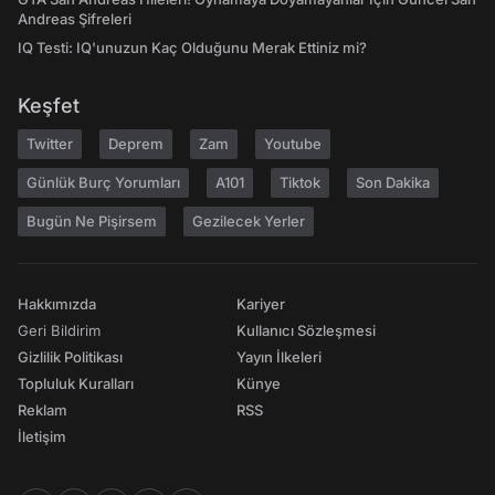
Andreas Şifreleri
IQ Testi: IQ'unuzun Kaç Olduğunu Merak Ettiniz mi?
Keşfet
Twitter
Deprem
Zam
Youtube
Günlük Burç Yorumları
A101
Tiktok
Son Dakika
Bugün Ne Pişirsem
Gezilecek Yerler
Hakkımızda
Kariyer
Geri Bildirim
Kullanıcı Sözleşmesi
Gizlilik Politikası
Yayın İlkeleri
Topluluk Kuralları
Künye
Reklam
RSS
İletişim