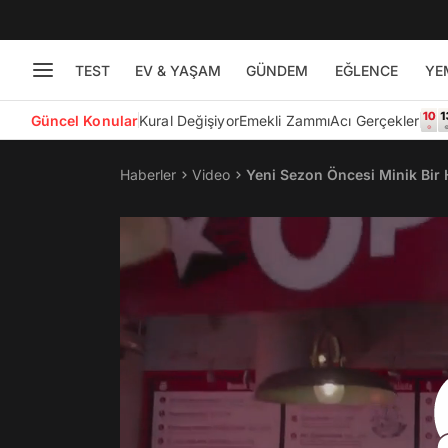
TEST
EV & YAŞAM
GÜNDEM
EĞLENCE
YE
Güncel Konular
Kural Değişiyor
Emekli Zammı
Acı Gerçekler
Haberler
Video
Yeni Sezon Öncesi Minik Bir 