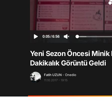
0:05
/
6:56
Yeni Sezon Öncesi Minik B
Dakikalık Görüntü Geldi
Fatih UZUN
- Onedio
11.10.2017 - 19:15