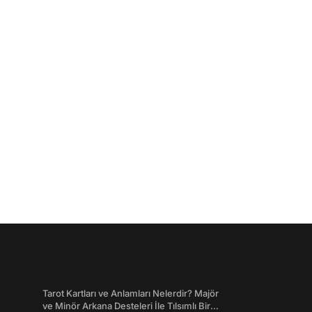
Tarot Kartları ve Anlamları Nelerdir? Majör
ve Minör Arkana Desteleri İle Tılsımlı Bir