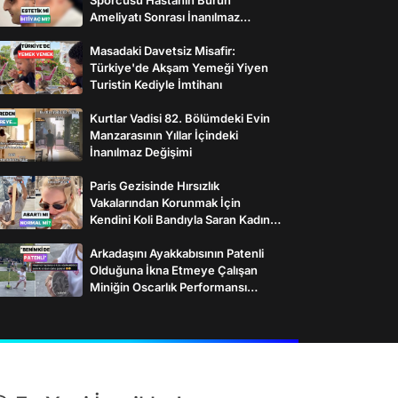
Ameliyatı Sonrası İnanılmaz
Değişimi
Masadaki Davetsiz Misafir:
Türkiye'de Akşam Yemeği Yiyen
Turistin Kediyle İmtihanı
Kurtlar Vadisi 82. Bölümdeki Evin
Manzarasının Yıllar İçindeki
İnanılmaz Değişimi
Paris Gezisinde Hırsızlık
Vakalarından Korunmak İçin
Kendini Koli Bandıyla Saran Kadının
İlginç Önlemleri
Arkadaşını Ayakkabısının Patenli
Olduğuna İkna Etmeye Çalışan
Miniğin Oscarlık Performansı
Gülümsetti