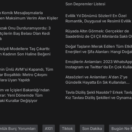
Son Depremler Listesi
rı Komik Mesajlaşmalarla
Evlilik Yıl Dönümü Sözleri! En Özel
den Maksimum Verim Alan Kişiler
Romantik, Duygusal ve Resimli Evlilik 
dönümü Mesajları
Tuzak Onu Durduramıyordu: 3
Rüyada Altın Görmek: Gerçekler de
ftçilerin Baş Belası Olan Kedi
Saadetiniz de Çil Çil Altınlarda Saklı Ol
ı
Doğal Taşların Merak Edilen Tüm Etkil
isiydi Modellere Taş Çıkarttı:
Enerjileri ve Şifa Alanları: Hangi Doğa
an Kadının Son Haline Beğeni
Ne İşe Yarar?
Emojilerin Anlamları: 2023 WhatsApp
Instagram ve Twitter'da En Çok Kulla
nin Ünlü AVM'si Kapandı, Tüm
Emojiler ve Anlamları
r Boşaltıldı: Metro Çıkışını
Atasözleri ve Anlamları: A'dan Z'ye
lara Uyarı Yapıldı
Gündelik Hayatta En Sık Kullanılan
Atasözleri ve Anlamları
tim ve İçişleri Bakanlığı’ndan
Tavla Diziliş Şekli Nasıldır? Erkek Tavl
arar: Yeni Dönemde Tüm
Kız Tavlası Diziliş Şekilleri ve Oynama
aki Kurallar Değişiyor
Yönleri
nlük Burç Yorumları
A101
Tiktok
Son Dakika
Bugün Ne P