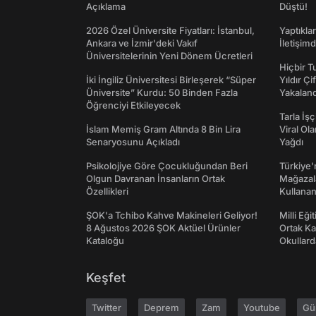
Açıklama
Düştü!
2026 Özel Üniversite Fiyatları: İstanbul,
Yaptıkla
Ankara ve İzmir'deki Vakıf
İletişim
Üniversitelerinin Yeni Dönem Ücretleri
Hiçbir 
İki İngiliz Üniversitesi Birleşerek “Süper
Yıldır Çi
Üniversite” Kurdu: 50 Binden Fazla
Yakaland
Öğrenciyi Etkileyecek
Tarla İşç
İslam Memiş Gram Altında 8 Bin Lira
Viral Ol
Senaryosunu Açıkladı
Yağdı
Psikolojiye Göre Çocukluğundan Beri
Türkiye'
Olgun Davranan İnsanların Ortak
Mağazala
Özellikleri
Kullanan
ŞOK'a Tchibo Kahve Makineleri Geliyor!
Milli Eği
8 Ağustos 2026 ŞOK Aktüel Ürünler
Ortak K
Kataloğu
Okullard
Keşfet
Twitter
Deprem
Zam
Youtube
Gü