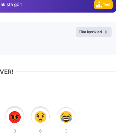
 akışta gör!
Gündem
Magazin
Video
Tüm içerikleri
Test
 VER!
8
6
3