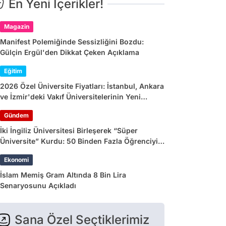
En Yeni İçerikler!
Magazin
Manifest Polemiğinde Sessizliğini Bozdu:
Gülçin Ergül'den Dikkat Çeken Açıklama
Eğitim
2026 Özel Üniversite Fiyatları: İstanbul, Ankara
ve İzmir'deki Vakıf Üniversitelerinin Yeni
Dönem Ücretleri
Gündem
İki İngiliz Üniversitesi Birleşerek “Süper
Üniversite” Kurdu: 50 Binden Fazla Öğrenciyi
Etkileyecek
Ekonomi
İslam Memiş Gram Altında 8 Bin Lira
Senaryosunu Açıkladı
Sana Özel Seçtiklerimiz