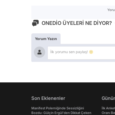
Yoru
ONEDİO ÜYELERİ NE DİYOR?
Yorum Yazın
Son Eklenenler
Günün
Manifest Polemiğinde Sessizliğini
İlk Anke
Bozdu: Gülçin Ergül'den Dikkat Çeken
Oranı Be