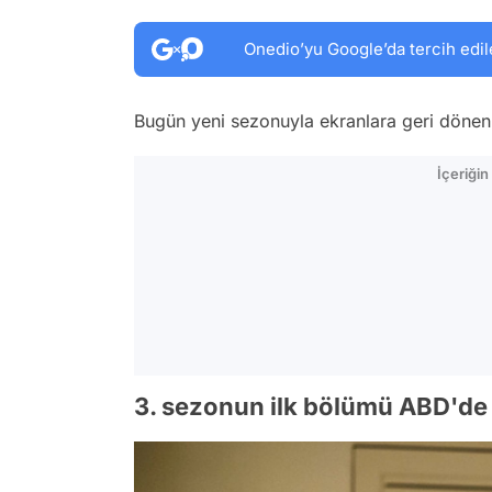
Onedio’yu Google’da tercih edil
Bugün yeni sezonuyla ekranlara geri döne
İçeriği
3. sezonun ilk bölümü ABD'de