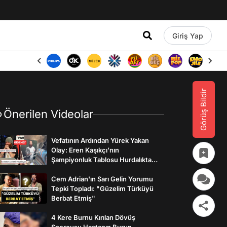
Giriş Yap
Görüş Bildir
Önerilen Videolar
Vefatının Ardından Yürek Yakan
Olay: Eren Kaşıkçı’nın
Şampiyonluk Tablosu Hurdalıkta
Bulundu
Cem Adrian'ın Sarı Gelin Yorumu
Tepki Topladı: "Güzelim Türküyü
Berbat Etmiş"
4 Kere Burnu Kırılan Dövüş
Sporcusu Hastanın Burun