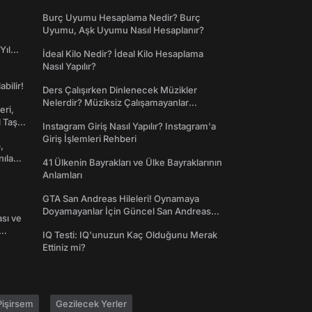
Dünyaya Giriş
Burç Uyumu Hesaplama Nedir? Burç
Uyumu, Aşk Uyumu Nasıl Hesaplanır?
Yıl
İdeal Kilo Nedir? İdeal Kilo Hesaplama
Nasıl Yapılır?
abilir!
Ders Çalışırken Dinlenecek Müzikler
Nelerdir? Müziksiz Çalışamayanlar
eri,
Toplanın!
l Taş
Instagram Giriş Nasıl Yapılır? Instagram'a
Giriş İşlemleri Rehberi
,
nılan
41 Ülkenin Bayrakları ve Ülke Bayraklarının
Anlamları
GTA San Andreas Hileleri! Oynamaya
Doyamayanlar İçin Güncel San Andreas
ası ve
Şifreleri
IQ Testi: IQ'unuzun Kaç Olduğunu Merak
Ettiniz mi?
işirsem
Gezilecek Yerler