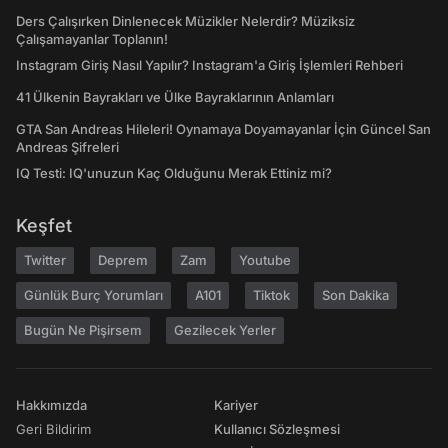
Ders Çalışırken Dinlenecek Müzikler Nelerdir? Müziksiz
Çalışamayanlar Toplanın!
Instagram Giriş Nasıl Yapılır? Instagram'a Giriş İşlemleri Rehberi
41 Ülkenin Bayrakları ve Ülke Bayraklarının Anlamları
GTA San Andreas Hileleri! Oynamaya Doyamayanlar İçin Güncel San
Andreas Şifreleri
IQ Testi: IQ'unuzun Kaç Olduğunu Merak Ettiniz mi?
Keşfet
Twitter
Deprem
Zam
Youtube
Günlük Burç Yorumları
A101
Tiktok
Son Dakika
Bugün Ne Pişirsem
Gezilecek Yerler
Hakkımızda
Kariyer
Geri Bildirim
Kullanıcı Sözleşmesi