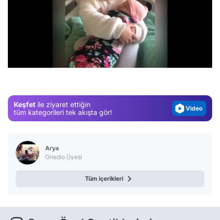
Video
/
Test
Gündem
Magazin
Keşfet
ile ziyaret ettiğin
Video
tüm kategorileri tek akışta gör!
Test
Arya
Onedio Üyesi
Tüm içerikleri