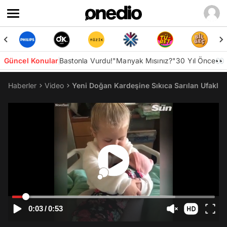
Güncel Konular
Bastonla Vurdu!
"Manyak Mısınız?"
30 Yıl Önce👀
Haberler
Video
Yeni Doğan Kardeşine Sıkıca Sarılan Ufaklı
0:03
/
0:53