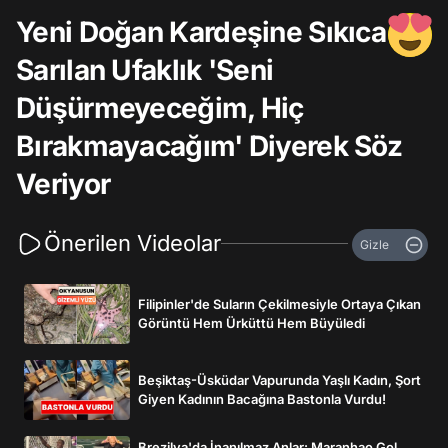
Yeni Doğan Kardeşine Sıkıca
Sarılan Ufaklık 'Seni
Düşürmeyeceğim, Hiç
Bırakmayacağım' Diyerek Söz
Veriyor
Önerilen Videolar
Gizle
Filipinler'de Suların Çekilmesiyle Ortaya Çıkan
Görüntü Hem Ürküttü Hem Büyüledi
Beşiktaş-Üsküdar Vapurunda Yaşlı Kadın, Şort
Giyen Kadının Bacağına Bastonla Vurdu!
Brezilya'da İnanılmaz Anlar: Maranhao Gol