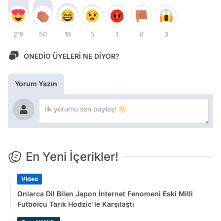
219
50
16
5
1
0
0
ONEDİO ÜYELERİ NE DİYOR?
Yorum Yazın
En Yeni İçerikler!
Video
Onlarca Dil Bilen Japon İnternet Fenomeni Eski Milli
Futbolcu Tarık Hodzic'le Karşılaştı