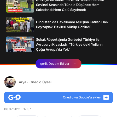
Sevinci Sırasında Tünele Düşünce Hem
Sakatlandı Hem Golü Sayılmadı
Hindistan’da Havalimanı Açılışına Katılan Halk
Peyzajdaki Bitkileri Söküp Götürdü
Sokak Röportajında Gurbetçi Türkiye ile
Avrupa'yı Kıyasladı: "Türkiye’deki Yolların
Çoğu Avrupa’da Yok"
İçerik Devam Ediyor
Arya
- Onedio Üyesi
Onedio’yu Google'a ekleyin
08.07.2021 - 17:37