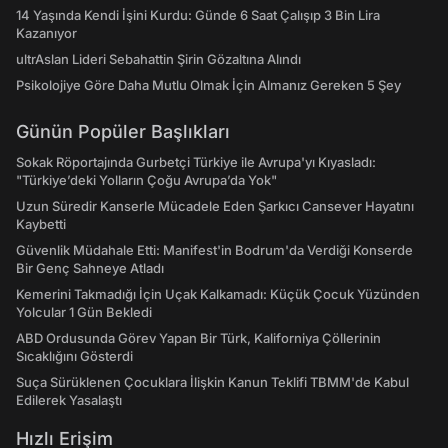
14 Yaşında Kendi İşini Kurdu: Günde 6 Saat Çalışıp 3 Bin Lira
Kazanıyor
ultrAslan Lideri Sebahattin Şirin Gözaltına Alındı
Psikolojiye Göre Daha Mutlu Olmak İçin Almanız Gereken 5 Şey
Günün Popüler Başlıkları
Sokak Röportajında Gurbetçi Türkiye ile Avrupa'yı Kıyasladı:
"Türkiye’deki Yolların Çoğu Avrupa’da Yok"
Uzun Süredir Kanserle Mücadele Eden Şarkıcı Cansever Hayatını
Kaybetti
Güvenlik Müdahale Etti: Manifest'in Bodrum'da Verdiği Konserde
Bir Genç Sahneye Atladı
Kemerini Takmadığı İçin Uçak Kalkamadı: Küçük Çocuk Yüzünden
Yolcular 1 Gün Bekledi
ABD Ordusunda Görev Yapan Bir Türk, Kaliforniya Çöllerinin
Sıcaklığını Gösterdi
Suça Sürüklenen Çocuklara İlişkin Kanun Teklifi TBMM'de Kabul
Edilerek Yasalaştı
Hızlı Erişim