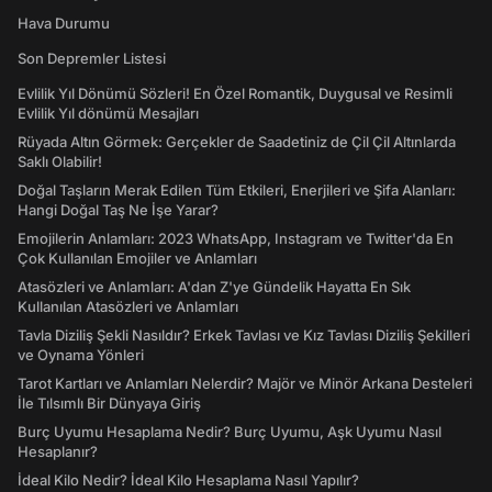
Hava Durumu
Son Depremler Listesi
Evlilik Yıl Dönümü Sözleri! En Özel Romantik, Duygusal ve Resimli
Evlilik Yıl dönümü Mesajları
Rüyada Altın Görmek: Gerçekler de Saadetiniz de Çil Çil Altınlarda
Saklı Olabilir!
Doğal Taşların Merak Edilen Tüm Etkileri, Enerjileri ve Şifa Alanları:
Hangi Doğal Taş Ne İşe Yarar?
Emojilerin Anlamları: 2023 WhatsApp, Instagram ve Twitter'da En
Çok Kullanılan Emojiler ve Anlamları
Atasözleri ve Anlamları: A'dan Z'ye Gündelik Hayatta En Sık
Kullanılan Atasözleri ve Anlamları
Tavla Diziliş Şekli Nasıldır? Erkek Tavlası ve Kız Tavlası Diziliş Şekilleri
ve Oynama Yönleri
Tarot Kartları ve Anlamları Nelerdir? Majör ve Minör Arkana Desteleri
İle Tılsımlı Bir Dünyaya Giriş
Burç Uyumu Hesaplama Nedir? Burç Uyumu, Aşk Uyumu Nasıl
Hesaplanır?
İdeal Kilo Nedir? İdeal Kilo Hesaplama Nasıl Yapılır?