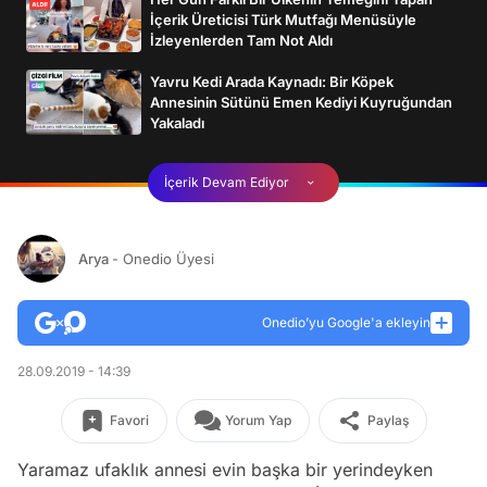
İçerik Üreticisi Türk Mutfağı Menüsüyle
İzleyenlerden Tam Not Aldı
Yavru Kedi Arada Kaynadı: Bir Köpek
Annesinin Sütünü Emen Kediyi Kuyruğundan
Yakaladı
İçerik Devam Ediyor
Arya
- Onedio Üyesi
Onedio’yu Google'a ekleyin
28.09.2019 - 14:39
Favori
Yorum Yap
Paylaş
Yaramaz ufaklık annesi evin başka bir yerindeyken