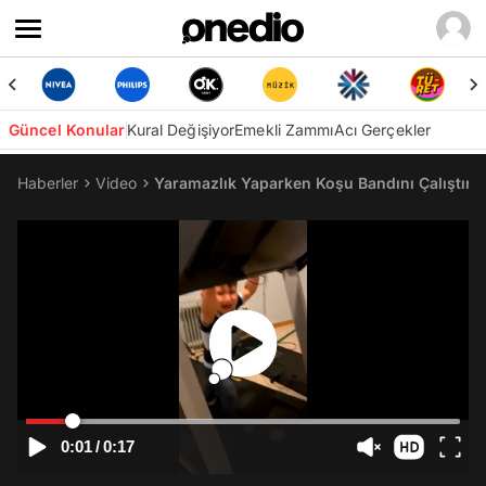
Güncel Konular
Kural Değişiyor
Emekli Zammı
Acı Gerçekler
Haberler
Video
Yaramazlık Yaparken Koşu Bandını Çalıştıra
0:01
/
0:17