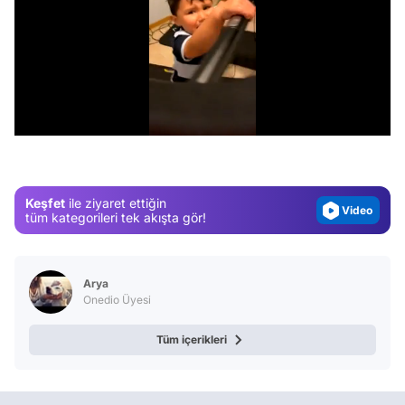
Video
/
Test
Gündem
Magazin
Keşfet
ile ziyaret ettiğin
Video
tüm kategorileri tek akışta gör!
Test
Arya
Onedio Üyesi
Tüm içerikleri