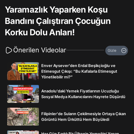
Yaramazlık Yaparken Koşu
Bandını Çalıştıran Çocuğun
Korku Dolu Anları!
Önerilen Videolar
Gizle
Enver Aysever'den Erdal Beşikçioğlu ve
Etimesgut Çıkışı: “Bu Kafalarla Etimesgut
Yönetilebilir mi?”
Anadolu'daki Yemek Fiyatlarının Ucuzluğu
Sosyal Medya Kullanıcılarını Hayrete Düşürdü
Filipinler'de Suların Çekilmesiyle Ortaya Çıkan
Görüntü Hem Ürküttü Hem Büyüledi
Her Gün Farklı Bir Ülkenin Yemeğini Yapan