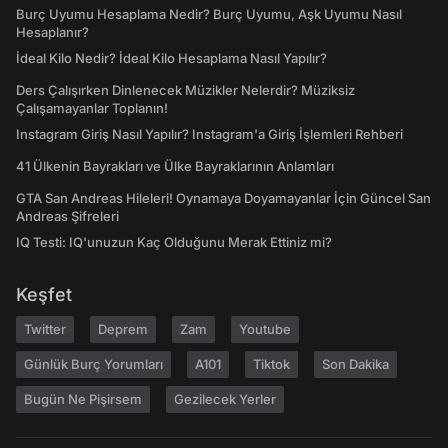
Burç Uyumu Hesaplama Nedir? Burç Uyumu, Aşk Uyumu Nasıl
Hesaplanır?
İdeal Kilo Nedir? İdeal Kilo Hesaplama Nasıl Yapılır?
Ders Çalışırken Dinlenecek Müzikler Nelerdir? Müziksiz
Çalışamayanlar Toplanın!
Instagram Giriş Nasıl Yapılır? Instagram'a Giriş İşlemleri Rehberi
41 Ülkenin Bayrakları ve Ülke Bayraklarının Anlamları
GTA San Andreas Hileleri! Oynamaya Doyamayanlar İçin Güncel San
Andreas Şifreleri
IQ Testi: IQ'unuzun Kaç Olduğunu Merak Ettiniz mi?
Keşfet
Twitter
Deprem
Zam
Youtube
Günlük Burç Yorumları
A101
Tiktok
Son Dakika
Bugün Ne Pişirsem
Gezilecek Yerler