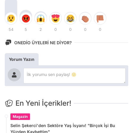
54
5
2
0
0
0
0
ONEDİO ÜYELERİ NE DİYOR?
Yorum Yazın
En Yeni İçerikler!
Magazin
Selin Şekerci'den Sektöre Yaş İsyanı! "Birçok İşi Bu
Yüzden Kaybettim"