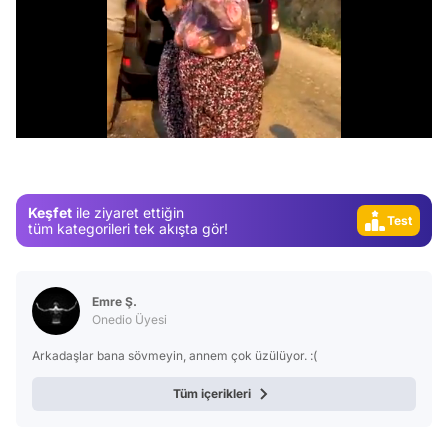
Video
Test
/
Gündem
Magazin
Video
Keşfet
ile ziyaret ettiğin
Test
tüm kategorileri tek akışta gör!
Emre Ş.
Onedio Üyesi
Arkadaşlar bana sövmeyin, annem çok üzülüyor. :(
Tüm içerikleri