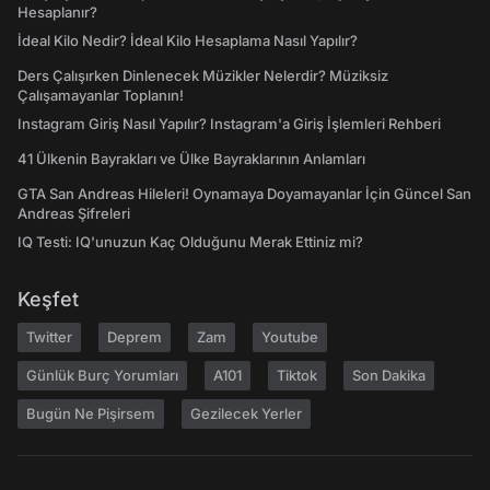
Hesaplanır?
İdeal Kilo Nedir? İdeal Kilo Hesaplama Nasıl Yapılır?
Ders Çalışırken Dinlenecek Müzikler Nelerdir? Müziksiz
Çalışamayanlar Toplanın!
Instagram Giriş Nasıl Yapılır? Instagram'a Giriş İşlemleri Rehberi
41 Ülkenin Bayrakları ve Ülke Bayraklarının Anlamları
GTA San Andreas Hileleri! Oynamaya Doyamayanlar İçin Güncel San
Andreas Şifreleri
IQ Testi: IQ'unuzun Kaç Olduğunu Merak Ettiniz mi?
Keşfet
Twitter
Deprem
Zam
Youtube
Günlük Burç Yorumları
A101
Tiktok
Son Dakika
Bugün Ne Pişirsem
Gezilecek Yerler