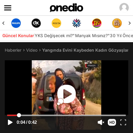
Güncel Konular
YKS Değişecek mi?
"Manyak Mısınız?"
30 Yıl Önc
Haberler
Video
Yangında Evini Kaybeden Kadın Gözyaşları
0:04
/
0:42