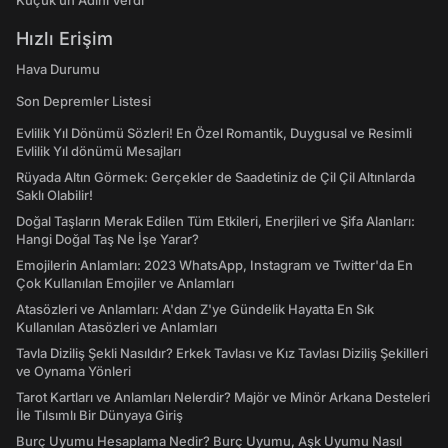
Küçük’ün Adını Verdi
Hızlı Erişim
Hava Durumu
Son Depremler Listesi
Evlilik Yıl Dönümü Sözleri! En Özel Romantik, Duygusal ve Resimli
Evlilik Yıl dönümü Mesajları
Rüyada Altın Görmek: Gerçekler de Saadetiniz de Çil Çil Altınlarda
Saklı Olabilir!
Doğal Taşların Merak Edilen Tüm Etkileri, Enerjileri ve Şifa Alanları:
Hangi Doğal Taş Ne İşe Yarar?
Emojilerin Anlamları: 2023 WhatsApp, Instagram ve Twitter'da En
Çok Kullanılan Emojiler ve Anlamları
Atasözleri ve Anlamları: A'dan Z'ye Gündelik Hayatta En Sık
Kullanılan Atasözleri ve Anlamları
Tavla Diziliş Şekli Nasıldır? Erkek Tavlası ve Kız Tavlası Diziliş Şekilleri
ve Oynama Yönleri
Tarot Kartları ve Anlamları Nelerdir? Majör ve Minör Arkana Desteleri
İle Tılsımlı Bir Dünyaya Giriş
Burç Uyumu Hesaplama Nedir? Burç Uyumu, Aşk Uyumu Nasıl