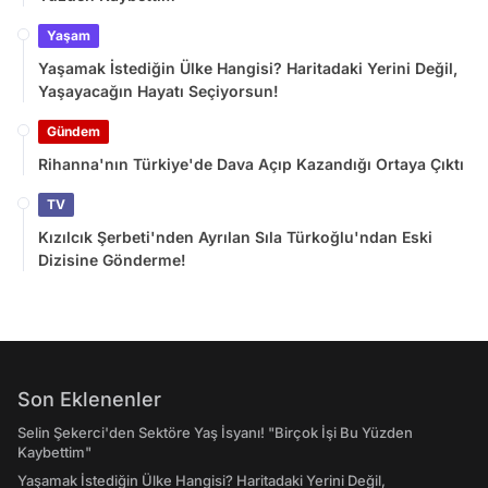
Yaşam
Yaşamak İstediğin Ülke Hangisi? Haritadaki Yerini Değil,
Yaşayacağın Hayatı Seçiyorsun!
Gündem
Rihanna'nın Türkiye'de Dava Açıp Kazandığı Ortaya Çıktı
TV
Kızılcık Şerbeti'nden Ayrılan Sıla Türkoğlu'ndan Eski
Dizisine Gönderme!
Son Eklenenler
Selin Şekerci'den Sektöre Yaş İsyanı! "Birçok İşi Bu Yüzden
Kaybettim"
Yaşamak İstediğin Ülke Hangisi? Haritadaki Yerini Değil,