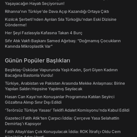
Yaşayacağın Hayatı Seçiyorsun!
Rihanna'nın Türkiye'de Dava Açıp Kazandığı Ortaya Çıktı
Kızılcık Şerbeti'nden Ayrılan Sıla Türkoğlu'ndan Eski Dizisine
Gönderme!
Her Şeyi Fazlasıyla Kafasına Takan 4 Burç
Sıfır Atık Vakfı Başkanı Samed Ağırbaş: "Doğmamış Çocukların
Kanında Mikroplastik Var"
Günün Popüler Başlıkları
Beşiktaş-Üsküdar Vapurunda Yaşlı Kadın, Şort Giyen Kadının
Bacağına Bastonla Vurdu!
Türkiye, Arabistan ve Pakistan Arasında Mekke Anlaşması: Birine
Yapılan Saldırı Hepsine Yapılmış Sayılacak
Hasan Can Kaya’nın Konuşanlar Programına Katılan Seyirci
Gözaltına Alınıp Sınır Dışı Edildi
‘Terörsüz Türkiye Yasası’ Teklifi Adalet Komisyonu'nda Kabul Edildi
Gazeteci Fatih Atik'ten Çarpıcı İddia: Çerçeve Yasa Selahattin
Demirtaş'ı Kapsıyor
Fatih Altaylı’dan Çok Konuşulacak İddia: ROK İtirafçı Oldu Cem