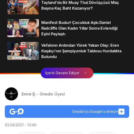
Tayland'da Bir Muay Thai Dövüşçüsü Maç
Başına Kaç Baht Kazanıyor?
Manifest Budur! Çocukluk Aşkı Daniel
Radcliffe Olan Kadın Yıllar Sonra Evlendiği
Eşini Paylaştı
Vefatının Ardından Yürek Yakan Olay: Eren
Kaşıkçı’nın Şampiyonluk Tablosu Hurdalıkta
Bulundu
İçerik Devam Ediyor
Emre Ş.
- Onedio Üyesi
Onedio’yu Google'a ekleyin
02.08.2021 - 13:49