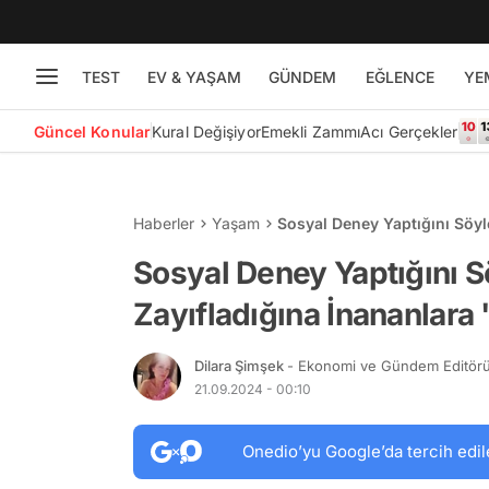
TEST
EV & YAŞAM
GÜNDEM
EĞLENCE
YE
Güncel Konular
Kural Değişiyor
Emekli Zammı
Acı Gerçekler
Haberler
Yaşam
Sosyal Deney Yaptığını Söyl
Dedi
Sosyal Deney Yaptığını 
Zayıfladığına İnananlara 
Dilara Şimşek
- Ekonomi ve Gündem Editör
21.09.2024 - 00:10
Onedio’yu Google’da tercih edil