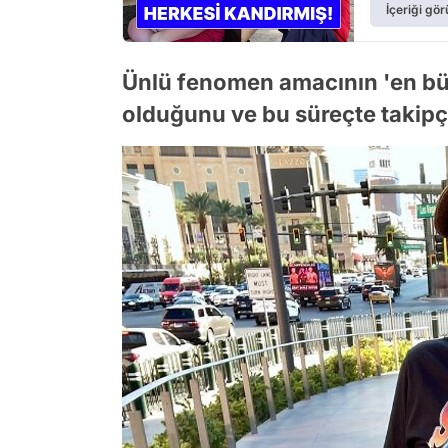
İçeriği gör
Ünlü fenomen amacının 'en b
olduğunu ve bu süreçte takipçi