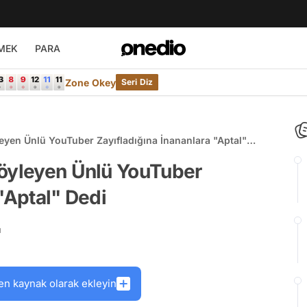
MEK
PARA
Zone Okey
Seri Diz
eyen Ünlü YouTuber Zayıfladığına İnananlara "Aptal"
Söyleyen Ünlü YouTuber
"Aptal" Dedi
ü
en kaynak olarak ekleyin