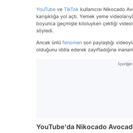
YouTube
ve
TikTok
kullanıcısı Nikocado Avo
karışıklığa yol açtı. Yemek yeme videolarıy
boyunca geçmişte kiloluyken çektiği videolar
söyledi.
Ancak ünlü
fenomen
son paylaştığı videoyla
olduğunu iddia ederek zayıfladığına inananl
İçeriği
YouTube'da Nikocado Avocado 