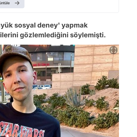
üntüle
üyük sosyal deney' yapmak
lerini gözlemlediğini söylemişti.