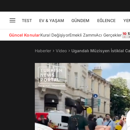
TEST
EV & YAŞAM
GÜNDEM
EĞLENCE
YE
Güncel Konular
Kural Değişiyor
Emekli Zammı
Acı Gerçekler
Haberler
Video
Ugandalı Müzisyen İstiklal C