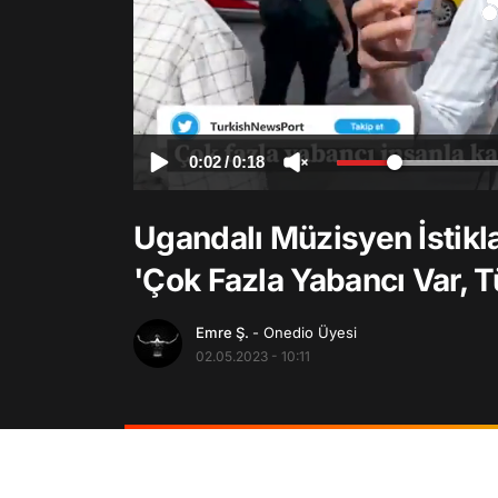
0:02
/
0:18
Ugandalı Müzisyen İstikl
'Çok Fazla Yabancı Var, 
Emre Ş.
- Onedio Üyesi
02.05.2023 - 10:11