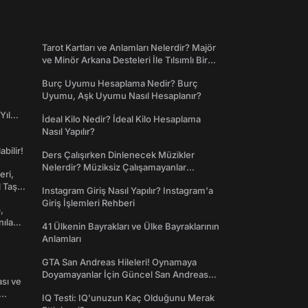
Tarot Kartları ve Anlamları Nelerdir? Majör
ve Minör Arkana Desteleri İle Tılsımlı Bir
Dünyaya Giriş
Burç Uyumu Hesaplama Nedir? Burç
Uyumu, Aşk Uyumu Nasıl Hesaplanır?
Yıl
İdeal Kilo Nedir? İdeal Kilo Hesaplama
Nasıl Yapılır?
abilir!
Ders Çalışırken Dinlenecek Müzikler
Nelerdir? Müziksiz Çalışamayanlar
eri,
Toplanın!
l Taş
Instagram Giriş Nasıl Yapılır? Instagram'a
Giriş İşlemleri Rehberi
,
nılan
41 Ülkenin Bayrakları ve Ülke Bayraklarının
Anlamları
GTA San Andreas Hileleri! Oynamaya
Doyamayanlar İçin Güncel San Andreas
ası ve
Şifreleri
IQ Testi: IQ'unuzun Kaç Olduğunu Merak