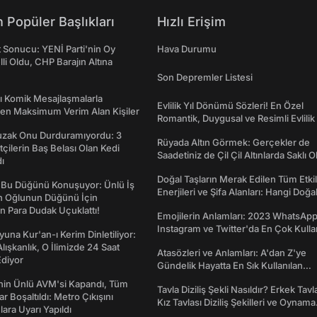
 Popüler Başlıkları
Hızlı Erişim
t Sonucu: YENİ Parti'nin Oy
Hava Durumu
lli Oldu, CHP Barajın Altına
Son Depremler Listesi
rı Komik Mesajlaşmalarla
Evlilik Yıl Dönümü Sözleri! En Özel
den Maksimum Verim Alan Kişiler
Romantik, Duygusal ve Resimli Evlilik 
dönümü Mesajları
Tuzak Onu Durduramıyordu: 3
Rüyada Altın Görmek: Gerçekler de
ftçilerin Baş Belası Olan Kedi
Saadetiniz de Çil Çil Altınlarda Saklı Ol
ı
Doğal Taşların Merak Edilen Tüm Etkil
 Bu Düğünü Konuşuyor: Ünlü İş
Enerjileri ve Şifa Alanları: Hangi Doğa
ın Oğlunun Düğünü İçin
Ne İşe Yarar?
 Para Dudak Uçuklattı!
Emojilerin Anlamları: 2023 WhatsApp
Instagram ve Twitter'da En Çok Kulla
una Kur'an-ı Kerim Dinletiliyor:
Emojiler ve Anlamları
 Alışkanlık, O İlimizde 24 Saat
Atasözleri ve Anlamları: A'dan Z'ye
diyor
Gündelik Hayatta En Sık Kullanılan
Atasözleri ve Anlamları
nin Ünlü AVM'si Kapandı, Tüm
Tavla Diziliş Şekli Nasıldır? Erkek Tavl
r Boşaltıldı: Metro Çıkışını
Kız Tavlası Diziliş Şekilleri ve Oynama
lara Uyarı Yapıldı
Yönleri