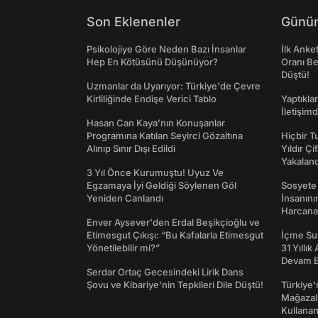
Son Eklenenler
Günün
Psikolojiye Göre Neden Bazı İnsanlar
İlk Anke
Hep En Kötüsünü Düşünüyor?
Oranı Be
Düştü!
Uzmanlar da Uyarıyor: Türkiye'de Çevre
Kirliliğinde Endişe Verici Tablo
Yaptıkla
İletişim
Hasan Can Kaya’nın Konuşanlar
Programına Katılan Seyirci Gözaltına
Hiçbir 
Alınıp Sınır Dışı Edildi
Yıldır Çi
Yakaland
3 Yıl Önce Kurumuştu! Uyuz Ve
Egzamaya İyi Geldiği Söylenen Göl
Sosyete
Yeniden Canlandı
İnsanın
Harcanan
Enver Aysever'den Erdal Beşikçioğlu ve
Etimesgut Çıkışı: “Bu Kafalarla Etimesgut
İçme Suy
Yönetilebilir mi?”
31 Yıllık
Devam E
Serdar Ortaç Gecesindeki Lirik Dans
Şovu ve Kibariye'nin Tepkileri Dile Düştü!
Türkiye'
Mağazala
Kullanan