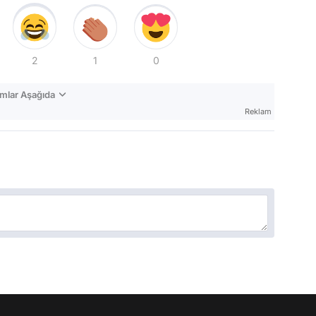
2
1
0
mlar Aşağıda
Reklam