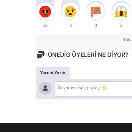
53
11
3
3
Yoru
ONEDİO ÜYELERİ NE DİYOR?
Yorum Yazın