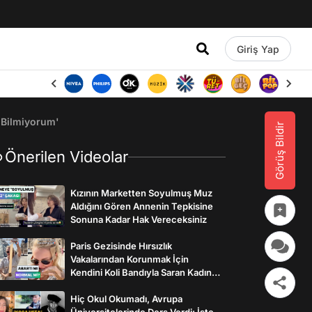
Giriş Yap
 Bilmiyorum'
Görüş Bildir
Önerilen Videolar
Kızının Marketten Soyulmuş Muz
Aldığını Gören Annenin Tepkisine
Sonuna Kadar Hak Vereceksiniz
Paris Gezisinde Hırsızlık
Vakalarından Korunmak İçin
Kendini Koli Bandıyla Saran Kadının
İlginç Önlemleri
Hiç Okul Okumadı, Avrupa
Üniversitelerinde Ders Verdi: İşte