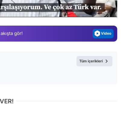
Test
Gündem
Magazin
 akışta gör!
Video
Test
Tüm içerikleri
 VER!