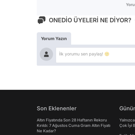
Yoru
ONEDİO ÜYELERİ NE DİYOR?
Yorum Yazın
Son Eklenenler
Günün
Altın Fiyatında Son 28 Haftanın Rekoru
Yalnızca
Kırıldı: 7 Ağustos Cuma Gram Altın Fiyatı
Çok İyi B
Ne Kadar?