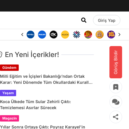
Giriş Yap
Görüş Bildir
En Yeni İçerikler!
Gündem
Milli Eğitim ve İçişleri Bakanlığı’ndan Ortak
Karar: Yeni Dönemde Tüm Okullardaki Kurallar
Değişiyor
Yaşam
Koca Ülkede Tüm Sular Zehirli Çıktı:
Temizlemesi Asırlar Sürecek
Magazin
Yıllar Sonra Ortaya Çıktı: Poyraz Karayel'in