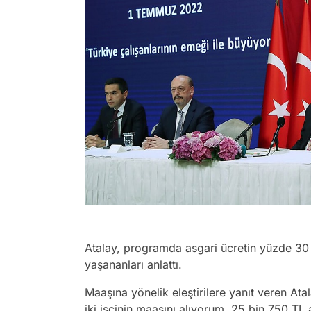
Atalay, programda asgari ücretin yüzde 30
yaşananları anlattı.
Maaşına yönelik eleştirilere yanıt veren Ata
iki işçinin maaşını alıyorum. 25 bin 750 TL