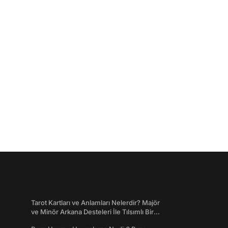
Tarot Kartları ve Anlamları Nelerdir? Majör
ve Minör Arkana Desteleri İle Tılsımlı Bir
Dünyaya Giriş