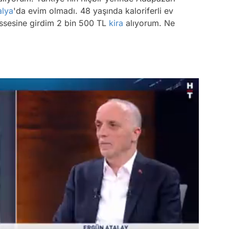
alya
'da evim olmadı. 48 yaşında kaloriferli ev
issesine girdim 2 bin 500 TL
kira
alıyorum. Ne