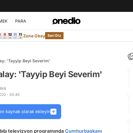
MEK
PARA
Zone Okey
Seri Diz
ay: 'Tayyip Beyi Severim'
alay: 'Tayyip Beyi Severim'
törü
022 - 00:45
en kaynak olarak ekleyin
ldığı televizyon programında
Cumhurbaşkanı