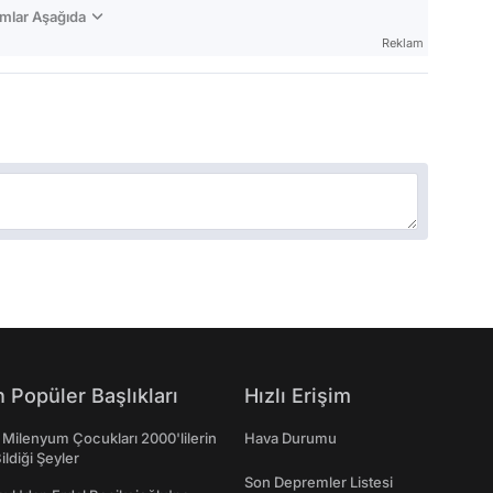
mlar Aşağıda
Reklam
 Popüler Başlıkları
Hızlı Erişim
 Milenyum Çocukları 2000'lilerin
Hava Durumu
ildiği Şeyler
Son Depremler Listesi