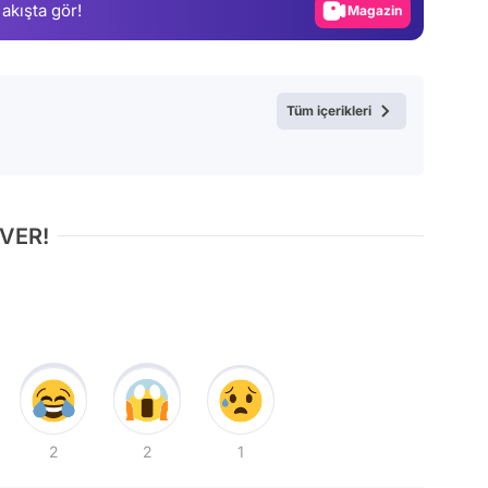
 akışta gör!
Video
Test
Tüm içerikleri
 VER!
2
2
1