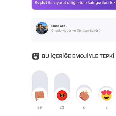
Keşfet
ile ziyaret ettiğin
tüm kategorileri tek
Emre Ordu
Onedio Haber ve Gündem Editörü
BU İÇERİĞE EMOJİYLE TEPKİ
39
33
6
3