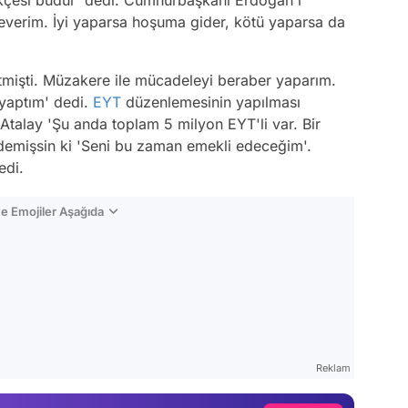
everim. İyi yaparsa hoşuma gider, kötü yaparsa da
tmişti. Müzakere ile mücadeleyi beraber yaparım.
g yaptım' dedi.
EYT
düzenlemesinin yapılması
Atalay 'Şu anda toplam 5 milyon EYT'li var. Bir
demişsin ki 'Seni bu zaman emekli edeceğim'.
edi.
e Emojiler Aşağıda
Video
Test
Gündem
Reklam
Magazin