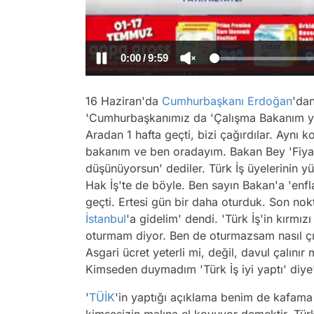
/
16 Haziran'da
Cumhurbaşkanı Erdoğan
'dan
'Cumhurbaşkanımız da 'Çalışma Bakanım yu
Aradan 1 hafta geçti, bizi çağırdılar. Aynı 
bakanım ve ben oradayım. Bakan Bey 'Fiyat 
düşünüyorsun' dediler. Türk İş üyelerinin 
Hak İş'te de böyle. Ben sayın Bakan'a 'en
geçti. Ertesi gün bir daha oturduk. Son n
İstanbul
'a gidelim' dendi. 'Türk İş'in kırm
oturmam diyor. Ben de oturmazsam nasıl çı
Asgari ücret yeterli mi, değil, davul çalınır 
Kimseden duymadım 'Türk İş iyi yaptı' diy
'
TÜİK
'in yaptığı açıklama benim de kafama 
kimsesizin malına el koyuyor demektir, Tü