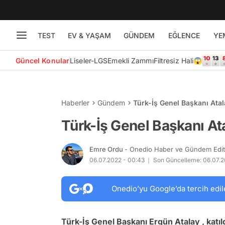
TEST
EV & YAŞAM
GÜNDEM
EĞLENCE
YE
Güncel Konular
Liseler-LGS
Emekli Zammı
Filtresiz Hali😱
Haberler
Gündem
Türk-İş Genel Başkanı Atal
Türk-İş Genel Başkanı At
Emre Ordu
- Onedio Haber ve Gündem Edi
06.07.2022 - 00:43
Son Güncelleme: 06.07.2
Onedio’yu Google’da tercih edil
Türk-İş Genel Başkanı Ergün Atalay , katı