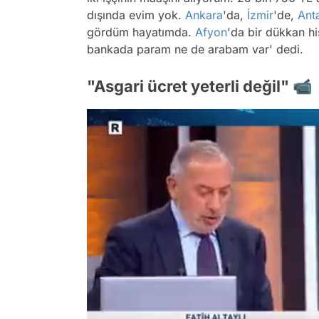
dışında evim yok.
Ankara
'da,
İzmir
'de,
Ant
gördüm hayatımda.
Afyon
'da bir dükkan h
bankada param ne de arabam var' dedi.
"Asgari ücret yeterli değil" 📹