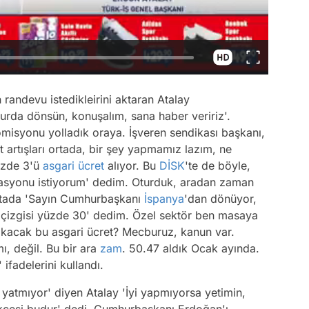
 randevu istedikleirini aktaran Atalay
rda dönsün, konuşalım, sana haber veririz'.
komisyonu yolladık oraya. İşveren sendikası başkanı,
artışları ortada, bir şey yapmamız lazım, ne
yüzde 3'ü
asgari ücret
alıyor. Bu
DİSK
'te de böyle,
flasyonu istiyorum' dedim. Oturduk, aradan zaman
oktada 'Sayın Cumhurbaşkanı
İspanya
'dan dönüyor,
ızı çizgisi yüzde 30' dedim. Özel sektör ben masaya
kacak bu asgari ücret? Mecburuz, kanun var.
mı, değil. Bu bir ara
zam
. 50.47 aldık Ocak ayında.
e'
ifadelerini kullandı.
yatmıyor' diyen Atalay 'İyi yapmıyorsa yetimin,
rkçesi budur' dedi. Cumhurbaşkanı Erdoğan'ı