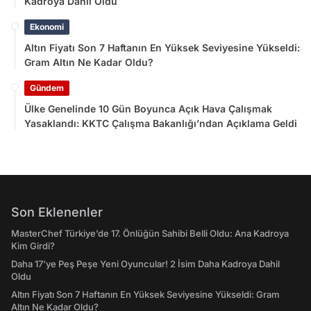
Kadroya Dahil Oldu
Ekonomi
Altın Fiyatı Son 7 Haftanın En Yüksek Seviyesine Yükseldi:
Gram Altın Ne Kadar Oldu?
Gündem
Ülke Genelinde 10 Gün Boyunca Açık Hava Çalışmak
Yasaklandı: KKTC Çalışma Bakanlığı’ndan Açıklama Geldi
Son Eklenenler
MasterChef Türkiye’de 17. Önlüğün Sahibi Belli Oldu: Ana Kadroya
Kim Girdi?
Daha 17'ye Peş Peşe Yeni Oyuncular! 2 İsim Daha Kadroya Dahil
Oldu
Altın Fiyatı Son 7 Haftanın En Yüksek Seviyesine Yükseldi: Gram
Altın Ne Kadar Oldu?