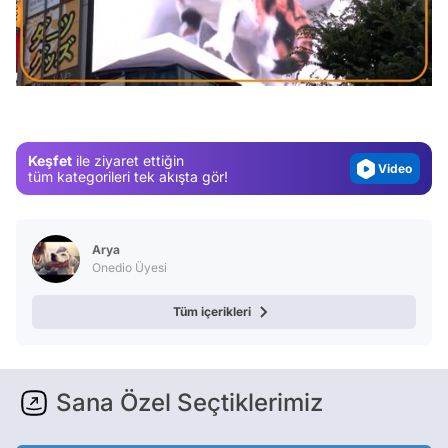
Video
/
Test
Gündem
Magazin
Keşfet
ile ziyaret ettiğin
Video
tüm kategorileri tek akışta gör!
Test
Arya
Onedio Üyesi
Tüm içerikleri
Sana Özel Seçtiklerimiz