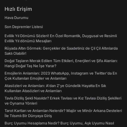
Hızlı Erişim
Hava Durumu
Son Depremler Listesi
Evlilik Yıl Dönümü Sözleri! En Özel Romantik, Duygusal ve Resimli
Evlilik Yıl dönümü Mesajları
Rüyada Altın Görmek: Gerçekler de Saadetiniz de Çil Çil Altınlarda
Saklı Olabilir!
Doğal Taşların Merak Edilen Tüm Etkileri, Enerjileri ve Şifa Alanları:
Hangi Doğal Taş Ne İşe Yarar?
Emojilerin Anlamları: 2023 WhatsApp, Instagram ve Twitter'da En
Çok Kullanılan Emojiler ve Anlamları
Atasözleri ve Anlamları: A'dan Z'ye Gündelik Hayatta En Sık
Kullanılan Atasözleri ve Anlamları
Tavla Diziliş Şekli Nasıldır? Erkek Tavlası ve Kız Tavlası Diziliş Şekilleri
ve Oynama Yönleri
Tarot Kartları ve Anlamları Nelerdir? Majör ve Minör Arkana Desteleri
İle Tılsımlı Bir Dünyaya Giriş
Burç Uyumu Hesaplama Nedir? Burç Uyumu, Aşk Uyumu Nasıl