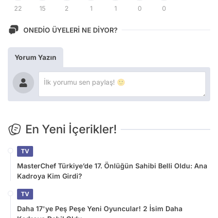
22
15
2
1
1
0
0
ONEDİO ÜYELERİ NE DİYOR?
Yorum Yazın
En Yeni İçerikler!
TV
MasterChef Türkiye’de 17. Önlüğün Sahibi Belli Oldu: Ana
Kadroya Kim Girdi?
TV
Daha 17'ye Peş Peşe Yeni Oyuncular! 2 İsim Daha