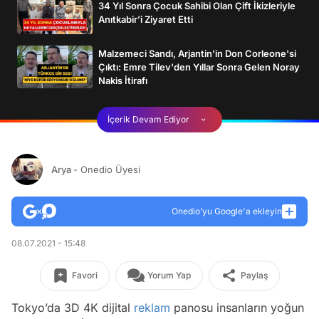
34 Yıl Sonra Çocuk Sahibi Olan Çift İkizleriyle
Anıtkabir’i Ziyaret Etti
Malzemeci Sandı, Arjantin'in Don Corleone'si
Çıktı: Emre Tilev'den Yıllar Sonra Gelen Noray
Nakis İtirafı
İçerik Devam Ediyor
Arya
- Onedio Üyesi
Onedio’yu Google'a ekleyin
08.07.2021 - 15:48
Favori
Yorum Yap
Paylaş
Tokyo’da 3D 4K dijital
reklam
panosu insanların yoğun