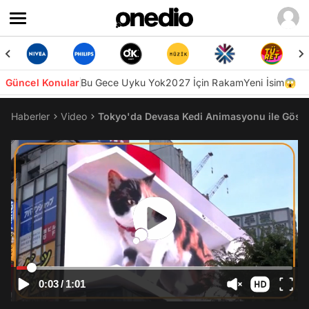
Güncel Konular
Bu Gece Uyku Yok
2027 İçin Rakam
Yeni İsim😱
Haberler
Video
Tokyo'da Devasa Kedi Animasyonu ile Göst
0:03
/
1:01