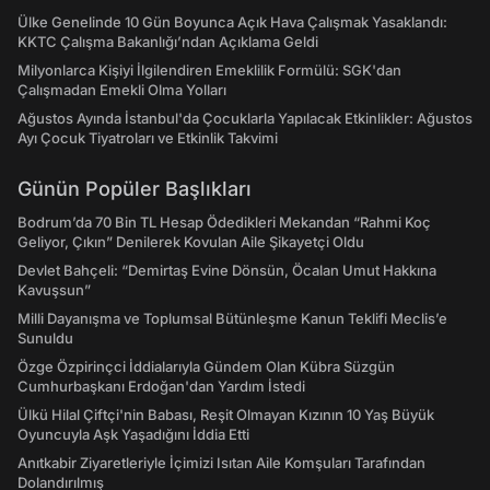
Ülke Genelinde 10 Gün Boyunca Açık Hava Çalışmak Yasaklandı:
KKTC Çalışma Bakanlığı’ndan Açıklama Geldi
Milyonlarca Kişiyi İlgilendiren Emeklilik Formülü: SGK'dan
Çalışmadan Emekli Olma Yolları
Ağustos Ayında İstanbul'da Çocuklarla Yapılacak Etkinlikler: Ağustos
Ayı Çocuk Tiyatroları ve Etkinlik Takvimi
Günün Popüler Başlıkları
Bodrum’da 70 Bin TL Hesap Ödedikleri Mekandan “Rahmi Koç
Geliyor, Çıkın” Denilerek Kovulan Aile Şikayetçi Oldu
Devlet Bahçeli: “Demirtaş Evine Dönsün, Öcalan Umut Hakkına
Kavuşsun”
Milli Dayanışma ve Toplumsal Bütünleşme Kanun Teklifi Meclis’e
Sunuldu
Özge Özpirinçci İddialarıyla Gündem Olan Kübra Süzgün
Cumhurbaşkanı Erdoğan'dan Yardım İstedi
Ülkü Hilal Çiftçi'nin Babası, Reşit Olmayan Kızının 10 Yaş Büyük
Oyuncuyla Aşk Yaşadığını İddia Etti
Anıtkabir Ziyaretleriyle İçimizi Isıtan Aile Komşuları Tarafından
Dolandırılmış