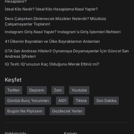
Hesaplanır?
İdeal Kilo Nedir? İdeal Kilo Hesaplama Nasıl Yapılır?
Ders Çalışırken Dinlenecek Müzikler Nelerdir? Müziksiz
Çalışamayanlar Toplanın!
Instagram Giriş Nasıl Yapılır? Instagram'a Giriş İşlemleri Rehberi
41 Ülkenin Bayrakları ve Ülke Bayraklarının Anlamları
GTA San Andreas Hileleri! Oynamaya Doyamayanlar İçin Güncel San
Andreas Şifreleri
IQ Testi: IQ'unuzun Kaç Olduğunu Merak Ettiniz mi?
Keşfet
Twitter
Deprem
Zam
Youtube
Günlük Burç Yorumları
A101
Tiktok
Son Dakika
Bugün Ne Pişirsem
Gezilecek Yerler
Hakkımızda
Kariyer