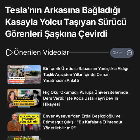
Tesla'nın Arkasına Bağladığı
Kasayla Yolcu Taşıyan Sürücü
Görenleri Şaşkına Çevirdi
Önerilen Videolar
Gizle
Bir İçerik Üreticisi Babasının Yanlışlıkla Aldığı
Taşlık Araziden Yıllar İçinde Orman
Yaratmasını Anlattı
Hiç Okul Okumadı, Avrupa Üniversitelerinde
Ders Verdi: İşte Koca Usta Hayri Dev'in
Hikayesi
Enver Aysever'den Erdal Beşikçioğlu ve
Etimesgut Çıkışı: “Bu Kafalarla Etimesgut
Yönetilebilir mi?”