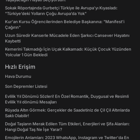
Sokak Röportajında Gurbetçi Türkiye ile Avrupa'yı Kıyasladı:
"Türkiye’deki Yolların Çoğu Avrupa’da Yok"
Kur'an Kursu Öğrencilerinden Belediye Başkanına: "Manifest’i
Çağırın"
Uzun Süredir Kanserle Mücadele Eden Şarkıcı Cansever Hayatını
Kaybetti
Kemerini Takmadığı İçin Uçak Kalkamadı: Küçük Çocuk Yüzünden
Yolcular 1 Gün Bekledi
Hızlı Erişim
Hava Durumu
Son Depremler Listesi
Evlilik Yıl Dönümü Sözleri! En Özel Romantik, Duygusal ve Resimli
Evlilik Yıl dönümü Mesajları
Rüyada Altın Görmek: Gerçekler de Saadetiniz de Çil Çil Altınlarda
Saklı Olabilir!
Doğal Taşların Merak Edilen Tüm Etkileri, Enerjileri ve Şifa Alanları:
Hangi Doğal Taş Ne İşe Yarar?
Emojilerin Anlamları: 2023 WhatsApp, Instagram ve Twitter'da En