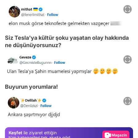
Siz Tesla'ya kültür şoku yaşatan olay hakkında
ne düşünüyorsunuz?
Buyurun yorumlara!
Video
Test
Gündem
Keşfet
ile ziyaret ettiğin
Magazin
tüm kategorileri tek akışta gör!