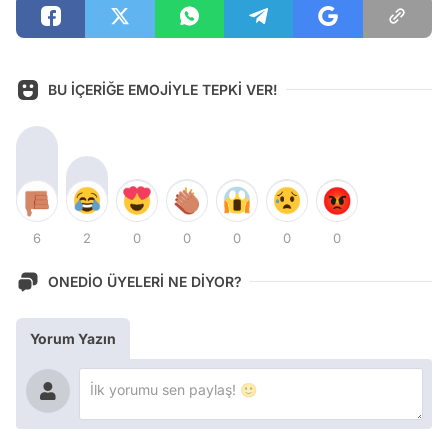
BU İÇERİĞE EMOJİYLE TEPKİ VER!
6
2
0
0
0
0
0
ONEDİO ÜYELERİ NE DİYOR?
Yorum Yazın