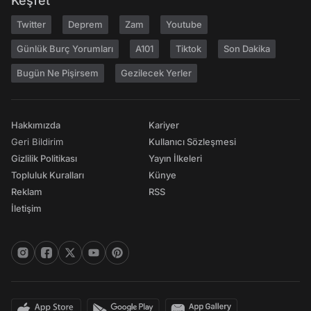
Keşfet
Twitter
Deprem
Zam
Youtube
Günlük Burç Yorumları
A101
Tiktok
Son Dakika
Bugün Ne Pişirsem
Gezilecek Yerler
Hakkımızda
Kariyer
Geri Bildirim
Kullanıcı Sözleşmesi
Gizlilik Politikası
Yayın İlkeleri
Topluluk Kuralları
Künye
Reklam
RSS
İletişim