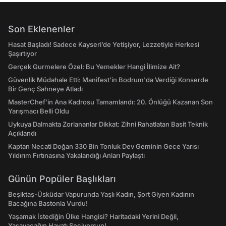
Son Eklenenler
Hasat Başladı! Sadece Kayseri’de Yetişiyor, Lezzetiyle Herkesi
Şaşırtıyor
Gerçek Gurmelere Özel: Bu Yemekler Hangi İlimize Ait?
Güvenlik Müdahale Etti: Manifest'in Bodrum'da Verdiği Konserde
Bir Genç Sahneye Atladı
MasterChef’in Ana Kadrosu Tamamlandı: 20. Önlüğü Kazanan Son
Yarışmacı Belli Oldu
Uykuya Dalmakta Zorlananlar Dikkat: Zihni Rahatlatan Basit Teknik
Açıklandı
Kaptan Necati Doğan 330 Bin Tonluk Dev Geminin Gece Yarısı
Yıldırım Fırtınasına Yakalandığı Anları Paylaştı
Günün Popüler Başlıkları
Beşiktaş-Üsküdar Vapurunda Yaşlı Kadın, Şort Giyen Kadının
Bacağına Bastonla Vurdu!
Yaşamak İstediğin Ülke Hangisi? Haritadaki Yerini Değil,
Yaşayacağın Hayatı Seçiyorsun!