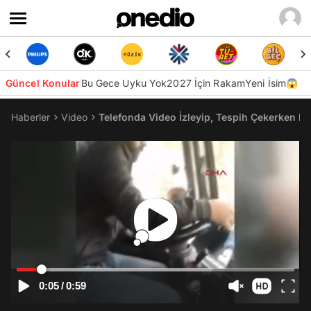
Güncel Konular
Bu Gece Uyku Yok
2027 İçin Rakam
Yeni İsim😱
Haberler
Video
Telefonda Video İzleyip, Tespih Çekerken M
0:05
/
0:59