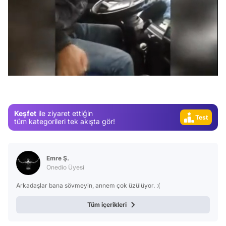
Video
Test
/
Gündem
Magazin
Video
Keşfet
ile ziyaret ettiğin
Test
tüm kategorileri tek akışta gör!
Emre Ş.
Onedio Üyesi
Arkadaşlar bana sövmeyin, annem çok üzülüyor. :(
Tüm içerikleri