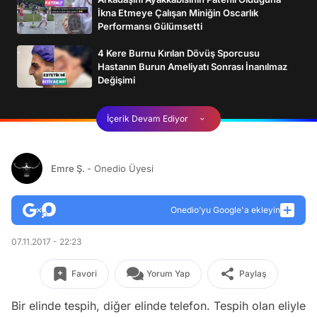
İkna Etmeye Çalışan Miniğin Oscarlık
Performansı Gülümsetti
4 Kere Burnu Kırılan Dövüş Sporcusu
Hastanın Burun Ameliyatı Sonrası İnanılmaz
Değişimi
İçerik Devam Ediyor
Emre Ş.
- Onedio Üyesi
Onedio’yu Google'a ekleyin
07.11.2017 - 22:23
Favori
Yorum Yap
Paylaş
Bir elinde tespih, diğer elinde telefon. Tespih olan eliyle