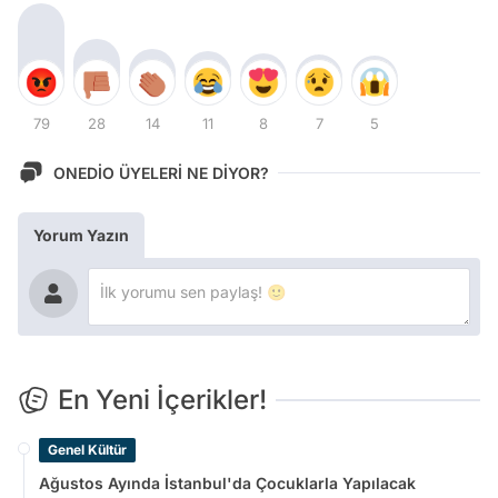
79
28
14
11
8
7
5
ONEDİO ÜYELERİ NE DİYOR?
Yorum Yazın
En Yeni İçerikler!
Genel Kültür
Ağustos Ayında İstanbul'da Çocuklarla Yapılacak