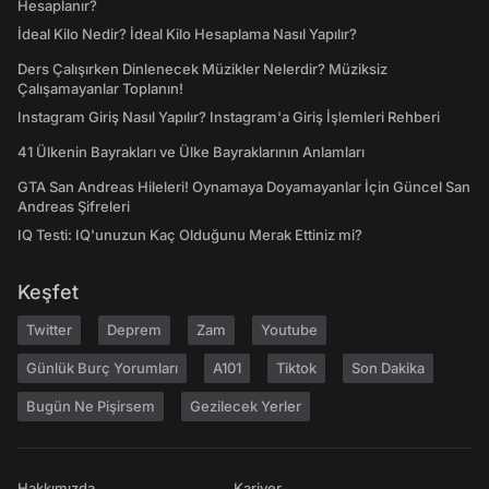
Hesaplanır?
İdeal Kilo Nedir? İdeal Kilo Hesaplama Nasıl Yapılır?
Ders Çalışırken Dinlenecek Müzikler Nelerdir? Müziksiz
Çalışamayanlar Toplanın!
Instagram Giriş Nasıl Yapılır? Instagram'a Giriş İşlemleri Rehberi
41 Ülkenin Bayrakları ve Ülke Bayraklarının Anlamları
GTA San Andreas Hileleri! Oynamaya Doyamayanlar İçin Güncel San
Andreas Şifreleri
IQ Testi: IQ'unuzun Kaç Olduğunu Merak Ettiniz mi?
Keşfet
Twitter
Deprem
Zam
Youtube
Günlük Burç Yorumları
A101
Tiktok
Son Dakika
Bugün Ne Pişirsem
Gezilecek Yerler
Hakkımızda
Kariyer