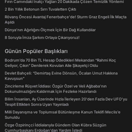
Fırın Camındaki İnatçı Yağları 20 Dakikada Çözen Temizlik Yöntemi
2 Bin Yıllık Betonun Sırrı Tuvaletten Çıktı
Rövanş Öncesi Avantaj Fenerbahçe'de! Sturm Graz Engeli İlk Maçta
Aşıldı
Dünya’nın Ağırlığını Ölçmek İçin Bir Dağ Kullandılar
8 Soruyla İmza Şarkını Ortaya Çıkarıyoruz!
Günün Popüler Başlıkları
Bodrum’da 70 Bin TL Hesap Ödedikleri Mekandan “Rahmi Koç
Geliyor, Çıkın” Denilerek Kovulan Aile Şikayetçi Oldu
Devlet Bahçeli: “Demirtaş Evine Dönsün, Öcalan Umut Hakkına
Kavuşsun”
Zincirleme Rüşvet İddiası: Özgür Özel ve Veli Ağbaba’nın
Dokunulmazlığını Kaldırmak İçin Fezleke Hazırlandı
Bilim İnsanları, Ay Üzerinde Hızla İlerleyen 20'den Fazla Dev UFO'yu
Tespit Ettikten Sonra Uyarı Yayınladı
Milli Dayanışma ve Toplumsal Bütünleşme Kanun Teklifi Meclis’e
Sunuldu
Özge Özpirinçci İddialarıyla Gündem Olan Kübra Süzgün
Cumhurbaşkanı Erdoğan'dan Yardım İstedi