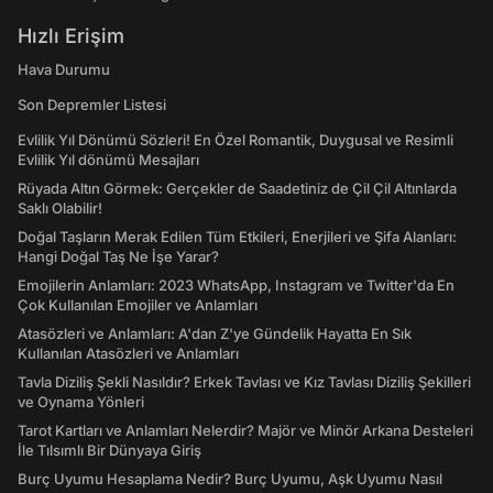
Hızlı Erişim
Hava Durumu
Son Depremler Listesi
Evlilik Yıl Dönümü Sözleri! En Özel Romantik, Duygusal ve Resimli
Evlilik Yıl dönümü Mesajları
Rüyada Altın Görmek: Gerçekler de Saadetiniz de Çil Çil Altınlarda
Saklı Olabilir!
Doğal Taşların Merak Edilen Tüm Etkileri, Enerjileri ve Şifa Alanları:
Hangi Doğal Taş Ne İşe Yarar?
Emojilerin Anlamları: 2023 WhatsApp, Instagram ve Twitter'da En
Çok Kullanılan Emojiler ve Anlamları
Atasözleri ve Anlamları: A'dan Z'ye Gündelik Hayatta En Sık
Kullanılan Atasözleri ve Anlamları
Tavla Diziliş Şekli Nasıldır? Erkek Tavlası ve Kız Tavlası Diziliş Şekilleri
ve Oynama Yönleri
Tarot Kartları ve Anlamları Nelerdir? Majör ve Minör Arkana Desteleri
İle Tılsımlı Bir Dünyaya Giriş
Burç Uyumu Hesaplama Nedir? Burç Uyumu, Aşk Uyumu Nasıl