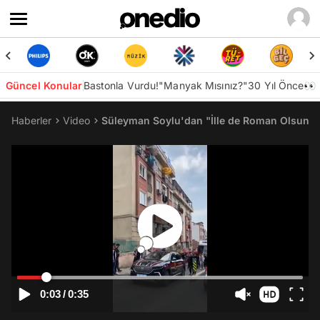
Güncel Konular
Bastonla Vurdu!
"Manyak Mısınız?"
30 Yıl Önce👀
Haberler
Video
Süleyman Soylu'dan "İlle de Roman Olsun" 
0:03
/
0:35