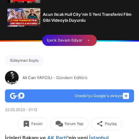
Acun Ilıcalı Hull City’nin 5 Yeni Transferini Film
Gibi Videoyla Duyurdu
İçerik Devam Ediyor
Süleyman Soylu
Ali Can YAYCILI
- Gündem Editörü
Onedio’yu Google'a ekleyin
22.05.2023 - 01:12
Favori
Yorum Yap
Paylaş
İçişleri Bakanı ve
AK Parti
'nin yeni
İstanbul