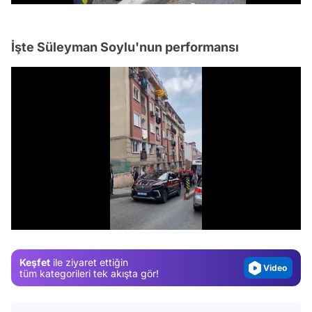
İşte Süleyman Soylu'nun performansı
Video
Test
/
Gündem
Magazin
Keşfet
ile ziyaret ettiğin
Video
tüm kategorileri tek akışta gör!
Test