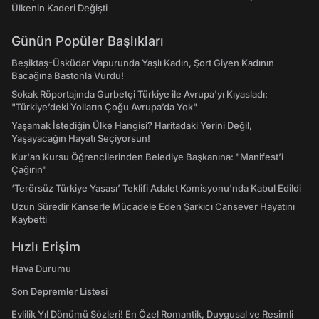
Ülkenin Kaderi Değişti
Günün Popüler Başlıkları
Beşiktaş-Üsküdar Vapurunda Yaşlı Kadın, Şort Giyen Kadının
Bacağına Bastonla Vurdu!
Sokak Röportajında Gurbetçi Türkiye ile Avrupa'yı Kıyasladı:
"Türkiye’deki Yolların Çoğu Avrupa’da Yok"
Yaşamak İstediğin Ülke Hangisi? Haritadaki Yerini Değil,
Yaşayacağın Hayatı Seçiyorsun!
Kur'an Kursu Öğrencilerinden Belediye Başkanına: "Manifest’i
Çağırın"
‘Terörsüz Türkiye Yasası’ Teklifi Adalet Komisyonu'nda Kabul Edildi
Uzun Süredir Kanserle Mücadele Eden Şarkıcı Cansever Hayatını
Kaybetti
Hızlı Erişim
Hava Durumu
Son Depremler Listesi
Evlilik Yıl Dönümü Sözleri! En Özel Romantik, Duygusal ve Resimli