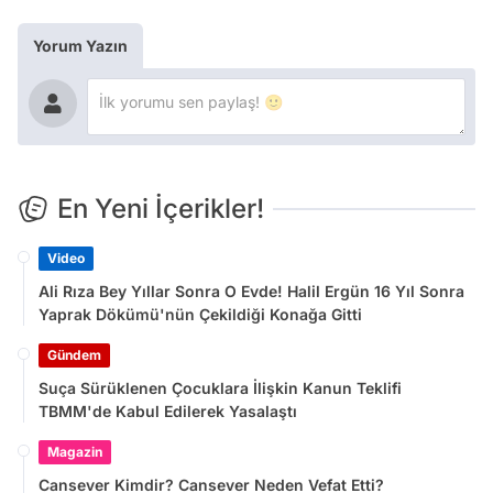
Yorum Yazın
En Yeni İçerikler!
Video
Ali Rıza Bey Yıllar Sonra O Evde! Halil Ergün 16 Yıl Sonra
Yaprak Dökümü'nün Çekildiği Konağa Gitti
Gündem
Suça Sürüklenen Çocuklara İlişkin Kanun Teklifi
TBMM'de Kabul Edilerek Yasalaştı
Magazin
Cansever Kimdir? Cansever Neden Vefat Etti?