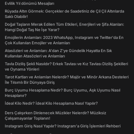
Evlilik Yıl dönümü Mesajları
Rüyada Altın Görmek: Gerçekler de Saadetiniz de Çil Çil Altınlarda
Saklı Olabilir!
Doğal Taşların Merak Edilen Tüm Etkileri, Enerjileri ve Şifa Alanları:
Hangi Doğal Taş Ne İşe Yarar?
Emojilerin Anlamları: 2023 WhatsApp, Instagram ve Twitter'da En
Çok Kullanılan Emojiler ve Anlamları
Atasözleri ve Anlamları: A'dan Z'ye Gündelik Hayatta En Sık
Kullanılan Atasözleri ve Anlamları
Tavla Diziliş Şekli Nasıldır? Erkek Tavlası ve Kız Tavlası Diziliş Şekilleri
ve Oynama Yönleri
Tarot Kartları ve Anlamları Nelerdir? Majör ve Minör Arkana Desteleri
İle Tılsımlı Bir Dünyaya Giriş
Burç Uyumu Hesaplama Nedir? Burç Uyumu, Aşk Uyumu Nasıl
Hesaplanır?
İdeal Kilo Nedir? İdeal Kilo Hesaplama Nasıl Yapılır?
Ders Çalışırken Dinlenecek Müzikler Nelerdir? Müziksiz
Çalışamayanlar Toplanın!
Instagram Giriş Nasıl Yapılır? Instagram'a Giriş İşlemleri Rehberi