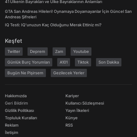
41 Ülkenin Bayrakları ve Ülke Bayraklarının Anlamları
GTA San Andreas Hileleri! Oynamaya Doyamayanlar İçin Güncel San
Andreas Şifreleri
IQ Testi: IQ'unuzun Kaç Olduğunu Merak Ettiniz mi?
Keşfet
Twitter
Deprem
Zam
Youtube
Günlük Burç Yorumları
A101
Tiktok
Son Dakika
Bugün Ne Pişirsem
Gezilecek Yerler
Hakkımızda
Kariyer
Geri Bildirim
Kullanıcı Sözleşmesi
Gizlilik Politikası
Yayın İlkeleri
Topluluk Kuralları
Künye
Reklam
RSS
İletişim