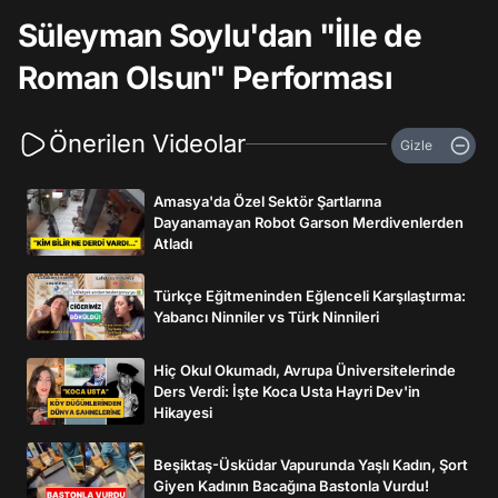
Süleyman Soylu'dan "İlle de
Roman Olsun" Performası
Önerilen Videolar
Gizle
Amasya'da Özel Sektör Şartlarına
Dayanamayan Robot Garson Merdivenlerden
Atladı
Türkçe Eğitmeninden Eğlenceli Karşılaştırma:
Yabancı Ninniler vs Türk Ninnileri
Hiç Okul Okumadı, Avrupa Üniversitelerinde
Ders Verdi: İşte Koca Usta Hayri Dev'in
Hikayesi
Beşiktaş-Üsküdar Vapurunda Yaşlı Kadın, Şort
Giyen Kadının Bacağına Bastonla Vurdu!