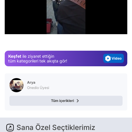
Video
Test
/
Gündem
Magazin
Video
Keşfet
ile ziyaret ettiğin
Test
tüm kategorileri tek akışta gör!
Arya
Onedio Üyesi
Tüm içerikleri
Sana Özel Seçtiklerimiz