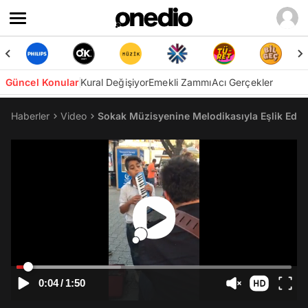
Güncel Konular
Kural Değişiyor
Emekli Zammı
Acı Gerçekler
Haberler
Video
Sokak Müzisyenine Melodikasıyla Eşlik Ed
0:04
/
1:50