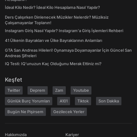
İdeal Kilo Nedir? İdeal Kilo Hesaplama Nasıl Yapılır?
Ders Çalışırken Dinlenecek Müzikler Nelerdir? Müziksiz
Çalışamayanlar Toplanın!
Instagram Giriş Nasıl Yapılır? Instagram'a Giriş İşlemleri Rehberi
41 Ülkenin Bayrakları ve Ülke Bayraklarının Anlamları
GTA San Andreas Hileleri! Oynamaya Doyamayanlar İçin Güncel San
Andreas Şifreleri
IQ Testi: IQ'unuzun Kaç Olduğunu Merak Ettiniz mi?
Keşfet
Twitter
Deprem
Zam
Youtube
Günlük Burç Yorumları
A101
Tiktok
Son Dakika
Bugün Ne Pişirsem
Gezilecek Yerler
Hakkımızda
Kariyer