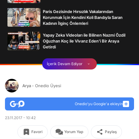
Paris Gezisinde Hırsızlık Vakalarından
Korunmak İçin Kendini Koli Bandıyla Saran
Kadının İlginç Önlemleri
Yapay Zeka Videoları ile Bilinen Nazmi Özdil
Oğuzhan Koç ile Vivanz Eden'i Bir Araya
Getirdi
İçerik Devam Ediyor
Arya
- Onedio Üyesi
Onedio’yu Google'a ekleyin
23.11.2017 - 10:42
Favori
Yorum Yap
Paylaş