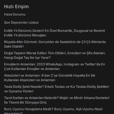
Hızlı Erişim
Hava Durumu
Son Depremler Listesi
Evlilik Yıl Dönümü Sözleri! En Özel Romantik, Duygusal ve Resimli
Evlilik Yıl dönümü Mesajları
Rüyada Altın Görmek: Gerçekler de Saadetiniz de Çil Çil Altınlarda
Saklı Olabilir!
Doğal Taşların Merak Edilen Tüm Etkileri, Enerjileri ve Şifa Alanları:
Hangi Doğal Taş Ne İşe Yarar?
Emojilerin Anlamları: 2023 WhatsApp, Instagram ve Twitter'da En
Çok Kullanılan Emojiler ve Anlamları
Atasözleri ve Anlamları: A'dan Z'ye Gündelik Hayatta En Sık
Kullanılan Atasözleri ve Anlamları
Tavla Diziliş Şekli Nasıldır? Erkek Tavlası ve Kız Tavlası Diziliş Şekilleri
ve Oynama Yönleri
Tarot Kartları ve Anlamları Nelerdir? Majör ve Minör Arkana Desteleri
İle Tılsımlı Bir Dünyaya Giriş
Burç Uyumu Hesaplama Nedir? Burç Uyumu, Aşk Uyumu Nasıl
Hesaplanır?