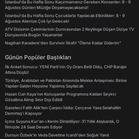
İstanbul'da Bu Hafta Sonu Kaçırmamanız Gereken Konserler: 8 - 9
Ağustos Günleri Müziğe Doyamayacaksınız!
İstanbul'da Bu Hafta Sonu Çocuklarla Yapılacak Etkinlikler: 8 - 9
Ağustos Ailenize Çok İyi Gelecek!
ATV Dizisinin Çekimlerinin Durmasından 2 Reytinge Düşen Diziye TV
Dünyasında Bugün Yaşananlar
Nagihan Karadere'den Survivor İtirafı! "Ölene Kadar Giderim"
Günün Popüler Başlıkları
İlk Anket Sonucu: YENİ Parti'nin Oy Oranı Belli Oldu, CHP Barajın
Altına Düştü!
Türkiye, Arabistan ve Pakistan Arasında Mekke Anlaşması: Birine
Yapılan Saldırı Hepsine Yapılmış Sayılacak
Hasan Can Kaya’nın Konuşanlar Programına Katılan Seyirci
Gözaltına Alınıp Sınır Dışı Edildi
Gazeteci Fatih Atik'ten Çarpıcı İddia: Çerçeve Yasa Selahattin
Demirtaş'ı Kapsıyor
İçme Suyuna Kur'an-ı Kerim Dinletiliyor: 31 Yıllık Alışkanlık, O
İlimizde 24 Saat Devam Ediyor
Dursun Özbek'in Veda Davetine Icardi'den Soğuk Yanıt