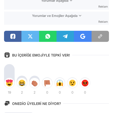
Yorumlar Aşağıda
Reklam
Yorumlar ve Emojiler Aşağıda
Reklam
BU İÇERİĞE EMOJİYLE TEPKİ VER!
19
2
2
0
0
0
0
ONEDİO ÜYELERİ NE DİYOR?