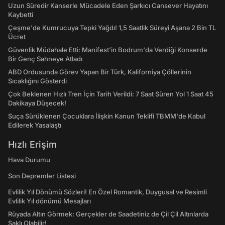
Uzun Süredir Kanserle Mücadele Eden Şarkıcı Cansever Hayatını
Kaybetti
Çeşme'de Kumrucuya Tepki Yağdı! 1,5 Saatlik Süreyi Aşana 2 Bin TL
Ücret
Güvenlik Müdahale Etti: Manifest'in Bodrum'da Verdiği Konserde
Bir Genç Sahneye Atladı
ABD Ordusunda Görev Yapan Bir Türk, Kaliforniya Çöllerinin
Sıcaklığını Gösterdi
Çok Beklenen Hızlı Tren İçin Tarih Verildi: 7 Saat Süren Yol 1 Saat 45
Dakikaya Düşecek!
Suça Sürüklenen Çocuklara İlişkin Kanun Teklifi TBMM'de Kabul
Edilerek Yasalaştı
Hızlı Erişim
Hava Durumu
Son Depremler Listesi
Evlilik Yıl Dönümü Sözleri! En Özel Romantik, Duygusal ve Resimli
Evlilik Yıl dönümü Mesajları
Rüyada Altın Görmek: Gerçekler de Saadetiniz de Çil Çil Altınlarda
Saklı Olabilir!