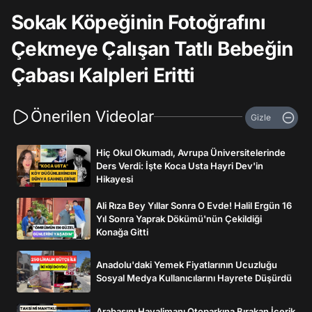
Sokak Köpeğinin Fotoğrafını
Çekmeye Çalışan Tatlı Bebeğin
Çabası Kalpleri Eritti
Önerilen Videolar
Gizle
Hiç Okul Okumadı, Avrupa Üniversitelerinde
Ders Verdi: İşte Koca Usta Hayri Dev'in
Hikayesi
Ali Rıza Bey Yıllar Sonra O Evde! Halil Ergün 16
Yıl Sonra Yaprak Dökümü'nün Çekildiği
Konağa Gitti
Anadolu'daki Yemek Fiyatlarının Ucuzluğu
Sosyal Medya Kullanıcılarını Hayrete Düşürdü
Arabasını Havalimanı Otoparkına Bırakan İçerik