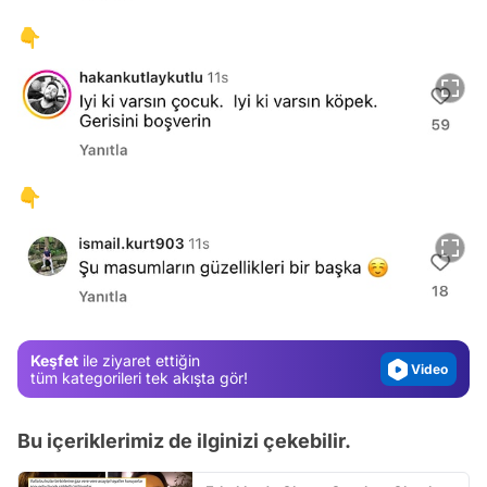
👇
👇
Video
Test
Gündem
Magazin
Keşfet
ile ziyaret ettiğin
Video
tüm kategorileri tek akışta gör!
Test
Bu içeriklerimiz de ilginizi çekebilir.