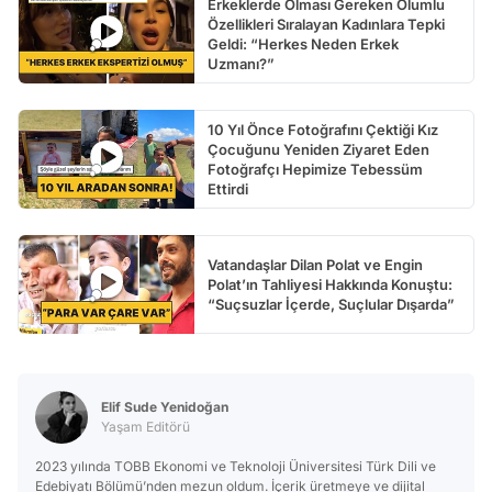
Erkeklerde Olması Gereken Olumlu
Özellikleri Sıralayan Kadınlara Tepki
Geldi: “Herkes Neden Erkek
Uzmanı?”
10 Yıl Önce Fotoğrafını Çektiği Kız
Çocuğunu Yeniden Ziyaret Eden
Fotoğrafçı Hepimize Tebessüm
Ettirdi
Vatandaşlar Dilan Polat ve Engin
Polat’ın Tahliyesi Hakkında Konuştu:
“Suçsuzlar İçerde, Suçlular Dışarda”
Elif Sude Yenidoğan
Yaşam Editörü
2023 yılında TOBB Ekonomi ve Teknoloji Üniversitesi Türk Dili ve
Edebiyatı Bölümü’nden mezun oldum. İçerik üretmeye ve dijital