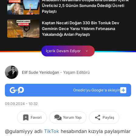
Üreticisi 2,5 Günün Sonunda Ödediği Ücreti
Paylaştı
Kaptan Necati Doğan 330 Bin Tonluk Dev
Geminin Gece Yarısı Yıldırım Fırtınasına
Yakalandığı Anları Paylaştı
İçerik Devam Ediyor
Elif Sude Yenidoğan
- Yaşam Editörü
Onedio’yu Google'a ekleyin
09.09.2024 - 10:32
Favori
Yorum Yap
Paylaş
@gulamiyyy adlı
TikTok
hesabından kızıyla paylaşımlar