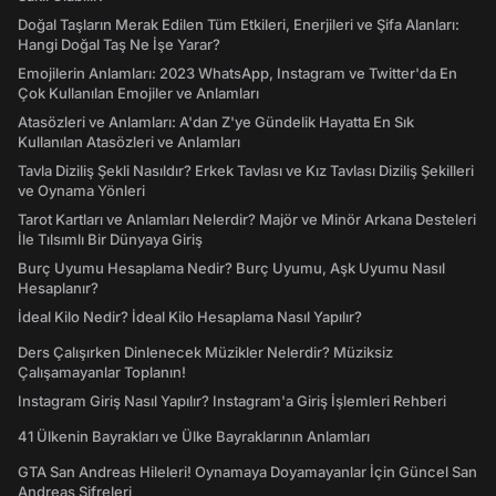
Doğal Taşların Merak Edilen Tüm Etkileri, Enerjileri ve Şifa Alanları:
Hangi Doğal Taş Ne İşe Yarar?
Emojilerin Anlamları: 2023 WhatsApp, Instagram ve Twitter'da En
Çok Kullanılan Emojiler ve Anlamları
Atasözleri ve Anlamları: A'dan Z'ye Gündelik Hayatta En Sık
Kullanılan Atasözleri ve Anlamları
Tavla Diziliş Şekli Nasıldır? Erkek Tavlası ve Kız Tavlası Diziliş Şekilleri
ve Oynama Yönleri
Tarot Kartları ve Anlamları Nelerdir? Majör ve Minör Arkana Desteleri
İle Tılsımlı Bir Dünyaya Giriş
Burç Uyumu Hesaplama Nedir? Burç Uyumu, Aşk Uyumu Nasıl
Hesaplanır?
İdeal Kilo Nedir? İdeal Kilo Hesaplama Nasıl Yapılır?
Ders Çalışırken Dinlenecek Müzikler Nelerdir? Müziksiz
Çalışamayanlar Toplanın!
Instagram Giriş Nasıl Yapılır? Instagram'a Giriş İşlemleri Rehberi
41 Ülkenin Bayrakları ve Ülke Bayraklarının Anlamları
GTA San Andreas Hileleri! Oynamaya Doyamayanlar İçin Güncel San
Andreas Şifreleri