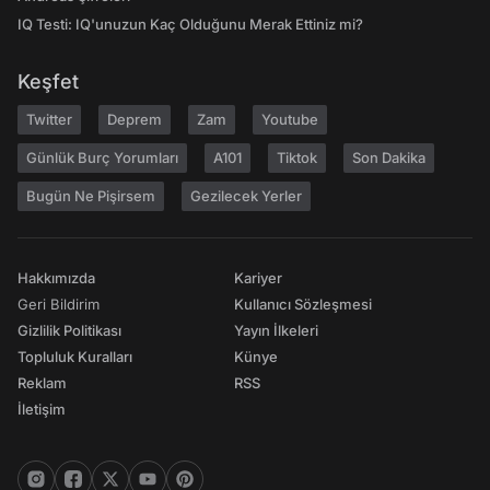
IQ Testi: IQ'unuzun Kaç Olduğunu Merak Ettiniz mi?
Keşfet
Twitter
Deprem
Zam
Youtube
Günlük Burç Yorumları
A101
Tiktok
Son Dakika
Bugün Ne Pişirsem
Gezilecek Yerler
Hakkımızda
Kariyer
Geri Bildirim
Kullanıcı Sözleşmesi
Gizlilik Politikası
Yayın İlkeleri
Topluluk Kuralları
Künye
Reklam
RSS
İletişim