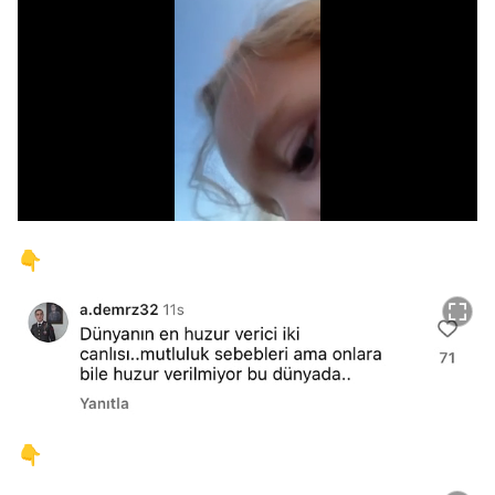
/
👇
👇