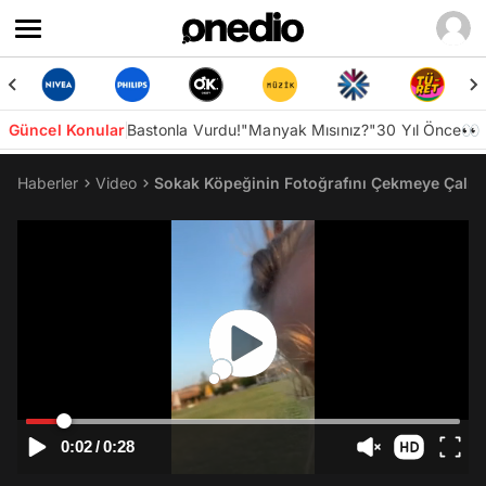
Güncel Konular
Bastonla Vurdu!
"Manyak Mısınız?"
30 Yıl Önce👀
Haberler
Video
Sokak Köpeğinin Fotoğrafını Çekmeye Çalışan 
0:02
/
0:28