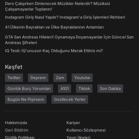
Ders Çalışırken Dinlenecek Müzikler Nelerdir? Müziksiz
Çalışamayanlar Toplanın!
Instagram Giriş Nasıl Yapılır? Instagram'a Giriş İşlemleri Rehberi
41 Ülkenin Bayrakları ve Ülke Bayraklarının Anlamları
GTA San Andreas Hileleri! Oynamaya Doyamayanlar İçin Güncel San
Andreas Şifreleri
IQ Testi: IQ'unuzun Kaç Olduğunu Merak Ettiniz mi?
Keşfet
Twitter
Deprem
Zam
Youtube
Günlük Burç Yorumları
A101
Tiktok
Son Dakika
Bugün Ne Pişirsem
Gezilecek Yerler
Hakkımızda
Kariyer
Geri Bildirim
Kullanıcı Sözleşmesi
Gizlilik Politikası
Yayın İlkeleri