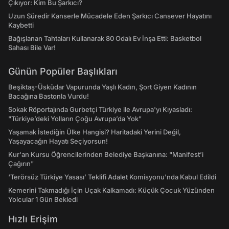
Çıkıyor: Kim Bu Şarkıcı?
Uzun Süredir Kanserle Mücadele Eden Şarkıcı Cansever Hayatını
Kaybetti
Bağışlanan Tahtaları Kullanarak 80 Odalı Ev İnşa Etti: Basketbol
Sahası Bile Var!
Günün Popüler Başlıkları
Beşiktaş-Üsküdar Vapurunda Yaşlı Kadın, Şort Giyen Kadının
Bacağına Bastonla Vurdu!
Sokak Röportajında Gurbetçi Türkiye ile Avrupa'yı Kıyasladı:
"Türkiye’deki Yolların Çoğu Avrupa’da Yok"
Yaşamak İstediğin Ülke Hangisi? Haritadaki Yerini Değil,
Yaşayacağın Hayatı Seçiyorsun!
Kur'an Kursu Öğrencilerinden Belediye Başkanına: "Manifest’i
Çağırın"
‘Terörsüz Türkiye Yasası’ Teklifi Adalet Komisyonu'nda Kabul Edildi
Kemerini Takmadığı İçin Uçak Kalkamadı: Küçük Çocuk Yüzünden
Yolcular 1 Gün Bekledi
Hızlı Erişim