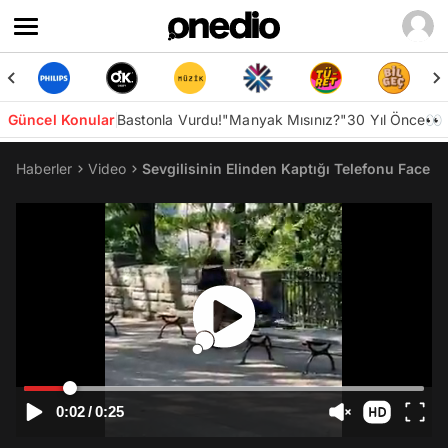
Güncel Konular
Bastonla Vurdu!
"Manyak Mısınız?"
30 Yıl Önce👀
Haberler
Video
Sevgilisinin Elinden Kaptığı Telefonu Face I
0:02
/
0:25