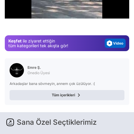
Video
/
Test
Gündem
Magazin
Keşfet
ile ziyaret ettiğin
Video
tüm kategorileri tek akışta gör!
Test
Emre Ş.
Onedio Üyesi
Arkadaşlar bana sövmeyin, annem çok üzülüyor. :(
Tüm içerikleri
Sana Özel Seçtiklerimiz