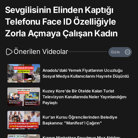
Sevgilisinin Elinden Kaptığı
Telefonu Face ID Özelliğiyle
Zorla Açmaya Çalışan Kadın
Önerilen Videolar
Gizle
Anadolu'daki Yemek Fiyatlarının Ucuzluğu
Sosyal Medya Kullanıcılarını Hayrete Düşürdü
Kuzey Kore'de Bir Otelde Kalan Turist
Televizyon Kanallarında Neler Yayınlandığını
Paylaştı
Kur'an Kursu Öğrencilerinden Belediye
Başkanına: "Manifest’i Çağırın"
Kızının Marketten Soyulmuş Muz Aldığını