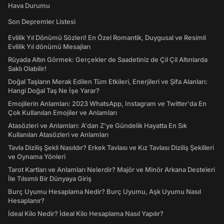
Hava Durumu
Son Depremler Listesi
Evlilik Yıl Dönümü Sözleri! En Özel Romantik, Duygusal ve Resimli
Evlilik Yıl dönümü Mesajları
Rüyada Altın Görmek: Gerçekler de Saadetiniz de Çil Çil Altınlarda
Saklı Olabilir!
Doğal Taşların Merak Edilen Tüm Etkileri, Enerjileri ve Şifa Alanları:
Hangi Doğal Taş Ne İşe Yarar?
Emojilerin Anlamları: 2023 WhatsApp, Instagram ve Twitter'da En
Çok Kullanılan Emojiler ve Anlamları
Atasözleri ve Anlamları: A'dan Z'ye Gündelik Hayatta En Sık
Kullanılan Atasözleri ve Anlamları
Tavla Diziliş Şekli Nasıldır? Erkek Tavlası ve Kız Tavlası Diziliş Şekilleri
ve Oynama Yönleri
Tarot Kartları ve Anlamları Nelerdir? Majör ve Minör Arkana Desteleri
İle Tılsımlı Bir Dünyaya Giriş
Burç Uyumu Hesaplama Nedir? Burç Uyumu, Aşk Uyumu Nasıl
Hesaplanır?
İdeal Kilo Nedir? İdeal Kilo Hesaplama Nasıl Yapılır?