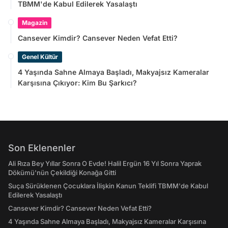
TBMM'de Kabul Edilerek Yasalaştı
Magazin
Cansever Kimdir? Cansever Neden Vefat Etti?
Genel Kültür
4 Yaşında Sahne Almaya Başladı, Makyajsız Kameralar
Karşısına Çıkıyor: Kim Bu Şarkıcı?
Son Eklenenler
Ali Rıza Bey Yıllar Sonra O Evde! Halil Ergün 16 Yıl Sonra Yaprak
Dökümü'nün Çekildiği Konağa Gitti
Suça Sürüklenen Çocuklara İlişkin Kanun Teklifi TBMM'de Kabul
Edilerek Yasalaştı
Cansever Kimdir? Cansever Neden Vefat Etti?
4 Yaşında Sahne Almaya Başladı, Makyajsız Kameralar Karşısına