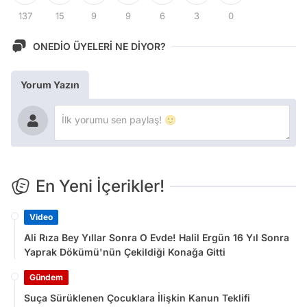
137
15
9
9
6
3
0
ONEDİO ÜYELERİ NE DİYOR?
Yorum Yazın
En Yeni İçerikler!
Video
Ali Rıza Bey Yıllar Sonra O Evde! Halil Ergün 16 Yıl Sonra
Yaprak Dökümü'nün Çekildiği Konağa Gitti
Gündem
Suça Sürüklenen Çocuklara İlişkin Kanun Teklifi