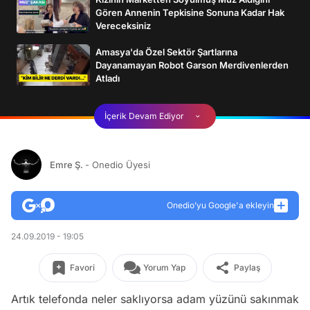
Gören Annenin Tepkisine Sonuna Kadar Hak
Vereceksiniz
Amasya'da Özel Sektör Şartlarına
Dayanamayan Robot Garson Merdivenlerden
Atladı
İçerik Devam Ediyor
Emre Ş.
- Onedio Üyesi
Onedio’yu Google'a ekleyin
24.09.2019 - 19:05
Favori
Yorum Yap
Paylaş
Artık telefonda neler saklıyorsa adam yüzünü sakınmak