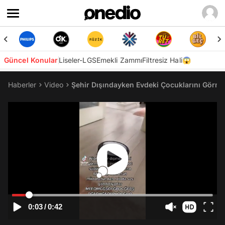
Güncel Konular
Liseler-LGS
Emekli Zammı
Filtresiz Hali😱
Haberler
Video
Şehir Dışındayken Evdeki Çocuklarını Görm
0:03
/
0:42