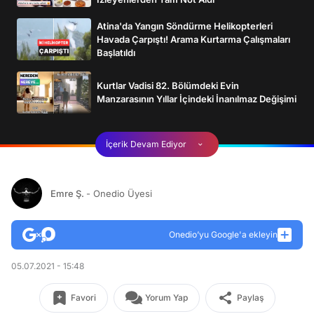
Atina'da Yangın Söndürme Helikopterleri
Havada Çarpıştı! Arama Kurtarma Çalışmaları
Başlatıldı
Kurtlar Vadisi 82. Bölümdeki Evin
Manzarasının Yıllar İçindeki İnanılmaz Değişimi
İçerik Devam Ediyor
Emre Ş.
- Onedio Üyesi
Onedio’yu Google'a ekleyin
05.07.2021 - 15:48
Favori
Yorum Yap
Paylaş