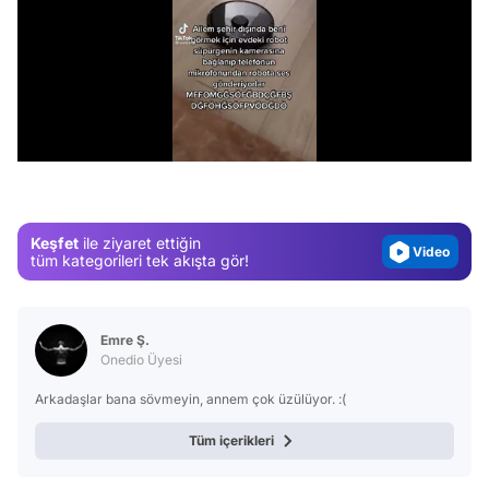
Video
/
Test
Gündem
Magazin
Keşfet
ile ziyaret ettiğin
Video
tüm kategorileri tek akışta gör!
Test
Emre Ş.
Onedio Üyesi
Arkadaşlar bana sövmeyin, annem çok üzülüyor. :(
Tüm içerikleri