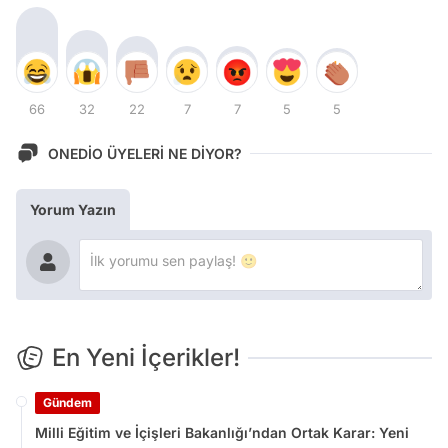
66
32
22
7
7
5
5
ONEDİO ÜYELERİ NE DİYOR?
Yorum Yazın
En Yeni İçerikler!
Gündem
Milli Eğitim ve İçişleri Bakanlığı’ndan Ortak Karar: Yeni