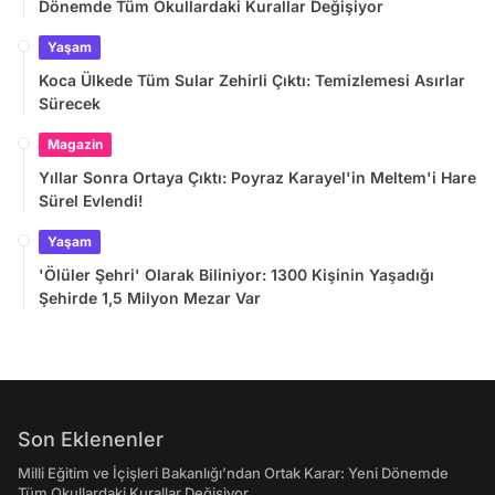
Dönemde Tüm Okullardaki Kurallar Değişiyor
Yaşam
Koca Ülkede Tüm Sular Zehirli Çıktı: Temizlemesi Asırlar
Sürecek
Magazin
Yıllar Sonra Ortaya Çıktı: Poyraz Karayel'in Meltem'i Hare
Sürel Evlendi!
Yaşam
'Ölüler Şehri' Olarak Biliniyor: 1300 Kişinin Yaşadığı
Şehirde 1,5 Milyon Mezar Var
Son Eklenenler
Milli Eğitim ve İçişleri Bakanlığı’ndan Ortak Karar: Yeni Dönemde
Tüm Okullardaki Kurallar Değişiyor