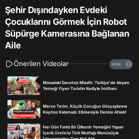
Şehir Dışındayken Evdeki
Çocuklarını Görmek İçin Robot
Süpürge Kamerasına Bağlanan
Aile
Önerilen Videolar
Gizle
Masadaki Davetsiz Misafir: Türkiye'de Akşam
Yemeği Yiyen Turistin Kediyle İmtihanı
Merve Terim, Küçük Çocuğun Gözyaşlarına
Kayıtsız Kalamadı: Elbisesiyle Denize Atladı!
Her Gün Farklı Bir Ülkenin Yemeğini Yapan
İçerik Üreticisi Türk Mutfağı Menüsüyle
İzleyenlerden Tam Not Aldı