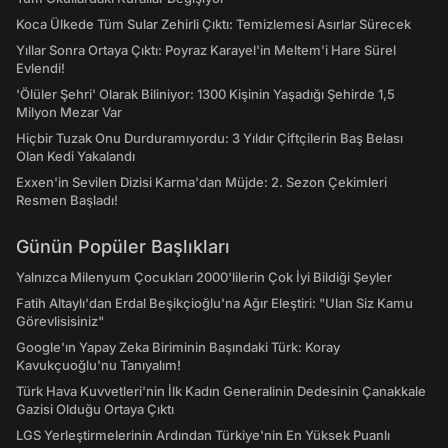
Koca Ülkede Tüm Sular Zehirli Çıktı: Temizlemesi Asırlar Sürecek
Yıllar Sonra Ortaya Çıktı: Poyraz Karayel'in Meltem'i Hare Sürel
Evlendi!
'Ölüler Şehri' Olarak Biliniyor: 1300 Kişinin Yaşadığı Şehirde 1,5
Milyon Mezar Var
Hiçbir Tuzak Onu Durduramıyordu: 3 Yıldır Çiftçilerin Baş Belası
Olan Kedi Yakalandı
Exxen'in Sevilen Dizisi Karma'dan Müjde: 2. Sezon Çekimleri
Resmen Başladı!
Günün Popüler Başlıkları
Yalnızca Milenyum Çocukları 2000'lilerin Çok İyi Bildiği Şeyler
Fatih Altaylı'dan Erdal Beşikçioğlu'na Ağır Eleştiri: "Ulan Siz Kamu
Görevlisisiniz"
Google'ın Yapay Zeka Biriminin Başındaki Türk: Koray
Kavukçuoğlu'nu Tanıyalım!
Türk Hava Kuvvetleri'nin İlk Kadın Generalinin Dedesinin Çanakkale
Gazisi Olduğu Ortaya Çıktı
LGS Yerleştirmelerinin Ardından Türkiye'nin En Yüksek Puanlı