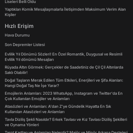
Liseleri Belli Oldu
Yaptıkları Komik Mesajlaşmalarla İletişimden Maksimum Verim Alan
Kişiler
Hızlı Erişim
Hava Durumu
Son Depremler Listesi
Evlilik Yıl Dönümü Sözleri! En Özel Romantik, Duygusal ve Resimli
Evlilik Yıl dönümü Mesajları
Rüyada Altın Görmek: Gerçekler de Saadetiniz de Çil Çil Altınlarda
Saklı Olabilir!
Doğal Taşların Merak Edilen Tüm Etkileri, Enerjileri ve Şifa Alanları:
Hangi Doğal Taş Ne İşe Yarar?
Emojilerin Anlamları: 2023 WhatsApp, Instagram ve Twitter'da En
Çok Kullanılan Emojiler ve Anlamları
Atasözleri ve Anlamları: A'dan Z'ye Gündelik Hayatta En Sık
Kullanılan Atasözleri ve Anlamları
Tavla Diziliş Şekli Nasıldır? Erkek Tavlası ve Kız Tavlası Diziliş Şekilleri
ve Oynama Yönleri
Tarot Kartları ve Anlamları Nelerdir? Majör ve Minör Arkana Desteleri