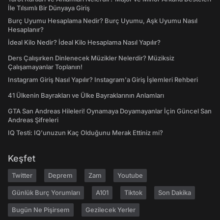
İle Tılsımlı Bir Dünyaya Giriş
Burç Uyumu Hesaplama Nedir? Burç Uyumu, Aşk Uyumu Nasıl
Hesaplanır?
İdeal Kilo Nedir? İdeal Kilo Hesaplama Nasıl Yapılır?
Ders Çalışırken Dinlenecek Müzikler Nelerdir? Müziksiz
Çalışamayanlar Toplanın!
Instagram Giriş Nasıl Yapılır? Instagram'a Giriş İşlemleri Rehberi
41 Ülkenin Bayrakları ve Ülke Bayraklarının Anlamları
GTA San Andreas Hileleri! Oynamaya Doyamayanlar İçin Güncel San
Andreas Şifreleri
IQ Testi: IQ'unuzun Kaç Olduğunu Merak Ettiniz mi?
Keşfet
Twitter
Deprem
Zam
Youtube
Günlük Burç Yorumları
A101
Tiktok
Son Dakika
Bugün Ne Pişirsem
Gezilecek Yerler