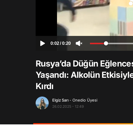
0:02
/
0:20
Rusya’da Düğün Eğlencesi
Yaşandı: Alkolün Etkisi
Kırdı
Elgiz Sarı
- Onedio Üyesi
26.02.2025 - 12:49