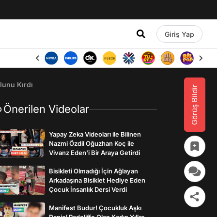
Giriş Yap
lunu Kırdı
Görüş Bildir
Önerilen Videolar
Yapay Zeka Videoları ile Bilinen
Nazmi Özdil Oğuzhan Koç ile
Vivanz Eden'i Bir Araya Getirdi
Bisikleti Olmadığı İçin Ağlayan
Arkadaşına Bisiklet Hediye Eden
Çocuk İnsanlık Dersi Verdi
Manifest Budur! Çocukluk Aşkı
Daniel Radcliffe Olan Kadın Yıllar