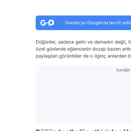
Onedio’yu Google’da tercih edil
Düğünler, sadece gelin ve damadın değil, tü
özel günlerde eğlencenin dozajı bazen arttı
paylaşılan görüntüler de o ilginç anlardan b
İçeriği