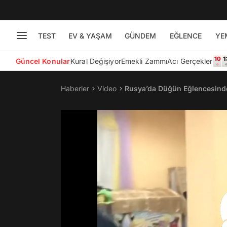
TEST
EV & YAŞAM
GÜNDEM
EĞLENCE
YE
Güncel Konular
Kural Değişiyor
Emekli Zammı
Acı Gerçekler
Haberler
Video
Rusya’da Düğün Eğlencesinde 