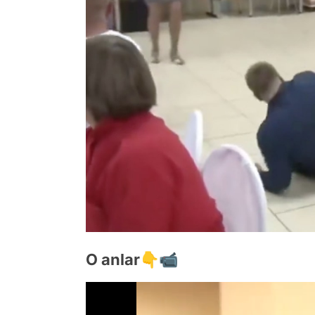
O anlar👇📹