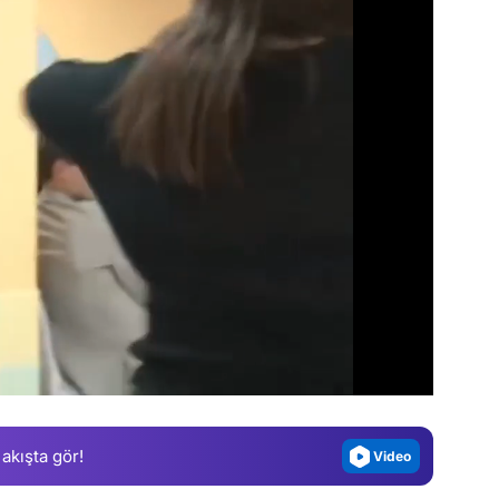
Video
Test
Gündem
Magazin
 akışta gör!
Video
Test