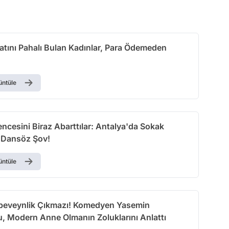
atını Pahalı Bulan Kadınlar, Para Ödemeden
üntüle
ncesini Biraz Abarttılar: Antalya'da Sokak
 Dansöz Şov!
üntüle
eveynlik Çıkmazı! Komedyen Yasemin
u, Modern Anne Olmanın Zoluklarını Anlattı