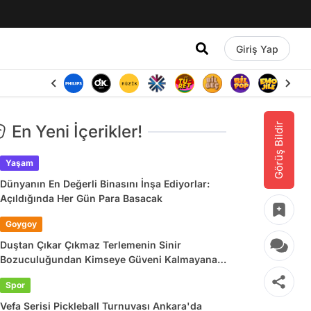
Giriş Yap
Görüş Bildir
En Yeni İçerikler!
Yaşam
Dünyanın En Değerli Binasını İnşa Ediyorlar:
Açıldığında Her Gün Para Basacak
Goygoy
Duştan Çıkar Çıkmaz Terlemenin Sinir
Bozuculuğundan Kimseye Güveni Kalmayana
Son 24 Saatin Viral Tweetleri
Spor
Vefa Serisi Pickleball Turnuvası Ankara'da