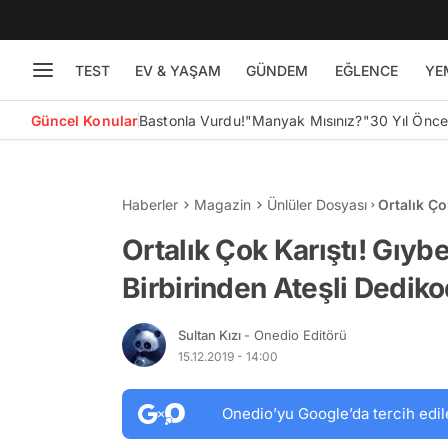
TEST
EV & YAŞAM
GÜNDEM
EĞLENCE
YE
Güncel Konular
Bastonla Vurdu!
"Manyak Mısınız?"
30 Yıl Önc
Haberler
Magazin
Ünlüler Dosyası
Ortalık Ço
Dedikodul
Ortalık Çok Karıştı! Gıyb
Birbirinden Ateşli Dediko
Sultan Kızı
- Onedio Editörü
15.12.2019 - 14:00
Onedio’yu Google’da tercih edil