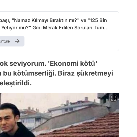
aşı, "Namaz Kılmayı Bıraktın mı?" ve "125 Bin
 Yetiyor mu?" Gibi Merak Edilen Soruları Tüm
üyle Cevapladı!
üntüle
 çok seviyorum. 'Ekonomi kötü'
na bu kötümserliği. Biraz şükretmeyi
leştirildi.