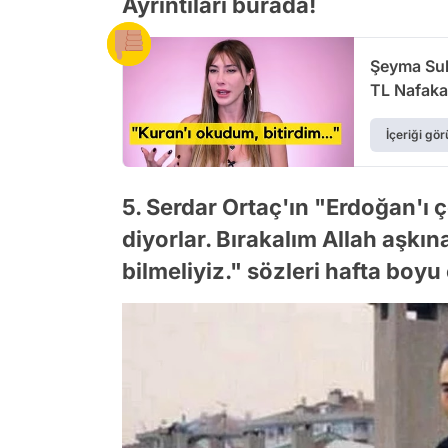
Ayrıntıları burada!
Şeyma Sub
TL Nafaka
Dürüstlüğ
İçeriği gör
5. Serdar Ortaç'ın "Erdoğan'ı
diyorlar. Bırakalım Allah aşkı
bilmeliyiz." sözleri hafta boyu e