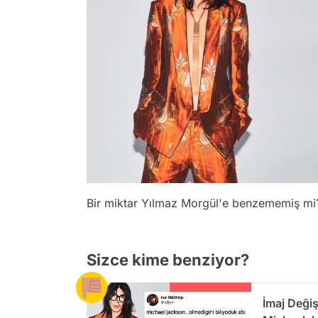
Bir miktar Yılmaz Morgül'e benzememiş mi
Sizce kime benziyor?
İmaj Deği