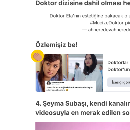
Doktor dizisine dahil olması h
Doktor Ela'nın estetiğine bakacak ol
#MucizeDoktor
pi
— ahneredevahnerede
Özlemişiz be!
Doktorlar 
Doktor'un
Bastı!
İçeriği gör
4. Şeyma Subaşı, kendi kanalı
videosuyla en merak edilen so