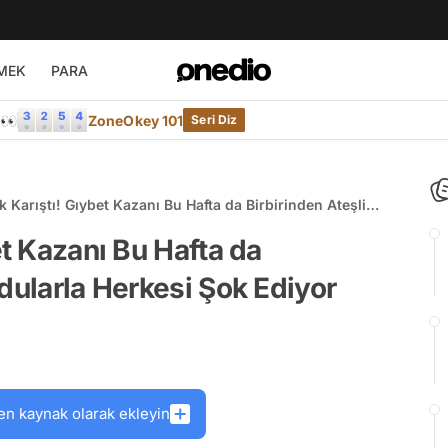
MEK
PARA
e👀
ZoneOkey 101
Seri Diz
k Karıştı! Gıybet Kazanı Bu Hafta da Birbirinden Ateşli
arla Herkesi Şok Ediyor
et Kazanı Bu Hafta da
dularla Herkesi Şok Ediyor
en kaynak olarak ekleyin