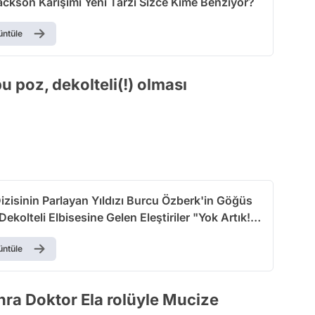
ackson Karışımı Yeni Tarzı Sizce Kime Benziyor?
üntüle
u poz, dekolteli(!) olması
Dizisinin Parlayan Yıldızı Burcu Özberk'in Göğüs
ekolteli Elbisesine Gelen Eleştiriler "Yok Artık!"
üntüle
onra Doktor Ela rolüyle Mucize