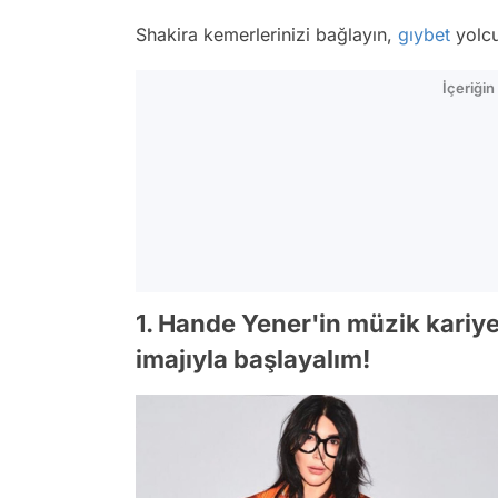
Shakira kemerlerinizi bağlayın,
gıybet
yolcu
İçeriği
1. Hande Yener'in müzik kariyer
imajıyla başlayalım!