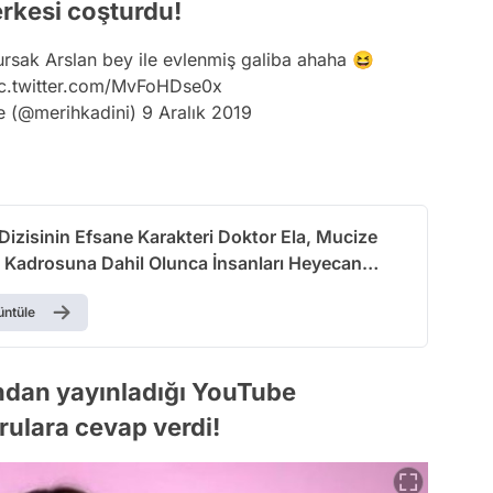
erkesi coşturdu!
ursak Arslan bey ile evlenmiş galiba ahaha 😆
c.twitter.com/MvFoHDse0x
 (@merihkadini)
9 Aralık 2019
Dizisinin Efsane Karakteri Doktor Ela, Mucize
 Kadrosuna Dahil Olunca İnsanları Heyecan
üntüle
ndan yayınladığı YouTube
rulara cevap verdi!