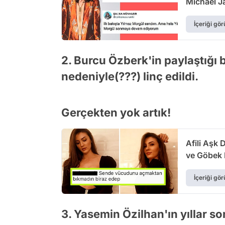
Michael J
İçeriği gör
2. Burcu Özberk'in paylaştığı b
nedeniyle(???) linç edildi.
Gerçekten yok artık!
Afili Aşk 
ve Göbek D
Dedirtti!
İçeriği gör
3. Yasemin Özilhan'ın yıllar s