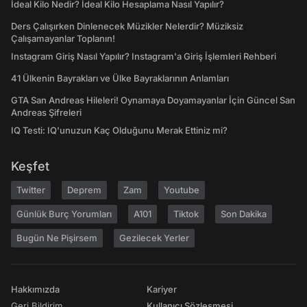
İdeal Kilo Nedir? İdeal Kilo Hesaplama Nasıl Yapılır?
Ders Çalışırken Dinlenecek Müzikler Nelerdir? Müziksiz
Çalışamayanlar Toplanın!
Instagram Giriş Nasıl Yapılır? Instagram'a Giriş İşlemleri Rehberi
41 Ülkenin Bayrakları ve Ülke Bayraklarının Anlamları
GTA San Andreas Hileleri! Oynamaya Doyamayanlar İçin Güncel San
Andreas Şifreleri
IQ Testi: IQ'unuzun Kaç Olduğunu Merak Ettiniz mi?
Keşfet
Twitter
Deprem
Zam
Youtube
Günlük Burç Yorumları
A101
Tiktok
Son Dakika
Bugün Ne Pişirsem
Gezilecek Yerler
Hakkımızda
Kariyer
Geri Bildirim
Kullanıcı Sözleşmesi