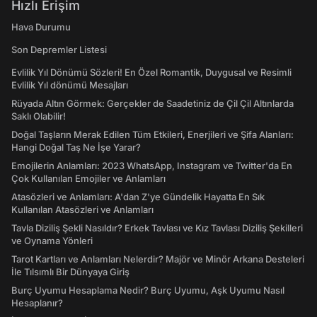
Hızlı Erişim
Hava Durumu
Son Depremler Listesi
Evlilik Yıl Dönümü Sözleri! En Özel Romantik, Duygusal ve Resimli
Evlilik Yıl dönümü Mesajları
Rüyada Altın Görmek: Gerçekler de Saadetiniz de Çil Çil Altınlarda
Saklı Olabilir!
Doğal Taşların Merak Edilen Tüm Etkileri, Enerjileri ve Şifa Alanları:
Hangi Doğal Taş Ne İşe Yarar?
Emojilerin Anlamları: 2023 WhatsApp, Instagram ve Twitter'da En
Çok Kullanılan Emojiler ve Anlamları
Atasözleri ve Anlamları: A'dan Z'ye Gündelik Hayatta En Sık
Kullanılan Atasözleri ve Anlamları
Tavla Diziliş Şekli Nasıldır? Erkek Tavlası ve Kız Tavlası Diziliş Şekilleri
ve Oynama Yönleri
Tarot Kartları ve Anlamları Nelerdir? Majör ve Minör Arkana Desteleri
İle Tılsımlı Bir Dünyaya Giriş
Burç Uyumu Hesaplama Nedir? Burç Uyumu, Aşk Uyumu Nasıl
Hesaplanır?