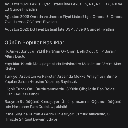
Ağustos 2026 Lexus Fiyat Listesi! İşte Lexus ES, RX, RZ, LBX, NX ve
LS Güncel Fiyatları
Ağustos 2026 Omoda ve Jaecoo Fiyat Listesi! İşte Omoda 5, Omoda
7 ve Jaecoo 7 Güncel Fiyatları
Ağustos 2026 DS Fiyat Listesi! İşte DS 4, 7 ve 9 Güncel Fiyatları
Günün Popüler Başlıkları
İlk Anket Sonucu: YENİ Parti'nin Oy Oranı Belli Oldu, CHP Barajın
Altına Düştü!
Yaptıkları Komik Mesajlaşmalarla İletişimden Maksimum Verim Alan
Kişiler
Türkiye, Arabistan ve Pakistan Arasında Mekke Anlaşması: Birine
Yapılan Saldırı Hepsine Yapılmış Sayılacak
Hiçbir Tuzak Onu Durduramıyordu: 3 Yıldır Çiftçilerin Baş Belası
Olan Kedi Yakalandı
Sosyete Bu Düğünü Konuşuyor: Ünlü İş İnsanının Oğlunun Düğünü
İçin Harcanan Para Dudak Uçuklattı!
İçme Suyuna Kur'an-ı Kerim Dinletiliyor: 31 Yıllık Alışkanlık, O
İlimizde 24 Saat Devam Ediyor