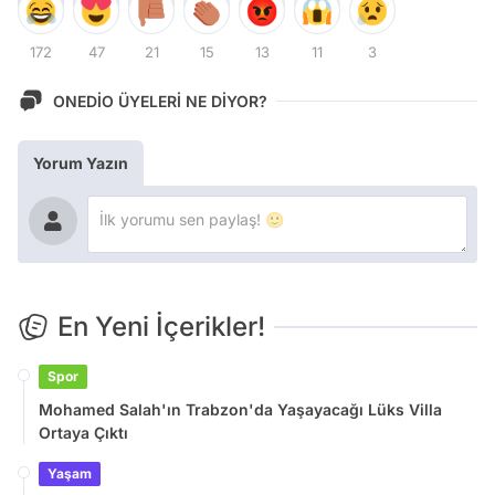
172
47
21
15
13
11
3
ONEDİO ÜYELERİ NE DİYOR?
Yorum Yazın
En Yeni İçerikler!
Spor
Mohamed Salah'ın Trabzon'da Yaşayacağı Lüks Villa
Ortaya Çıktı
Yaşam