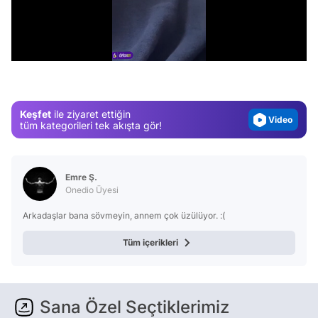
Video
Test
/
Gündem
Magazin
Video
Keşfet
ile ziyaret ettiğin
tüm kategorileri tek akışta gör!
Test
Emre Ş.
Onedio Üyesi
Arkadaşlar bana sövmeyin, annem çok üzülüyor. :(
Tüm içerikleri
Sana Özel Seçtiklerimiz