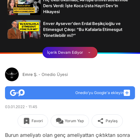
Ders Verdi: İşte Koca Usta Hayri Dev'in
Hikayesi
Enver Aysever'den Erdal Beşikçioğlu ve
Etimesgut Çıkışı: “Bu Kafalarla Etimesgut
Yönetilebilir mi?”
İçerik Devam Ediyor
Emre Ş.
- Onedio Üyesi
Onedio’yu Google'a ekleyin
03.01.2022 - 11:45
Favori
Yorum Yap
Paylaş
Burun ameliyatı olan genç ameliyattan çıktıktan sonra