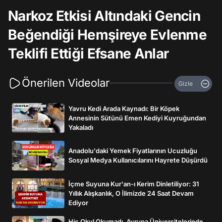
Narkoz Etkisi Altındaki Gencin
Beğendiği Hemşireye Evlenme
Teklifi Ettiği Efsane Anlar
Önerilen Videolar
Gizle
Yavru Kedi Arada Kaynadı: Bir Köpek
Annesinin Sütünü Emen Kediyi Kuyruğundan
Yakaladı
Anadolu'daki Yemek Fiyatlarının Ucuzluğu
Sosyal Medya Kullanıcılarını Hayrete Düşürdü
İçme Suyuna Kur'an-ı Kerim Dinletiliyor: 31
Yıllık Alışkanlık, O İlimizde 24 Saat Devam
Ediyor
Hiç Okul Okumadı, Avrupa Üniversitelerinde