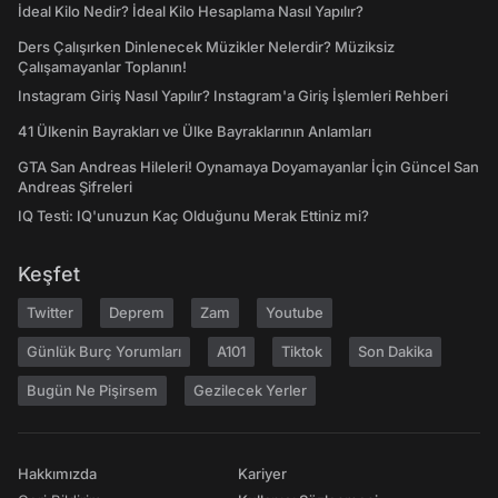
İdeal Kilo Nedir? İdeal Kilo Hesaplama Nasıl Yapılır?
Ders Çalışırken Dinlenecek Müzikler Nelerdir? Müziksiz
Çalışamayanlar Toplanın!
Instagram Giriş Nasıl Yapılır? Instagram'a Giriş İşlemleri Rehberi
41 Ülkenin Bayrakları ve Ülke Bayraklarının Anlamları
GTA San Andreas Hileleri! Oynamaya Doyamayanlar İçin Güncel San
Andreas Şifreleri
IQ Testi: IQ'unuzun Kaç Olduğunu Merak Ettiniz mi?
Keşfet
Twitter
Deprem
Zam
Youtube
Günlük Burç Yorumları
A101
Tiktok
Son Dakika
Bugün Ne Pişirsem
Gezilecek Yerler
Hakkımızda
Kariyer