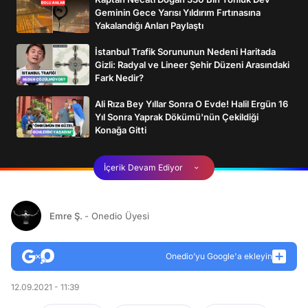
Geminin Gece Yarısı Yıldırım Fırtınasına
Yakalandığı Anları Paylaştı
İstanbul Trafik Sorununun Nedeni Haritada
Gizli: Radyal ve Lineer Şehir Düzeni Arasındaki
Fark Nedir?
Ali Rıza Bey Yıllar Sonra O Evde! Halil Ergün 16
Yıl Sonra Yaprak Dökümü'nün Çekildiği
Konağa Gitti
İçerik Devam Ediyor
Emre Ş.
- Onedio Üyesi
Onedio’yu Google'a ekleyin
12.09.2021 - 11:39