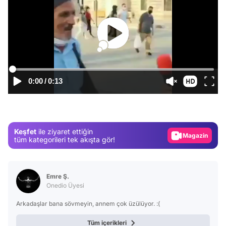
0:00
/
0:13
Video
Test
Gündem
Keşfet
ile ziyaret ettiğin
Magazin
tüm kategorileri tek akışta gör!
Video
Test
Emre Ş.
Onedio Üyesi
Arkadaşlar bana sövmeyin, annem çok üzülüyor. :(
Tüm içerikleri