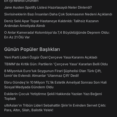
En İyi Retinol Ürünleri
Jane Austen Spotify Listesi Hazırlasaydı Neler Dinlerdi?
Sivrisineklerin Bazı İnsanları Daha Çok Sokmasının Nedeni Açıklandı
Deniz Seki Apar Topar Hastaneye Kaldırıldı: Talihsiz Kazanın
Ardından Ameliyata Alındı
O Anlar Kamerada! Kolombiya'da 7,4 Büyüklüğünde Deprem Oldu:
En Az 21 Ölü Var
Günün Popüler Başlıkları
Yeni Parti Lideri Özgür Özel Çerçeve Yasa Kararını Açıkladı
TBMM'de Kritik Gün: Partilerin 'Çerçeve Yasa' Kararları Belli Oldu
8 Milyonluk Euro'luk Soygunun Firari Şüphelisi Olan Türk Çift,
İzmir'de Evlendi: Almanlar 'Utanmaz Çift' Dedi!
Ebru Gündeş'in 10 Milyon TL'lik Estetik Ameliyat Sonrası Son Hali
Sosyal Medyada Gündem Oldu
Eskilerin Çocuk Yetiştirme Şekli Hakkında Yazılan Yazı Beğeni
Topladı
ultrAslan’ın Tribün Lideri Sebahattin Şirin’in Evinden Servet Çıktı:
Para, Altın, Silah, Balistik Yelek!