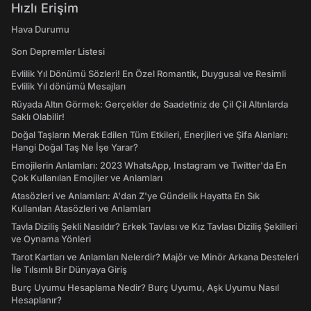
Hızlı Erişim
Hava Durumu
Son Depremler Listesi
Evlilik Yıl Dönümü Sözleri! En Özel Romantik, Duygusal ve Resimli
Evlilik Yıl dönümü Mesajları
Rüyada Altın Görmek: Gerçekler de Saadetiniz de Çil Çil Altınlarda
Saklı Olabilir!
Doğal Taşların Merak Edilen Tüm Etkileri, Enerjileri ve Şifa Alanları:
Hangi Doğal Taş Ne İşe Yarar?
Emojilerin Anlamları: 2023 WhatsApp, Instagram ve Twitter'da En
Çok Kullanılan Emojiler ve Anlamları
Atasözleri ve Anlamları: A'dan Z'ye Gündelik Hayatta En Sık
Kullanılan Atasözleri ve Anlamları
Tavla Diziliş Şekli Nasıldır? Erkek Tavlası ve Kız Tavlası Diziliş Şekilleri
ve Oynama Yönleri
Tarot Kartları ve Anlamları Nelerdir? Majör ve Minör Arkana Desteleri
İle Tılsımlı Bir Dünyaya Giriş
Burç Uyumu Hesaplama Nedir? Burç Uyumu, Aşk Uyumu Nasıl
Hesaplanır?