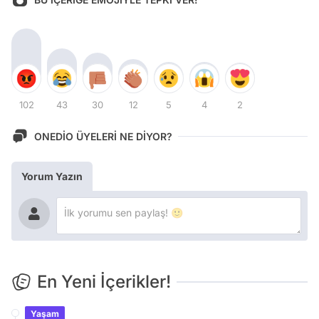
102
43
30
12
5
4
2
ONEDİO ÜYELERİ NE DİYOR?
Yorum Yazın
En Yeni İçerikler!
Yaşam