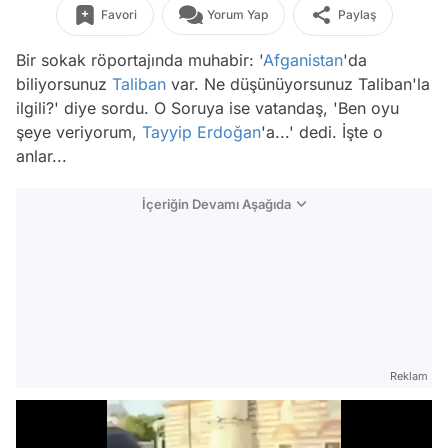
Favori
Yorum Yap
Paylaş
Bir sokak röportajında muhabir: '
Afganistan
'da
biliyorsunuz
Taliban
var. Ne düşünüyorsunuz Taliban'la
ilgili?' diye sordu. O Soruya ise vatandaş, 'Ben oyu
şeye veriyorum,
Tayyip Erdoğan
'a...' dedi. İşte o
anlar...
İçeriğin Devamı Aşağıda
Reklam