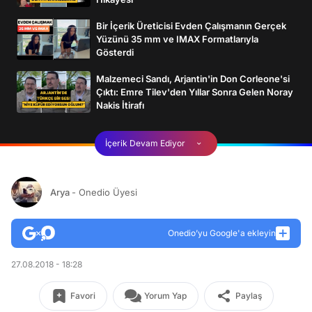
Bir İçerik Üreticisi Evden Çalışmanın Gerçek
Yüzünü 35 mm ve IMAX Formatlarıyla
Gösterdi
Malzemeci Sandı, Arjantin'in Don Corleone'si
Çıktı: Emre Tilev'den Yıllar Sonra Gelen Noray
Nakis İtirafı
İçerik Devam Ediyor
Arya
- Onedio Üyesi
Onedio’yu Google'a ekleyin
27.08.2018 - 18:28
Favori
Yorum Yap
Paylaş