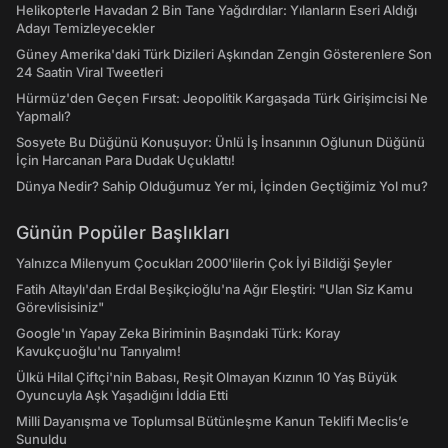
Helikopterle Havadan 2 Bin Tane Yağdırdılar: Yılanların Eseri Aldığı
Adayı Temizleyecekler
Güney Amerika'daki Türk Dizileri Aşkından Zengin Gösterenlere Son
24 Saatin Viral Tweetleri
Hürmüz'den Geçen Fırsat: Jeopolitik Kargaşada Türk Girişimcisi Ne
Yapmalı?
Sosyete Bu Düğünü Konuşuyor: Ünlü İş İnsanının Oğlunun Düğünü
İçin Harcanan Para Dudak Uçuklattı!
Dünya Nedir? Sahip Olduğumuz Yer mi, İçinden Geçtiğimiz Yol mu?
Günün Popüler Başlıkları
Yalnızca Milenyum Çocukları 2000'lilerin Çok İyi Bildiği Şeyler
Fatih Altaylı'dan Erdal Beşikçioğlu'na Ağır Eleştiri: "Ulan Siz Kamu
Görevlisisiniz"
Google'ın Yapay Zeka Biriminin Başındaki Türk: Koray
Kavukçuoğlu'nu Tanıyalım!
Ülkü Hilal Çiftçi'nin Babası, Reşit Olmayan Kızının 10 Yaş Büyük
Oyuncuyla Aşk Yaşadığını İddia Etti
Milli Dayanışma ve Toplumsal Bütünleşme Kanun Teklifi Meclis’e
Sunuldu