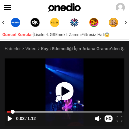
Güncel Konular
Liseler-LGS
Emekli Zammı
Filtresiz Hali😱
Haberler
Video
Kayıt Edemediği İçin Ariana Grande'den Şark
0:03
/
1:12