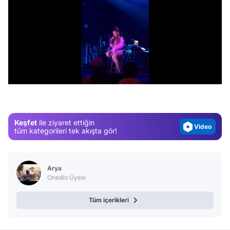
Video
/
Test
Gündem
Magazin
Keşfet
ile ziyaret ettiğin
Video
tüm kategorileri tek akışta gör!
Test
Arya
Onedio Üyesi
Tüm içerikleri