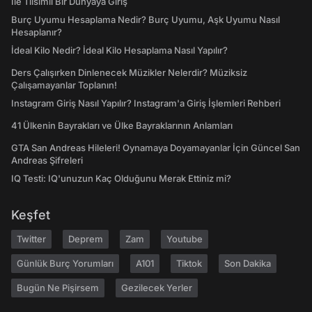
İle Tılsımlı Bir Dünyaya Giriş
Burç Uyumu Hesaplama Nedir? Burç Uyumu, Aşk Uyumu Nasıl
Hesaplanır?
İdeal Kilo Nedir? İdeal Kilo Hesaplama Nasıl Yapılır?
Ders Çalışırken Dinlenecek Müzikler Nelerdir? Müziksiz
Çalışamayanlar Toplanın!
Instagram Giriş Nasıl Yapılır? Instagram'a Giriş İşlemleri Rehberi
41 Ülkenin Bayrakları ve Ülke Bayraklarının Anlamları
GTA San Andreas Hileleri! Oynamaya Doyamayanlar İçin Güncel San
Andreas Şifreleri
IQ Testi: IQ'unuzun Kaç Olduğunu Merak Ettiniz mi?
Keşfet
Twitter
Deprem
Zam
Youtube
Günlük Burç Yorumları
A101
Tiktok
Son Dakika
Bugün Ne Pişirsem
Gezilecek Yerler