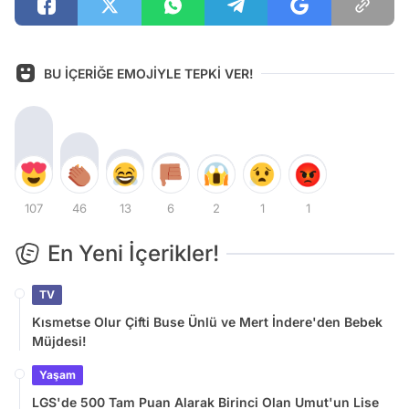
BU İÇERİĞE EMOJİYLE TEPKİ VER!
107
46
13
6
2
1
1
En Yeni İçerikler!
TV
Kısmetse Olur Çifti Buse Ünlü ve Mert İndere'den Bebek
Müjdesi!
Yaşam
LGS'de 500 Tam Puan Alarak Birinci Olan Umut'un Lise