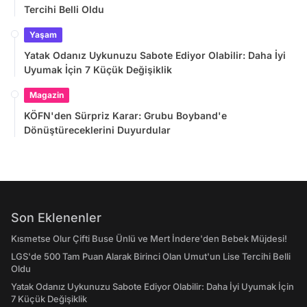
Tercihi Belli Oldu
Yaşam
Yatak Odanız Uykunuzu Sabote Ediyor Olabilir: Daha İyi
Uyumak İçin 7 Küçük Değişiklik
Magazin
KÖFN'den Sürpriz Karar: Grubu Boyband'e
Dönüştüreceklerini Duyurdular
Son Eklenenler
Kısmetse Olur Çifti Buse Ünlü ve Mert İndere'den Bebek Müjdesi!
LGS'de 500 Tam Puan Alarak Birinci Olan Umut'un Lise Tercihi Belli
Oldu
Yatak Odanız Uykunuzu Sabote Ediyor Olabilir: Daha İyi Uyumak İçin
7 Küçük Değişiklik