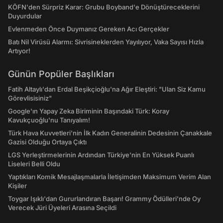
KÖFN'den Sürpriz Karar: Grubu Boyband'e Dönüştüreceklerini
Duyurdular
Evlenmeden Önce Duymanız Gereken Acı Gerçekler
Batı Nil Virüsü Alarmı: Sivrisineklerden Yayılıyor, Vaka Sayısı Hızla
Artıyor!
Günün Popüler Başlıkları
Fatih Altaylı'dan Erdal Beşikçioğlu'na Ağır Eleştiri: "Ulan Siz Kamu
Görevlisisiniz"
Google'ın Yapay Zeka Biriminin Başındaki Türk: Koray
Kavukçuoğlu'nu Tanıyalım!
Türk Hava Kuvvetleri'nin İlk Kadın Generalinin Dedesinin Çanakkale
Gazisi Olduğu Ortaya Çıktı
LGS Yerleştirmelerinin Ardından Türkiye'nin En Yüksek Puanlı
Liseleri Belli Oldu
Yaptıkları Komik Mesajlaşmalarla İletişimden Maksimum Verim Alan
Kişiler
Toygar Işıklı'dan Gururlandıran Başarı! Grammy Ödülleri'nde Oy
Verecek Jüri Üyeleri Arasına Seçildi