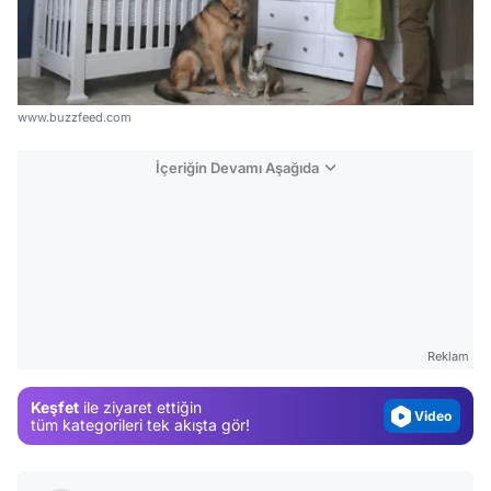
www.buzzfeed.com
İçeriğin Devamı Aşağıda
Video
Test
Gündem
Reklam
Magazin
Keşfet
ile ziyaret ettiğin
Video
tüm kategorileri tek akışta gör!
Test