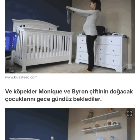
www.buzzfeed.com
Ve köpekler Monique ve Byron çiftinin doğacak
çocuklarını gece gündüz beklediler.