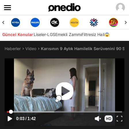
Güncel Konular
Liseler-LGS
Emekli Zammı
Filtresiz Hali😱
Haberler
Video
Karısının 9 Aylık Hamilelik Serüvenini 90 S
0:03
/
1:42