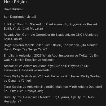
Hızlı Erişim
Hava Durumu
Son Depremler Listesi
Evlilik Yıl Dönümü Sözleri! En Özel Romantik, Duygusal ve Resimli
Evlilik Yıl dönümü Mesajları
Rüyada Altın Görmek: Gerçekler de Saadetiniz de Çil Çil Altınlarda
Saklı Olabilir!
Doğal Taşların Merak Edilen Tüm Etkileri, Enerjileri ve Şifa Alanları:
Hangi Doğal Taş Ne İşe Yarar?
Emojilerin Anlamları: 2023 WhatsApp, Instagram ve Twitter'da En
Çok Kullanılan Emojiler ve Anlamları
Atasözleri ve Anlamları: A'dan Z'ye Gündelik Hayatta En Sık
Kullanılan Atasözleri ve Anlamları
Tavla Diziliş Şekli Nasıldır? Erkek Tavlası ve Kız Tavlası Diziliş Şekilleri
ve Oynama Yönleri
Tarot Kartları ve Anlamları Nelerdir? Majör ve Minör Arkana Desteleri
İle Tılsımlı Bir Dünyaya Giriş
Burç Uyumu Hesaplama Nedir? Burç Uyumu, Aşk Uyumu Nasıl
Hesaplanır?