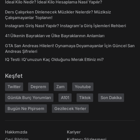
İdeal Kilo Nedir? İdeal Kilo Hesaplama Nasıl Yapılır?
Ders Çalışırken Dinlenecek Müzikler Nelerdir? Müziksiz
Çalışamayanlar Toplanın!
Instagram Giriş Nasıl Yapılır? Instagram'a Giriş İşlemleri Rehberi
41 Ülkenin Bayrakları ve Ülke Bayraklarının Anlamları
GTA San Andreas Hileleri! Oynamaya Doyamayanlar İçin Güncel San
Andreas Şifreleri
IQ Testi: IQ'unuzun Kaç Olduğunu Merak Ettiniz mi?
Keşfet
Twitter
Deprem
Zam
Youtube
Günlük Burç Yorumları
A101
Tiktok
Son Dakika
Bugün Ne Pişirsem
Gezilecek Yerler
Hakkımızda
Kariyer
Geri Bildirim
Kullanıcı Sözleşmesi