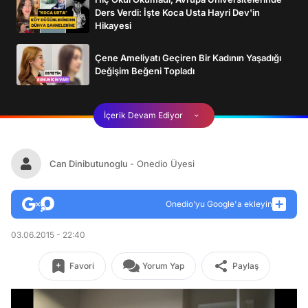
Ders Verdi: İşte Koca Usta Hayri Dev'in
Hikayesi
Çene Ameliyatı Geçiren Bir Kadının Yaşadığı
Değişim Beğeni Topladı
İçerik Devam Ediyor
Can Dinibutunoglu
- Onedio Üyesi
Onedio’yu Google'a ekleyin
03.06.2015 - 22:40
Favori
Yorum Yap
Paylaş