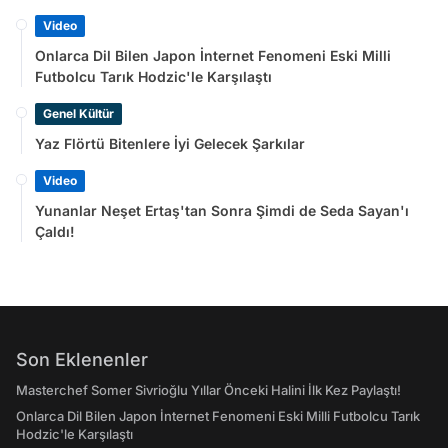
Video
Onlarca Dil Bilen Japon İnternet Fenomeni Eski Milli
Futbolcu Tarık Hodzic'le Karşılaştı
Genel Kültür
Yaz Flörtü Bitenlere İyi Gelecek Şarkılar
Video
Yunanlar Neşet Ertaş'tan Sonra Şimdi de Seda Sayan'ı
Çaldı!
Son Eklenenler
Masterchef Somer Sivrioğlu Yıllar Önceki Halini İlk Kez Paylaştı!
Onlarca Dil Bilen Japon İnternet Fenomeni Eski Milli Futbolcu Tarık
Hodzic'le Karşılaştı