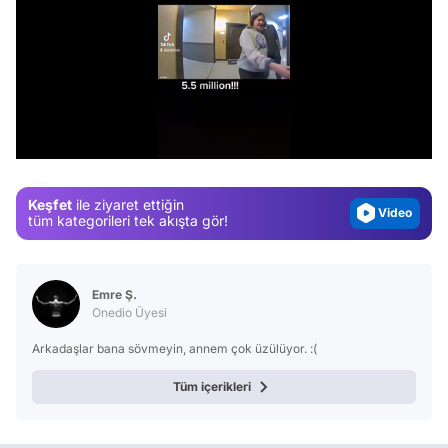
Video
Test
/
Gündem
Magazin
Keşfet
ile ziyaret ettiğin
Video
tüm kategorileri tek akışta gör!
Test
Emre Ş.
Onedio Üyesi
Arkadaşlar bana sövmeyin, annem çok üzülüyor. :(
Tüm içerikleri