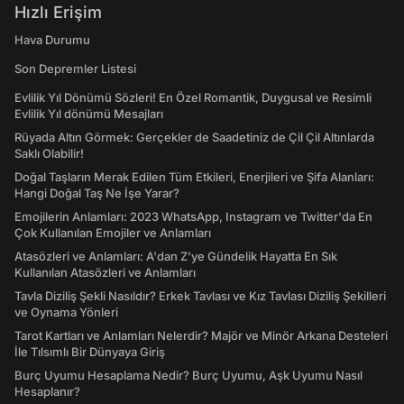
Hızlı Erişim
Hava Durumu
Son Depremler Listesi
Evlilik Yıl Dönümü Sözleri! En Özel Romantik, Duygusal ve Resimli
Evlilik Yıl dönümü Mesajları
Rüyada Altın Görmek: Gerçekler de Saadetiniz de Çil Çil Altınlarda
Saklı Olabilir!
Doğal Taşların Merak Edilen Tüm Etkileri, Enerjileri ve Şifa Alanları:
Hangi Doğal Taş Ne İşe Yarar?
Emojilerin Anlamları: 2023 WhatsApp, Instagram ve Twitter'da En
Çok Kullanılan Emojiler ve Anlamları
Atasözleri ve Anlamları: A'dan Z'ye Gündelik Hayatta En Sık
Kullanılan Atasözleri ve Anlamları
Tavla Diziliş Şekli Nasıldır? Erkek Tavlası ve Kız Tavlası Diziliş Şekilleri
ve Oynama Yönleri
Tarot Kartları ve Anlamları Nelerdir? Majör ve Minör Arkana Desteleri
İle Tılsımlı Bir Dünyaya Giriş
Burç Uyumu Hesaplama Nedir? Burç Uyumu, Aşk Uyumu Nasıl
Hesaplanır?