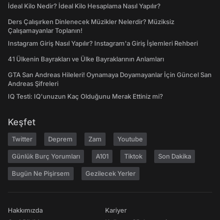
İdeal Kilo Nedir? İdeal Kilo Hesaplama Nasıl Yapılır?
Ders Çalışırken Dinlenecek Müzikler Nelerdir? Müziksiz
Çalışamayanlar Toplanın!
Instagram Giriş Nasıl Yapılır? Instagram'a Giriş İşlemleri Rehberi
41 Ülkenin Bayrakları ve Ülke Bayraklarının Anlamları
GTA San Andreas Hileleri! Oynamaya Doyamayanlar İçin Güncel San
Andreas Şifreleri
IQ Testi: IQ'unuzun Kaç Olduğunu Merak Ettiniz mi?
Keşfet
Twitter
Deprem
Zam
Youtube
Günlük Burç Yorumları
A101
Tiktok
Son Dakika
Bugün Ne Pişirsem
Gezilecek Yerler
Hakkımızda
Kariyer