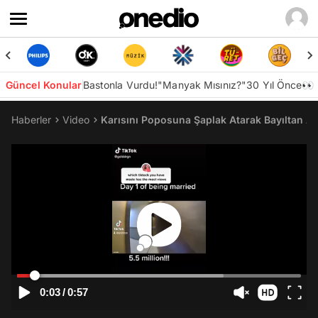
Güncel Konular
Bastonla Vurdu!
"Manyak Mısınız?"
30 Yıl Önce👀
Haberler
Video
Karısını Poposuna Şaplak Atarak Bayıltan Ad
0:03
/
0:57