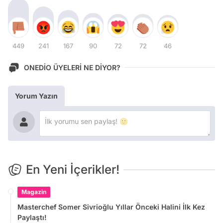
449
241
167
90
72
72
46
ONEDİO ÜYELERİ NE DİYOR?
Yorum Yazın
En Yeni İçerikler!
Magazin
Masterchef Somer Sivrioğlu Yıllar Önceki Halini İlk Kez
Paylaştı!