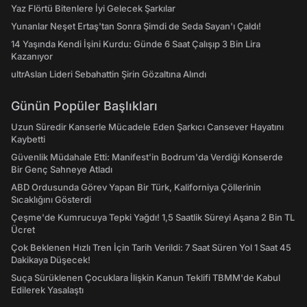
Yaz Flörtü Bitenlere İyi Gelecek Şarkılar
Yunanlar Neşet Ertaş'tan Sonra Şimdi de Seda Sayan'ı Çaldı!
14 Yaşında Kendi İşini Kurdu: Günde 6 Saat Çalışıp 3 Bin Lira
Kazanıyor
ultrAslan Lideri Sebahattin Şirin Gözaltına Alındı
Günün Popüler Başlıkları
Uzun Süredir Kanserle Mücadele Eden Şarkıcı Cansever Hayatını
Kaybetti
Güvenlik Müdahale Etti: Manifest'in Bodrum'da Verdiği Konserde
Bir Genç Sahneye Atladı
ABD Ordusunda Görev Yapan Bir Türk, Kaliforniya Çöllerinin
Sıcaklığını Gösterdi
Çeşme'de Kumrucuya Tepki Yağdı! 1,5 Saatlik Süreyi Aşana 2 Bin TL
Ücret
Çok Beklenen Hızlı Tren İçin Tarih Verildi: 7 Saat Süren Yol 1 Saat 45
Dakikaya Düşecek!
Suça Sürüklenen Çocuklara İlişkin Kanun Teklifi TBMM'de Kabul
Edilerek Yasalaştı