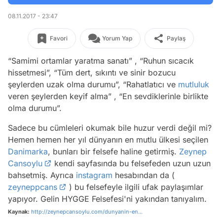
08.11.2017 - 23:47
Favori
Yorum Yap
Paylaş
“Samimi ortamlar yaratma sanatı” , “Ruhun sıcacık
hissetmesi”, “Tüm dert, sıkıntı ve sinir bozucu
şeylerden uzak olma durumu”, “Rahatlatıcı ve
mutluluk
veren şeylerden keyif alma” , “En sevdiklerinle birlikte
olma durumu”.
Sadece bu cümleleri okumak bile huzur verdi değil mi?
Hemen hemen her yıl dünyanın en mutlu ülkesi seçilen
Danimarka
, bunları bir felsefe haline getirmiş.
Zeynep
Cansoylu
kendi sayfasında bu felsefeden uzun uzun
bahsetmiş. Ayrıca
instagram
hesabından da (
zeyneppcans
) bu felsefeyle ilgili ufak paylaşımlar
yapıyor. Gelin HYGGE Felsefesi'ni yakından tanıyalım.
Kaynak:
http://zeynepcansoylu.com/dunyanin-en...