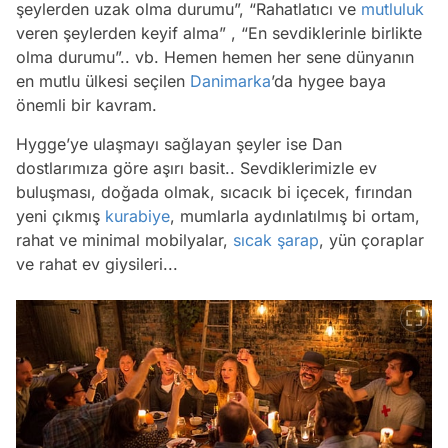
şeylerden uzak olma durumu”, “Rahatlatıcı ve
mutluluk
veren şeylerden keyif alma” , “En sevdiklerinle birlikte
olma durumu”.
. vb. Hemen hemen her sene dünyanın
en mutlu ülkesi seçilen
Danimarka
’da hygee baya
önemli bir kavram.
Hygge’ye ulaşmayı sağlayan şeyler ise Dan
dostlarımıza göre aşırı basit.. Sevdiklerimizle ev
buluşması, doğada olmak, sıcacık bi içecek, fırından
yeni çıkmış
kurabiye
, mumlarla aydınlatılmış bi ortam,
rahat ve minimal mobilyalar,
sıcak
şarap
, yün çoraplar
ve rahat ev giysileri...