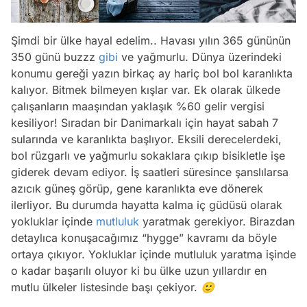
Şimdi bir ülke hayal edelim.. Havası yılın 365 gününün
350 günü buzzz
gibi
ve yağmurlu. Dünya üzerindeki
konumu gereği yazın birkaç ay hariç bol bol karanlıkta
kalıyor. Bitmek bilmeyen kışlar var. Ek olarak ülkede
çalışanların maaşından yaklaşık %60 gelir vergisi
kesiliyor! Sıradan bir Danimarkalı için hayat sabah 7
sularında ve karanlıkta başlıyor. Eksili derecelerdeki,
bol rüzgarlı ve yağmurlu sokaklara çıkıp bisikletle işe
giderek devam ediyor. İş saatleri süresince şanslılarsa
azıcık güneş görüp, gene karanlıkta eve dönerek
ilerliyor. Bu durumda hayatta kalma iç güdüsü olarak
yokluklar içinde
mutluluk
yaratmak gerekiyor. Birazdan
detaylıca konuşacağımız “hygge” kavramı da böyle
ortaya çıkıyor. Yokluklar içinde mutluluk yaratma işinde
o kadar başarılı oluyor ki bu ülke uzun yıllardır en
mutlu ülkeler listesinde başı çekiyor. 🙂