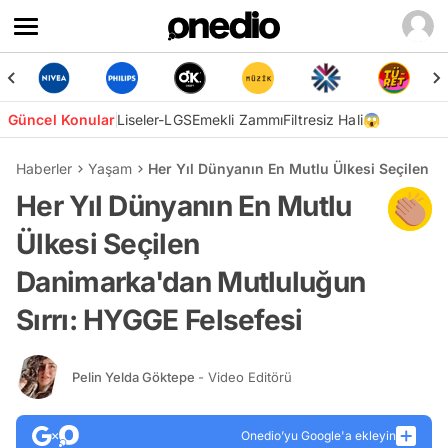
Güncel Konular
Liseler-LGS
Emekli Zammı
Filtresiz Hali😱
Haberler
Yaşam
Her Yıl Dünyanın En Mutlu Ülkesi Seçilen D
Her Yıl Dünyanın En Mutlu
Ülkesi Seçilen
Danimarka'dan Mutluluğun
Sırrı: HYGGE Felsefesi
Pelin Yelda Göktepe
- Video Editörü
Onedio’yu Google'a ekleyin