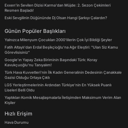
Exxen'in Sevilen Dizisi Karma'dan Müjde: 2. Sezon Çekimleri
Resmen Başladı!
Eski Sevgilinin Düğününde Dj Olsan Hangi Şarkıyı Çalardın?
Günün Popüler Başlıkları
Yalnızca Milenyum Çocukları 2000'lilerin Çok İyi Bildiği Şeyler
Fatih Altaylı'dan Erdal Beşikçioğlu'na Ağır Eleştiri: "Ulan Siz Kamu
Görevlisisiniz"
Google'ın Yapay Zeka Biriminin Başındaki Türk: Koray
Kavukçuoğlu'nu Tanıyalım!
Türk Hava Kuvvetleri'nin İlk Kadın Generalinin Dedesinin Çanakkale
Gazisi Olduğu Ortaya Çıktı
LGS Yerleştirmelerinin Ardından Türkiye'nin En Yüksek Puanlı
Liseleri Belli Oldu
Yaptıkları Komik Mesajlaşmalarla İletişimden Maksimum Verim Alan
Kişiler
Hızlı Erişim
Hava Durumu