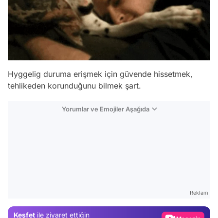
Hyggelig duruma erişmek için güvende hissetmek,
tehlikeden korunduğunu bilmek şart.
Yorumlar ve Emojiler Aşağıda
Video
Test
Gündem
Reklam
Magazin
Keşfet
ile ziyaret ettiğin