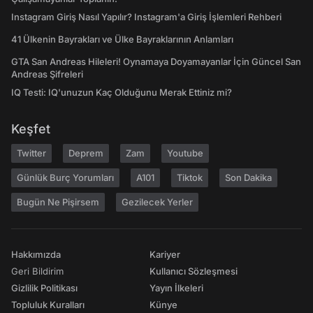
Instagram Giriş Nasıl Yapılır? Instagram'a Giriş İşlemleri Rehberi
41 Ülkenin Bayrakları ve Ülke Bayraklarının Anlamları
GTA San Andreas Hileleri! Oynamaya Doyamayanlar İçin Güncel San
Andreas Şifreleri
IQ Testi: IQ'unuzun Kaç Olduğunu Merak Ettiniz mi?
Keşfet
Twitter
Deprem
Zam
Youtube
Günlük Burç Yorumları
A101
Tiktok
Son Dakika
Bugün Ne Pişirsem
Gezilecek Yerler
Hakkımızda
Kariyer
Geri Bildirim
Kullanıcı Sözleşmesi
Gizlilik Politikası
Yayın İlkeleri
Topluluk Kuralları
Künye