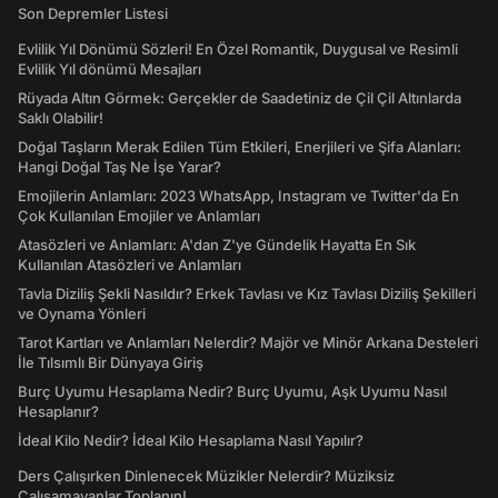
Son Depremler Listesi
Evlilik Yıl Dönümü Sözleri! En Özel Romantik, Duygusal ve Resimli
Evlilik Yıl dönümü Mesajları
Rüyada Altın Görmek: Gerçekler de Saadetiniz de Çil Çil Altınlarda
Saklı Olabilir!
Doğal Taşların Merak Edilen Tüm Etkileri, Enerjileri ve Şifa Alanları:
Hangi Doğal Taş Ne İşe Yarar?
Emojilerin Anlamları: 2023 WhatsApp, Instagram ve Twitter'da En
Çok Kullanılan Emojiler ve Anlamları
Atasözleri ve Anlamları: A'dan Z'ye Gündelik Hayatta En Sık
Kullanılan Atasözleri ve Anlamları
Tavla Diziliş Şekli Nasıldır? Erkek Tavlası ve Kız Tavlası Diziliş Şekilleri
ve Oynama Yönleri
Tarot Kartları ve Anlamları Nelerdir? Majör ve Minör Arkana Desteleri
İle Tılsımlı Bir Dünyaya Giriş
Burç Uyumu Hesaplama Nedir? Burç Uyumu, Aşk Uyumu Nasıl
Hesaplanır?
İdeal Kilo Nedir? İdeal Kilo Hesaplama Nasıl Yapılır?
Ders Çalışırken Dinlenecek Müzikler Nelerdir? Müziksiz
Çalışamayanlar Toplanın!