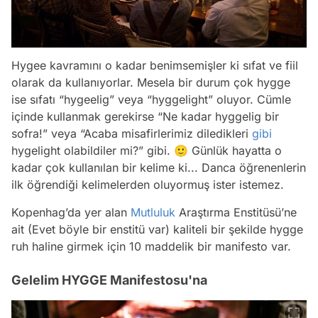
Hygee kavramını o kadar benimsemişler ki sıfat ve fiil
olarak da kullanıyorlar. Mesela bir durum çok hygge
ise sıfatı “
hygeelig
” veya “
hyggelight
” oluyor. Cümle
içinde kullanmak gerekirse “Ne kadar hyggelig bir
sofra!” veya “Acaba misafirlerimiz diledikleri
gibi
hygelight olabildiler mi?” gibi. 🙂 Günlük hayatta o
kadar çok kullanılan bir kelime ki... Danca öğrenenlerin
ilk öğrendiği kelimelerden oluyormuş ister istemez.
Kopenhag’da yer alan
Mutluluk
Araştırma Enstitüsü’ne
ait (Evet böyle bir enstitü var) kaliteli bir şekilde hygge
ruh haline girmek için 10 maddelik bir manifesto var.
Gelelim HYGGE Manifestosu'na