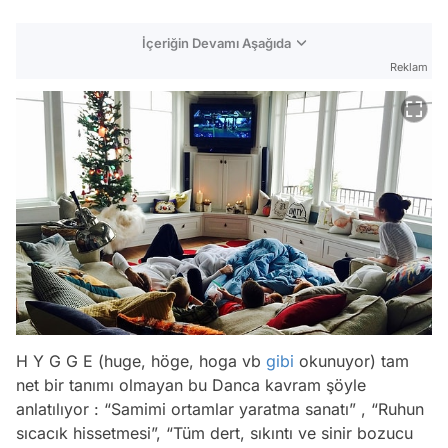
İçeriğin Devamı Aşağıda
Reklam
H Y G G E (huge, höge, hoga vb
gibi
okunuyor) tam
net bir tanımı olmayan bu Danca kavram şöyle
anlatılıyor :
“Samimi ortamlar yaratma sanatı” , “Ruhun
sıcacık hissetmesi”, “Tüm dert, sıkıntı ve sinir bozucu